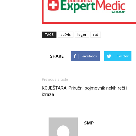
TAGS
aušvic
logor
rat
SHARE
Facebook
Twitter
Previous article
KOJEŠTARA: Priručni pojmovnik nekih reči i
izraza
SMP