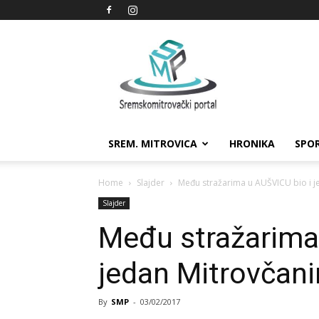
Sremskomitrovački
portal
SREM. MITROVICA
HRONIKA
SPO
Home
Slajder
Među stražarima u AUŠVICU bio i j
Slajder
Među stražarima
jedan Mitrovčani
By
SMP
-
03/02/2017