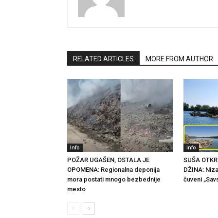
RELATED ARTICLES
MORE FROM AUTHOR
Info
Info
POŽAR UGAŠEN, OSTALA JE
SUŠA OTKR
OPOMENA: Regionalna deponija
DŽINA: Niza
mora postati mnogo bezbednije
čuveni „Savs
mesto