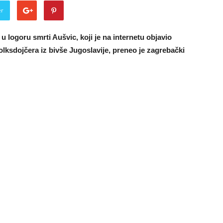
er
u logoru smrti Aušvic, koji je na internetu objavio
 folksdojčera iz bivše Jugoslavije, preneo je zagrebački