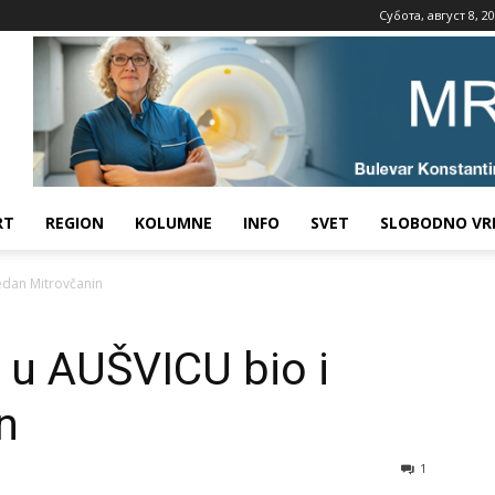
Субота, август 8, 2
RT
REGION
KOLUMNE
INFO
SVET
SLOBODNO VR
edan Mitrovčanin
 u AUŠVICU bio i
n
1