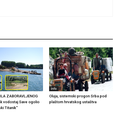
Info
ILA ZABORAVLJENOG
Oluja, sistemski progon Srba pod
k vodostaj Save ogolio
plaštom hrvatskog ustaštva
ki Titanik“