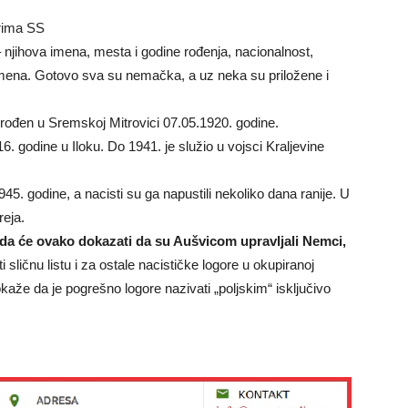
arima SS
 – njihova imena, mesta i godine rođenja, nacionalnost,
 imena. Gotovo sva su nemačka, a uz neka su priložene i
je rođen u Sremskoj Mitrovici 07.05.1920. godine.
16. godine u Iloku. Do 1941. je služio u vojsci Kraljevine
5. godine, a nacisti su ga napustili nekoliko dana ranije. U
reja.
 da će ovako dokazati da su Aušvicom upravljali Nemci,
i sličnu listu i za ostale nacističke logore u okupiranoj
aže da je pogrešno logore nazivati „poljskim“ isključivo