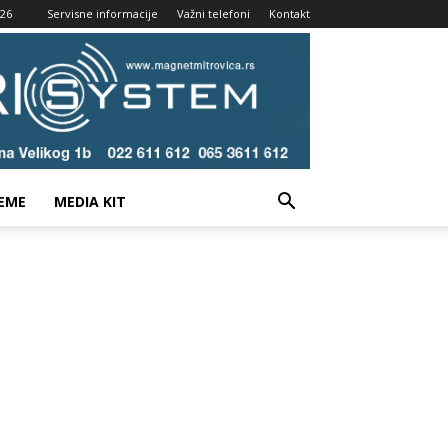
026
Servisne informacije
Važni telefoni
Kontakt
EME
MEDIA KIT