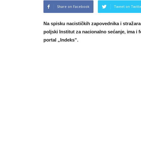
Share on Facebook
Tweet on Twitt
Na spisku nacističkih zapovednika i stražara 
poljski Institut za nacionalno sećanje, ima i
portal „Indeks“.