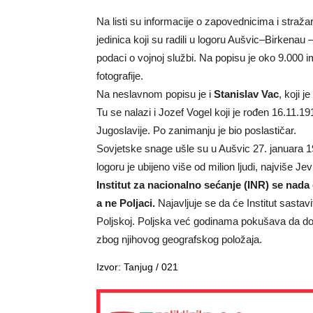
Na listi su informacije o zapovednicima i straž
jedinica koji su radili u logoru Aušvic–Birkenau
podaci o vojnoj službi. Na popisu je oko 9.000
fotografije.
Na neslavnom popisu je i
Stanislav Vac
, koji 
Tu se nalazi i Jozef Vogel koji je rođen 16.11.19
Jugoslavije. Po zanimanju je bio poslastičar.
Sovjetske snage ušle su u Aušvic 27. januara 194
logoru je ubijeno više od milion ljudi, najviše Jev
Institut za nacionalno sećanje (INR) se nada
a ne Poljaci.
Najavljuje se da će Institut sastavit
Poljskoj. Poljska već godinama pokušava da dok
zbog njihovog geografskog položaja.
Izvor: Tanjug / 021