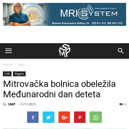
Home
Info
Info
Region
Mitrovačka bolnica obeležila
Međunarodni dan deteta
By
SMP
-
21/11/2025
0