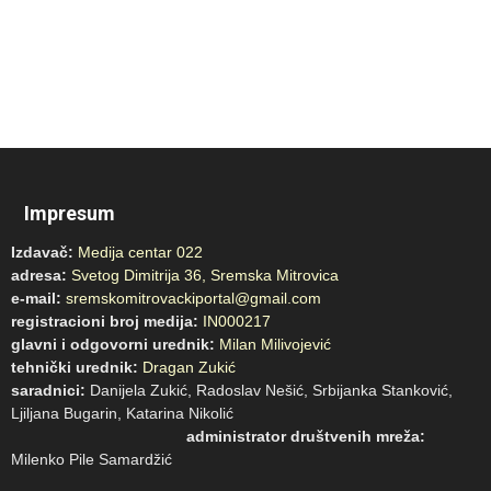
Impresum
Izdavač:
Medija centar 022
adresa:
Svetog Dimitrija 36, Sremska Mitrovica
e-mail:
sremskomitrovackiportal@gmail.com
registracioni broj medija:
IN000217
glavni i odgovorni urednik:
Milan Milivojević
tehnički urednik:
Dragan Zukić
saradnici:
Danijela Zukić, Radoslav Nešić, Srbijanka Stanković,
Ljiljana Bugarin, Katarina Nikolić
administrator društvenih mreža:
Milenko Pile Samardžić