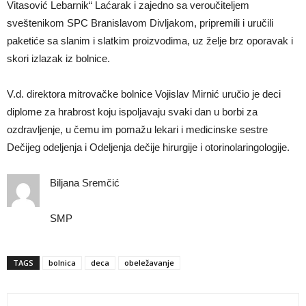
Vitasović Lebarnik“ Laćarak i zajedno sa veroučiteljem
sveštenikom SPC Branislavom Divljakom, pripremili i uručili
paketiće sa slanim i slatkim proizvodima, uz želje brz oporavak i
skori izlazak iz bolnice.
V.d. direktora mitrovačke bolnice Vojislav Mirnić uručio je deci
diplome za hrabrost koju ispoljavaju svaki dan u borbi za
ozdravljenje, u čemu im pomažu lekari i medicinske sestre
Dečijeg odeljenja i Odeljenja dečije hirurgije i otorinolaringologije.
Biljana Sremčić
SMP
TAGS
bolnica
deca
obeležavanje