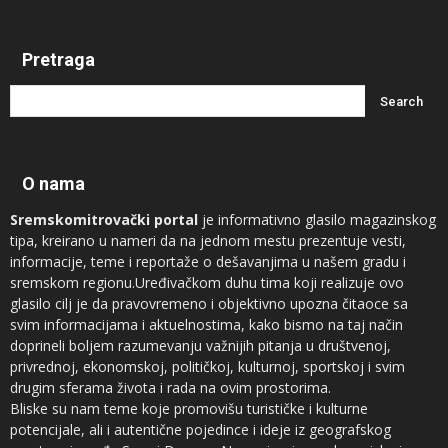
Pretraga
O nama
Sremskomitrovački portal
je informativno glasilo magazinskog
tipa, kreirano u nameri da na jednom mestu prezentuje vesti,
informacije, teme i reportaže o dešavanjima u našem gradu i
sremskom regionu.Uređivačkom duhu tima koji realizuje ovo
glasilo cilj je da pravovremeno i objektivno upozna čitaoce sa
svim informacijama i aktuelnostima, kako bismo na taj način
doprineli boljem razumevanju važnijih pitanja u društvenoj,
privrednoj, ekonomskoj, političkoj, kulturnoj, sportskoj i svim
drugim sferama života i rada na ovim prostorima.
Bliske su nam teme koje promovišu turističke i kulturne
potencijale, ali i autentične pojedince i ideje iz geografskog