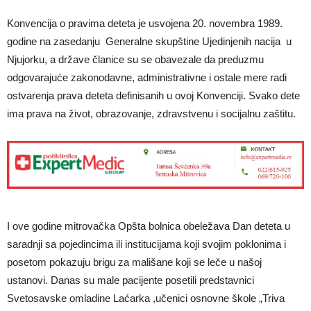
Konvencija o pravima deteta je usvojena 20. novembra 1989.
godine na zasedanju Generalne skupštine Ujedinjenih nacija u
Njujorku, a države članice su se obavezale da preduzmu
odgovarajuće zakonodavne, administrativne i ostale mere radi
ostvarenja prava deteta definisanih u ovoj Konvenciji. Svako dete
ima prava na život, obrazovanje, zdravstvenu i socijalnu zaštitu.
I ove godine mitrovačka Opšta bolnica obeležava Dan deteta u
saradnji sa pojedincima ili institucijama koji svojim poklonima i
posetom pokazuju brigu za mališane koji se leče u našoj
ustanovi. Danas su male pacijente posetili predstavnici
Svetosavske omladine Laćarka ,učenici osnovne škole „Triva