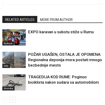
RELATED ARTICLES
MORE FROM AUTHOR
EXPO karavan u subotu stiže u Rumu
Kultura
POŽAR UGAŠEN, OSTALA JE OPOMENA:
Regionalna deponija mora postati mnogo
bezbednije mesto
Info
TRAGEDIJA KOD RUME: Poginuo
biciklista nakon sudara sa automobilom
Hronika