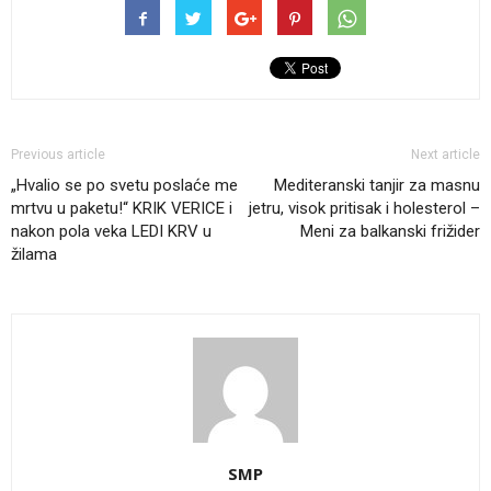
Previous article
Next article
„Hvalio se po svetu poslaće me
Mediteranski tanjir za masnu
mrtvu u paketu!“ KRIK VERICE i
jetru, visok pritisak i holesterol –
nakon pola veka LEDI KRV u
Meni za balkanski frižider
žilama
SMP