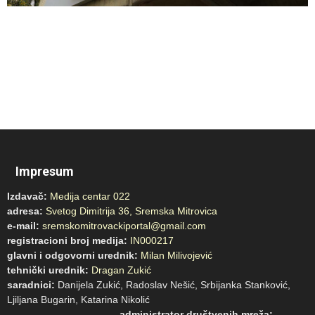
Impresum
Izdavač:
Medija centar 022
adresa:
Svetog Dimitrija 36, Sremska Mitrovica
e-mail:
sremskomitrovackiportal@gmail.com
registracioni broj medija:
IN000217
glavni i odgovorni urednik:
Milan Milivojević
tehnički urednik:
Dragan Zukić
saradnici:
Danijela Zukić, Radoslav Nešić, Srbijanka Stanković,
Ljiljana Bugarin, Katarina Nikolić
administrator društvenih mreža: