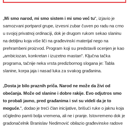
„
Mi smo narod, mi smo sistem i mi smo već tu
“, izjavio je
samozvani portparol grupe, izvesni zubar čuven po radu na crno
u svojoj privatnoj ordinaciji, dok je drugom rukom sekao slaninu
na debljinu koja više liči na građevinski materijal nego na
prehrambeni proizvod. Program koji su predstavili ocenjen je kao
„ambiciozan, konkretan i izuzetno mastan“. Ključna tačka
programa, tačnije neka vrsta predizbornog slogana je: Tabla
slanine, korpa jaja i nasad luka za svakog građanina.
„
Dosta je bilo praznih priča. Narod ne može da živi od
obećanja. Može od slanine i dobre rakije. Evo odjutros smo
to probali javno, pred građanima i svi su videli da je to
moguće.
“, dodao je treći član inicijative, brišući ruke o jaknu koja
očigledno pamti bolja vremena, ali ne i pranje. Istovremeno dok je
gradonačelnik Branislav Nedimović obilazio građevinske radove