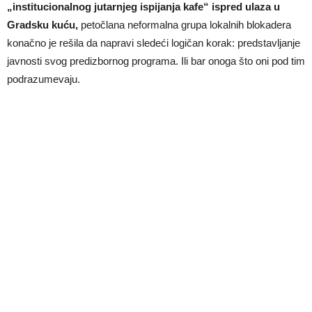
„institucionalnog jutarnjeg ispijanja kafe“ ispred ulaza u
Gradsku kuću,
petočlana neformalna grupa lokalnih blokadera
konačno je rešila da napravi sledeći logičan korak: predstavljanje
javnosti svog predizbornog programa. Ili bar onoga što oni pod tim
podrazumevaju.