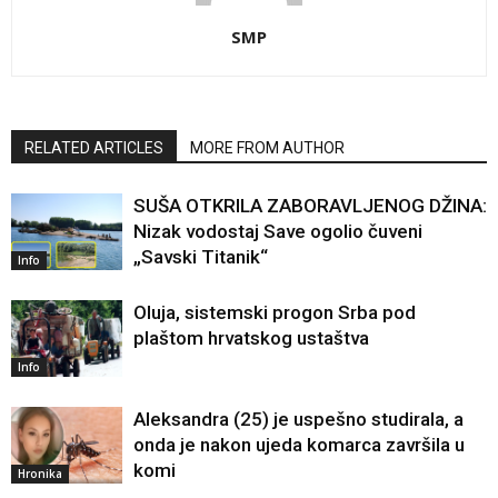
SMP
RELATED ARTICLES
MORE FROM AUTHOR
SUŠA OTKRILA ZABORAVLJENOG DŽINA:
Nizak vodostaj Save ogolio čuveni
„Savski Titanik“
Info
Oluja, sistemski progon Srba pod
plaštom hrvatskog ustaštva
Info
Aleksandra (25) je uspešno studirala, a
onda je nakon ujeda komarca završila u
komi
Hronika