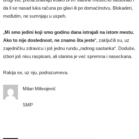
da li se nasad luka računa po glavi ili po domaćinstvu. Blokaderi,
međutim, ne sumnjaju u uspeh.
„
Mi smo jedini koji smo godinu dana istrajali na istom mestu.
Ako to nije doslednost, ne znamo šta jeste
“, zaključili su, uz
zajedničku zdravicu i još jednu rundu „radnog sastanka“. Doduše,
izbori još nisu raspisani, ali slanina je već spremna i naseckana.
Rakija se, uz nju, podrazumeva.
Milan Milivojević
SMP