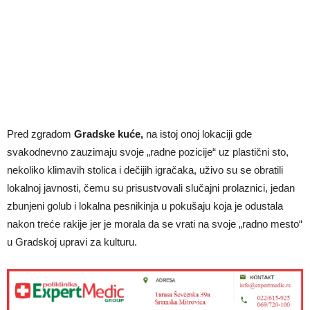
Pred zgradom
Gradske kuće,
na istoj onoj lokaciji gde
svakodnevno zauzimaju svoje „radne pozicije“ uz plastični sto,
nekoliko klimavih stolica i dečijih igračaka, uživo su se obratili
lokalnoj javnosti, čemu su prisustvovali slučajni prolaznici, jedan
zbunjeni golub i lokalna pesnikinja u pokušaju koja je odustala
nakon treće rakije jer je morala da se vrati na svoje „radno mesto“
u Gradskoj upravi za kulturu.