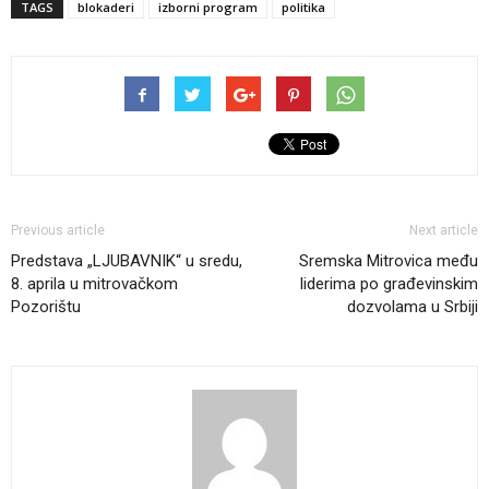
TAGS
blokaderi
izborni program
politika
Previous article
Next article
Predstava „LJUBAVNIK“ u sredu,
Sremska Mitrovica među
8. aprila u mitrovačkom
liderima po građevinskim
Pozorištu
dozvolama u Srbiji