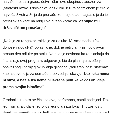
na više mesta u gradu, četvrti član ove skupine, zadužen za
„strateški razvoj i dolivanje“, opskurni lik ruralne fizionomije čija je
najveća životna želja da pronađe ko mu je otac, naglasio je da je
prelazak sa kafe na rakiju bio nužan korak ka „
ozbiljnosti i
državničkom ponašanju
“.
„Kafa je za razgovor, rakija je za odluke. Mi smo sada u fazi
donošenja odluka“, objasnio je, dok je peti član klimnuo glavom i
prosuo deo odluke po stolu. Na pitanje novinara kako planiraju da
finansiraju svoj program, odgovor je bio da planiraju uvođenje
obaveznog jutarnjeg okupljanja građana „radi stabilnosti sistema“,
kao i subvencije za domaću proizvodnju luka „
jer bez luka nema
ni suza, a bez suza nema ni iskrene politike
kakvu oni gaje
prema svojim biračima
“.
Građani su, kako se čini, na ovaj perfomans, ostali podeljeni. Dok
jedni smatraju da je reč o još jednoj u nizu lokalnih bizarnosti,
drugi već preračunavaju koliko bi im slanine mesečno sledovalo i