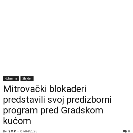
Kolumne
Slajder
Mitrovački blokaderi
predstavili svoj predizborni
program pred Gradskom
kućom
By
SMP
-
07/04/2026
0