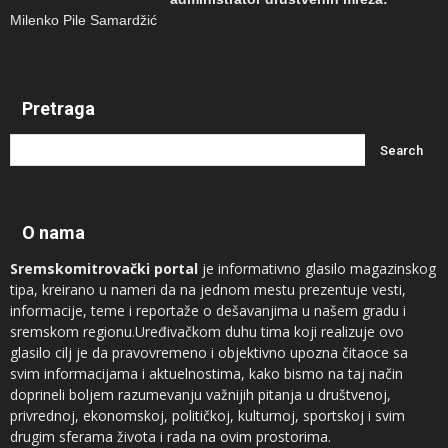
Milenko Pile Samardžić
Pretraga
O nama
Sremskomitrovački portal
je informativno glasilo magazinskog
tipa, kreirano u nameri da na jednom mestu prezentuje vesti,
informacije, teme i reportaže o dešavanjima u našem gradu i
sremskom regionu.Uređivačkom duhu tima koji realizuje ovo
glasilo cilj je da pravovremeno i objektivno upozna čitaoce sa
svim informacijama i aktuelnostima, kako bismo na taj način
doprineli boljem razumevanju važnijih pitanja u društvenoj,
privrednoj, ekonomskoj, političkoj, kulturnoj, sportskoj i svim
drugim sferama života i rada na ovim prostorima.