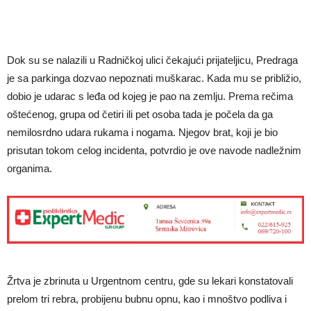
Dok su se nalazili u Radničkoj ulici čekajući prijateljicu, Predraga
je sa parkinga dozvao nepoznati muškarac. Kada mu se približio,
dobio je udarac s leđa od kojeg je pao na zemlju. Prema rečima
oštećenog, grupa od četiri ili pet osoba tada je počela da ga
nemilosrdno udara rukama i nogama. Njegov brat, koji je bio
prisutan tokom celog incidenta, potvrdio je ove navode nadležnim
organima.
Žrtva je zbrinuta u Urgentnom centru, gde su lekari konstatovali
prelom tri rebra, probijenu bubnu opnu, kao i mnoštvo podliva i