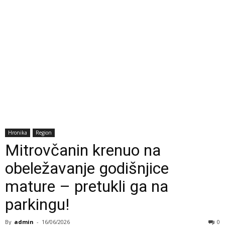
Hronika
Region
Mitrovčanin krenuo na
obeležavanje godišnjice
mature – pretukli ga na
parkingu!
By
admin
-
16/06/2026
0