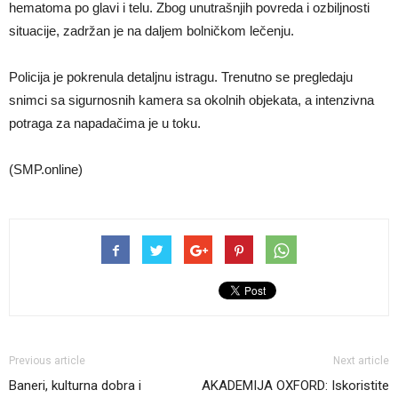
hematoma po glavi i telu. Zbog unutrašnjih povreda i ozbiljnosti
situacije, zadržan je na daljem bolničkom lečenju.
​Policija je pokrenula detaljnu istragu. Trenutno se pregledaju
snimci sa sigurnosnih kamera sa okolnih objekata, a intenzivna
potraga za napadačima je u toku.
(SMP.online)
Previous article
Next article
Baneri, kulturna dobra i
AKADEMIJA OXFORD: Iskoristite