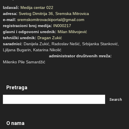
Izdavač:
Medija centar 022
adresa:
Svetog Dimitrija 36, Sremska Mitrovica
e-mail:
sremskomitrovackiportal@gmail.com
registracioni broj medija:
IN000217
glavni i odgovorni urednik:
Milan Milivojević
tehnički urednik:
Dragan Zukić
saradnici:
Danijela Zukić, Radoslav Nešić, Srbijanka Stanković,
Ljiljana Bugarin, Katarina Nikolić
administrator društvenih mreža:
Milenko Pile Samardžić
Pretraga
O nama