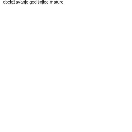
obeležavanje godišnjice mature.