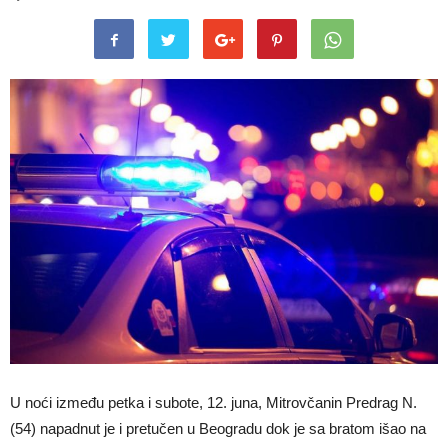
U noći između petka i subote, 12. juna, Mitrovčanin Predrag N.
(54) napadnut je i pretučen u Beogradu dok je sa bratom išao na