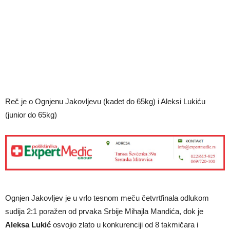
Reč je o Ognjenu Jakovljevu (kadet do 65kg) i Aleksi Lukiću
(junior do 65kg)
Ognjen Jakovljev je u vrlo tesnom meču četvrtfinala odlukom
sudija 2:1 poražen od prvaka Srbije Mihajla Mandića, dok je
Aleksa Lukić
osvojio zlato u konkurenciji od 8 takmičara i