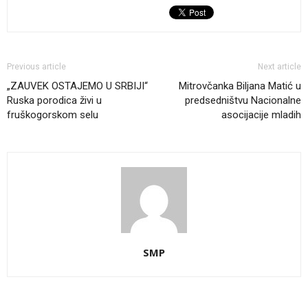
Previous article
Next article
„ZAUVEK OSTAJEMO U SRBIJI“
Mitrovčanka Biljana Matić u
Ruska porodica živi u
predsedništvu Nacionalne
fruškogorskom selu
asocijacije mladih
SMP