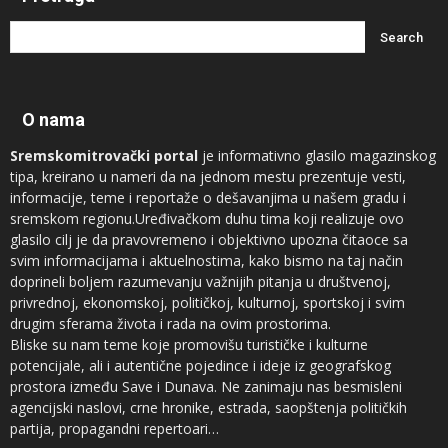
O nama
Sremskomitrovački portal
je informativno glasilo magazinskog
tipa, kreirano u nameri da na jednom mestu prezentuje vesti,
informacije, teme i reportaže o dešavanjima u našem gradu i
sremskom regionu.Uređivačkom duhu tima koji realizuje ovo
glasilo cilj je da pravovremeno i objektivno upozna čitaoce sa
svim informacijama i aktuelnostima, kako bismo na taj način
doprineli boljem razumevanju važnijih pitanja u društvenoj,
privrednoj, ekonomskoj, političkoj, kulturnoj, sportskoj i svim
drugim sferama života i rada na ovim prostorima.
Bliske su nam teme koje promovišu turističke i kulturne
potencijale, ali i autentične pojedince i ideje iz geografskog
prostora između Save i Dunava. Ne zanimaju nas besmisleni
agencijski naslovi, crne hronike, estrada, saopštenja političkih
partija, propagandni repertoari…