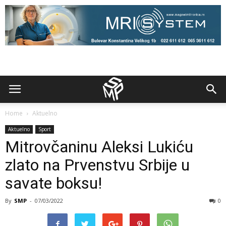
Home
Aktuelno
Aktuelno
Sport
Mitrovčaninu Aleksi Lukiću
zlato na Prvenstvu Srbije u
savate boksu!
By
SMP
-
07/03/2022
0