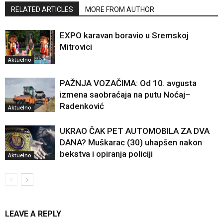
RELATED ARTICLES
MORE FROM AUTHOR
EXPO karavan boravio u Sremskoj
Mitrovici
Aktuelno
PAŽNJA VOZAČIMA: Od 10. avgusta
izmena saobraćaja na putu Noćaj–
Radenković
Aktuelno
UKRAO ČAK PET AUTOMOBILA ZA DVA
DANA? Muškarac (30) uhapšen nakon
bekstva i opiranja policiji
Aktuelno
LEAVE A REPLY