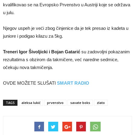
kvalifikovao se na Evropsko Prvenstvo u Austriji koje se održava
u julu.
Njegov uspeh je veći zbog činjenice da je tek presao iz kadeta u
juniore i podigao kilazu za 5kg.
Treneri Igor Šivoljicki i Bojan Gatarić
su zadovoljni pokazanim
rezultatima s obzirom da takmičere, već naredne sedmice,
očekuju nova takmičenja.
OVDE MOŽETE SLUŠATI
SMART RADIO
TAGS
aleksa lukić
prvenstvo
savate boks
zlato