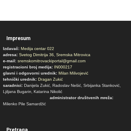
Impresum
Izdavač:
Medija centar 022
adresa:
Svetog Dimitrija 36, Sremska Mitrovica
e-mail:
sremskomitrovackiportal@gmail.com
registracioni broj medija:
IN000217
glavni i odgovorni urednik:
Milan Milivojević
tehnički urednik:
Dragan Zukić
saradnici:
Danijela Zukić, Radoslav Nešić, Srbijanka Stanković,
Ljiljana Bugarin, Katarina Nikolić
administrator društvenih mreža:
Milenko Pile Samardžić
Pretraga