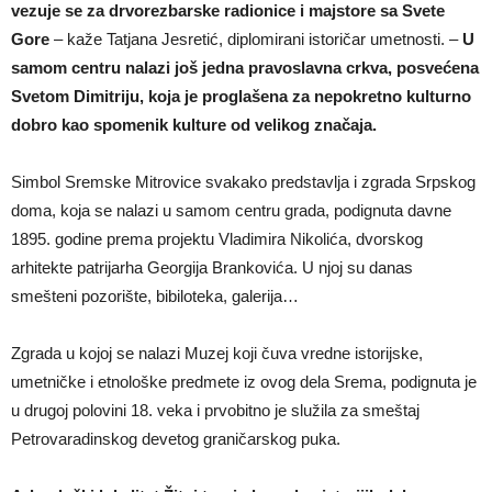
vezuje se za drvorezbarske radionice i majstore sa Svete
Gore
– kaže Tatjana Jesretić, diplomirani istoričar umetnosti. –
U
samom centru nalazi još jedna pravoslavna crkva, posvećena
Svetom Dimitriju, koja je proglašena za nepokretno kulturno
dobro kao spomenik kulture od velikog značaja.
Simbol Sremske Mitrovice svakako predstavlja i zgrada Srpskog
doma, koja se nalazi u samom centru grada, podignuta davne
1895. godine prema projektu Vladimira Nikolića, dvorskog
arhitekte patrijarha Georgija Brankovića. U njoj su danas
smešteni pozorište, bibiloteka, galerija…
Zgrada u kojoj se nalazi Muzej koji čuva vredne istorijske,
umetničke i etnološke predmete iz ovog dela Srema, podignuta je
u drugoj polovini 18. veka i prvobitno je služila za smeštaj
Petrovaradinskog devetog graničarskog puka.