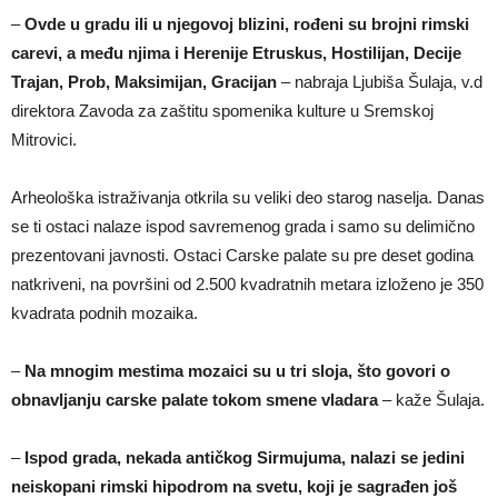
–
Ovde u gradu ili u njegovoj blizini, rođeni su brojni rimski
carevi, a među njima i Herenije Etruskus, Hostilijan, Decije
Trajan, Prob, Maksimijan, Gracijan
– nabraja Ljubiša Šulaja, v.d
direktora Zavoda za zaštitu spomenika kulture u Sremskoj
Mitrovici.
Arheološka istraživanja otkrila su veliki deo starog naselja. Danas
se ti ostaci nalaze ispod savremenog grada i samo su delimično
prezentovani javnosti. Ostaci Carske palate su pre deset godina
natkriveni, na površini od 2.500 kvadratnih metara izloženo je 350
kvadrata podnih mozaika.
–
Na mnogim mestima mozaici su u tri sloja, što govori o
obnavljanju carske palate tokom smene vladara
– kaže Šulaja.
–
Ispod grada, nekada antičkog Sirmujuma, nalazi se jedini
neiskopani rimski hipodrom na svetu, koji je sagrađen još