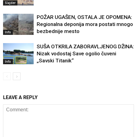
Slajder
POŽAR UGAŠEN, OSTALA JE OPOMENA:
Regionalna deponija mora postati mnogo
bezbednije mesto
Info
SUŠA OTKRILA ZABORAVLJENOG DŽINA:
Nizak vodostaj Save ogolio čuveni
„Savski Titanik“
Info
LEAVE A REPLY