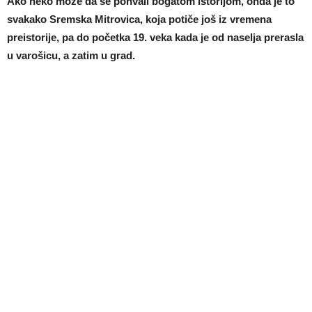
Ako neko može da se pohvali bogatom istorijom, onda je to
svakako Sremska Mitrovica, koja potiče još iz vremena
preistorije, pa do početka 19. veka kada je od naselja prerasla
u varošicu, a zatim u grad.