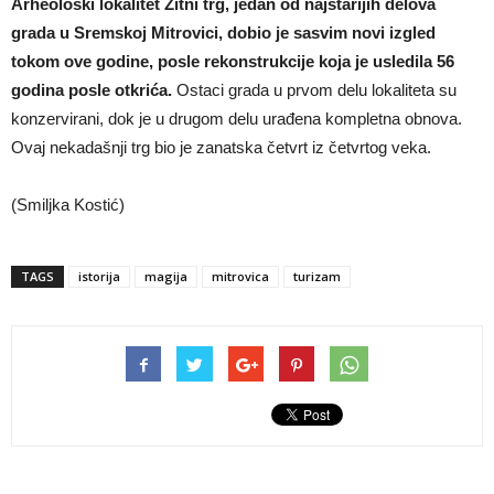
Arheološki lokalitet Žitni trg, jedan od najstarijih delova
grada u Sremskoj Mitrovici, dobio je sasvim novi izgled
tokom ove godine, posle rekonstrukcije koja je usledila 56
godina posle otkrića.
Ostaci grada u prvom delu lokaliteta su
konzervirani, dok je u drugom delu urađena kompletna obnova.
Ovaj nekadašnji trg bio je zanatska četvrt iz četvrtog veka.
(Smiljka Kostić)
TAGS
istorija
magija
mitrovica
turizam