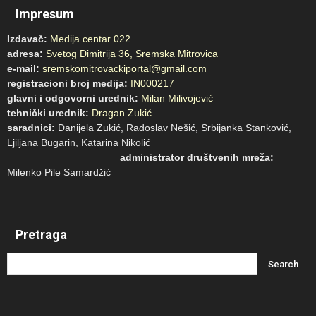
Impresum
Izdavač:
Medija centar 022
adresa:
Svetog Dimitrija 36, Sremska Mitrovica
e-mail:
sremskomitrovackiportal@gmail.com
registracioni broj medija:
IN000217
glavni i odgovorni urednik:
Milan Milivojević
tehnički urednik:
Dragan Zukić
saradnici:
Danijela Zukić, Radoslav Nešić, Srbijanka Stanković,
Ljiljana Bugarin, Katarina Nikolić
administrator društvenih mreža:
Milenko Pile Samardžić
Pretraga