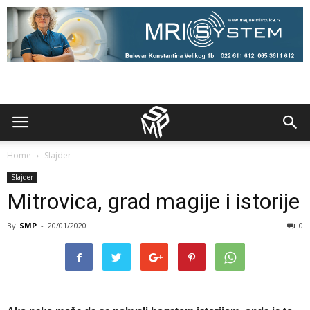
Home
Slajder
Slajder
Mitrovica, grad magije i istorije
By
SMP
-
20/01/2020
0