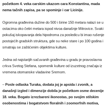
početkom 4. veka carskim ukazom cara Konstantina, mada
nema tačnih zapisa, pa se spominje i car Licinije.
Ogromna građevina dužine do 500 i širine 150 metara nalazi se u
ostacima oko četiri metara ispod nivoa današnje Mitrovice. Svaki
pokušaj iskopavanja dela hipodroma za posledicu bi imao rušenje
postojećih gradskih struktura, gde su neke stare i po 100 godina i
smatraju se zaštićenim objektima kulture.
Jedna od najstarijih sačuvanih građevina u gradu je pravoslavna
crkva Svetog Stefana, spomenik kulture od izuzetnog značaja iz
vremena otomanske vladavine Sremom.
–
Posle odlaska Turaka, dodata joj je apsida i zvonik, a
današnji izgled i dimenzije dobila je početkom osme decenije
18. veka. Bogato izrezbareni ikonostas, po svojim stilskim
osobenostima i bogatstvom floralnih i zoomorfnih motiva,