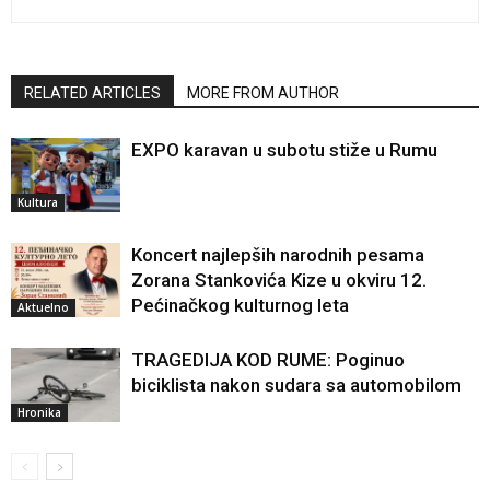
RELATED ARTICLES
MORE FROM AUTHOR
EXPO karavan u subotu stiže u Rumu
Kultura
Koncert najlepših narodnih pesama
Zorana Stankovića Kize u okviru 12.
Pećinačkog kulturnog leta
Aktuelno
TRAGEDIJA KOD RUME: Poginuo
biciklista nakon sudara sa automobilom
Hronika