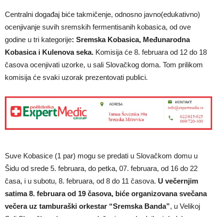
Centralni događaj biće takmičenje, odnosno javno(edukativno)
ocenjivanje suvih sremskih fermentisanih kobasica, od ove
godine u tri kategorije
: Sremska Kobasica, Međunarodna
Kobasica i Kulenova seka.
Komisija će 8. februara od 12 do 18
časova ocenjivati uzorke, u sali Slovačkog doma. Tom prilikom
komisija će svaki uzorak prezentovati publici.
Suve Kobasice (1 par) mogu se predati u Slovačkom domu u
Šidu od srede 5. februara, do petka, 07. februara, od 16 do 22
časa, i u subotu, 8. februara, od 8 do 11 časova.
U večernjim
satima 8. februara od 19 časova, biće organizovana svečana
večera uz tamburaški orkestar “Sremska Banda”
, u Velikoj