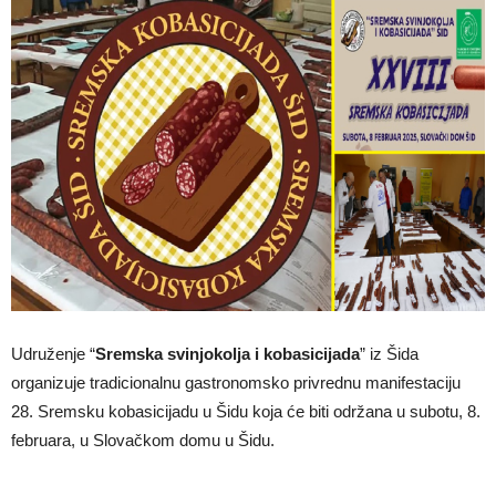
Udruženje “
Sremska svinjokolja i kobasicijada
” iz Šida
organizuje tradicionalnu gastronomsko privrednu manifestaciju
28. Sremsku kobasicijadu u Šidu koja će biti održana u subotu, 8.
februara, u Slovačkom domu u Šidu.