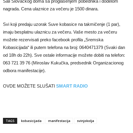
Sali Slovačkog doma sa proglašenjem pobednika i dodelom
nagrada. Cena ulaznice za večeru je 1500 dinara.
Svi koji predaju uzorak Suve kobasice na takmičenje (1 par),
imaju besplatnu ulaznicu za večeru. Vaše mesto za večeru
možete rezervisati preko facebook profila „Sremska
Kobasicijada“ ili putem telefona na broj: 0640471379 (Svaki dan
od 18h do 22h). Sve ostale informacije možete dobiti na telefon:
063 721 39 76 (Miroslav Kukučka, predsednik Organizacionog
odbora manifestacije).
OVDE MOŽETE SLUŠATI
SMART RADIO
TAGS
kobasicijada
manifestacija
svinjokolja