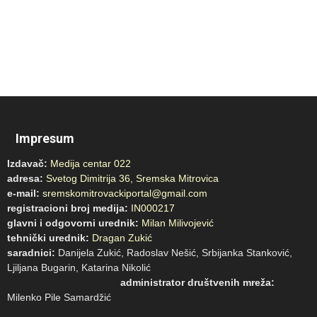
Impresum
Izdavač:
Medija centar 022
adresa:
Svetog Dimitrija 36, Sremska Mitrovica
e-mail:
sremskomitrovackiportal@gmail.com
registracioni broj medija:
IN000217
glavni i odgovorni urednik:
Milan Milivojević
tehnički urednik:
Dragan Zukić
saradnici:
Danijela Zukić, Radoslav Nešić, Srbijanka Stanković,
Ljiljana Bugarin, Katarina Nikolić
administrator društvenih mreža:
Milenko Pile Samardžić