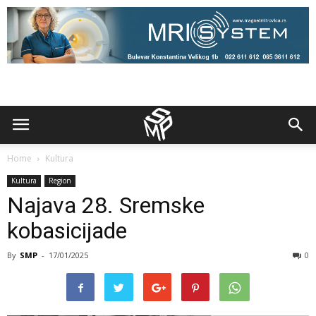
Home
Kultura
Kultura
Region
Najava 28. Sremske
kobasicijade
By
SMP
-
17/01/2025
0