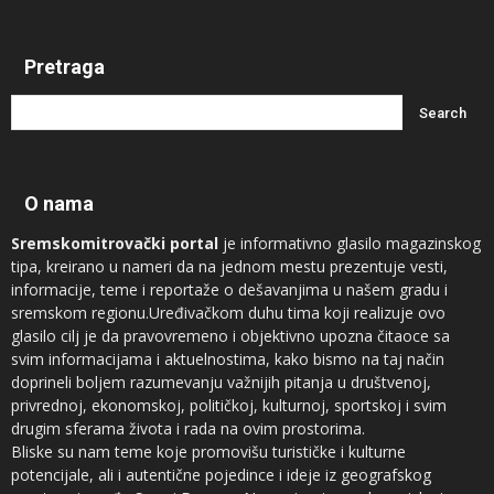
Pretraga
O nama
Sremskomitrovački portal
je informativno glasilo magazinskog
tipa, kreirano u nameri da na jednom mestu prezentuje vesti,
informacije, teme i reportaže o dešavanjima u našem gradu i
sremskom regionu.Uređivačkom duhu tima koji realizuje ovo
glasilo cilj je da pravovremeno i objektivno upozna čitaoce sa
svim informacijama i aktuelnostima, kako bismo na taj način
doprineli boljem razumevanju važnijih pitanja u društvenoj,
privrednoj, ekonomskoj, političkoj, kulturnoj, sportskoj i svim
drugim sferama života i rada na ovim prostorima.
Bliske su nam teme koje promovišu turističke i kulturne
potencijale, ali i autentične pojedince i ideje iz geografskog