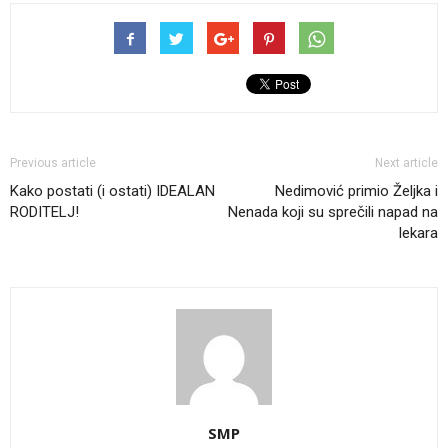
Previous article
Next article
Kako postati (i ostati) IDEALAN
Nedimović primio Željka i
RODITELJ!
Nenada koji su sprečili napad na
lekara
SMP