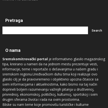
Pretraga
O nama
Sremskomitrovački portal
je informativno glasilo magazinskog
tipa, kreirano u nameri da na jednom mestu prezentuje vesti,
informacije, teme i reportaže o dešavanjima u našem gradu i
sremskom regionu.Uređivačkom duhu tima koji realizuje ovo
glasilo cilj je da pravovremeno i objektivno upozna čitaoce sa
svim informacijama i aktuelnostima, kako bismo na taj način
doprineli boljem razumevanju važnijih pitanja u društvenoj,
privrednoj, ekonomskoj, političkoj, kulturnoj, sportskoj i svim
drugim sferama života i rada na ovim prostorima.
Bliske su nam teme koje promovišu turističke i kulturne