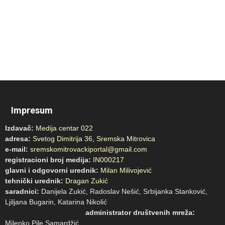
Impresum
Izdavač:
Medija centar 022
adresa:
Svetog Dimitrija 36, Sremska Mitrovica
e-mail:
sremskomitrovackiportal@gmail.com
registracioni broj medija:
IN000217
glavni i odgovorni urednik:
Milan Milivojević
tehnički urednik:
Dragan Zukić
saradnici:
Danijela Zukić, Radoslav Nešić, Srbijanka Stanković,
Ljiljana Bugarin, Katarina Nikolić
administrator društvenih mreža:
Milenko Pile Samardžić