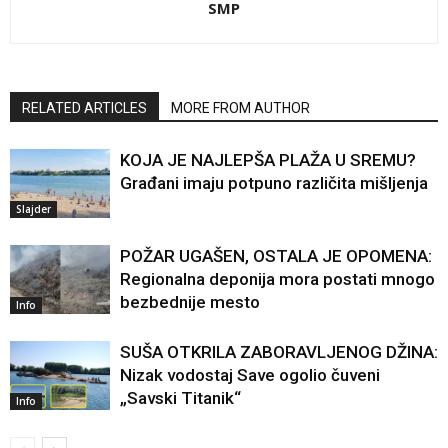
SMP
RELATED ARTICLES
MORE FROM AUTHOR
KOJA JE NAJLEPŠA PLAŽA U SREMU?
Građani imaju potpuno različita mišljenja
Slajder
POŽAR UGAŠEN, OSTALA JE OPOMENA:
Regionalna deponija mora postati mnogo
bezbednije mesto
Info
SUŠA OTKRILA ZABORAVLJENOG DŽINA:
Nizak vodostaj Save ogolio čuveni
„Savski Titanik“
Info