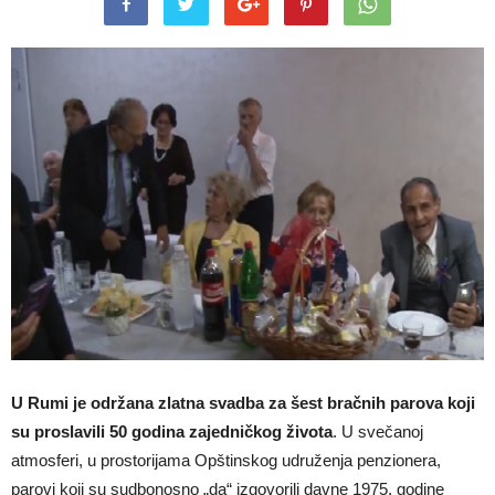
U Rumi je održana zlatna svadba za šest bračnih parova koji
su proslavili 50 godina zajedničkog života
. U svečanoj
atmosferi, u prostorijama Opštinskog udruženja penzionera,
parovi koji su sudbonosno „da“ izgovorili davne 1975. godine