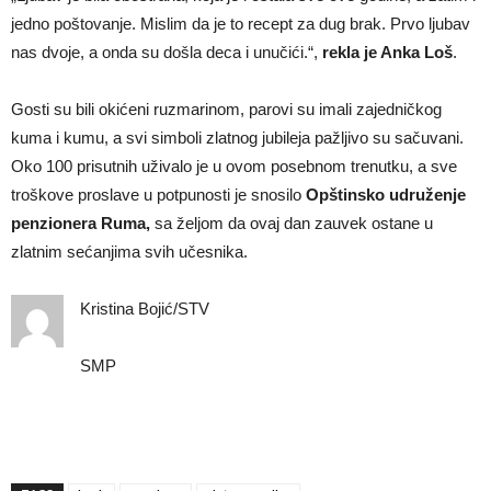
jedno poštovanje. Mislim da je to recept za dug brak. Prvo ljubav
nas dvoje, a onda su došla deca i unučići.“,
rekla je Anka Loš
.
Gosti su bili okićeni ruzmarinom, parovi su imali zajedničkog
kuma i kumu, a svi simboli zlatnog jubileja pažljivo su sačuvani.
Oko 100 prisutnih uživalo je u ovom posebnom trenutku, a sve
troškove proslave u potpunosti je snosilo
Opštinsko udruženje
penzionera Ruma,
sa željom da ovaj dan zauvek ostane u
zlatnim sećanjima svih učesnika.
Kristina Bojić/STV
SMP