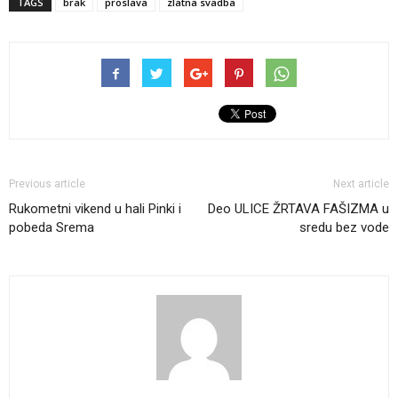
TAGS
brak
proslava
zlatna svadba
Previous article
Next article
Rukometni vikend u hali Pinki i
Deo ULICE ŽRTAVA FAŠIZMA u
pobeda Srema
sredu bez vode