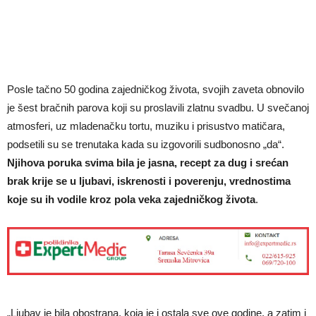
Posle tačno 50 godina zajedničkog života, svojih zaveta obnovilo
je šest bračnih parova koji su proslavili zlatnu svadbu. U svečanoj
atmosferi, uz mladenačku tortu, muziku i prisustvo matičara,
podsetili su se trenutaka kada su izgovorili sudbonosno „da“.
Njihova poruka svima bila je jasna, recept za dug i srećan
brak krije se u ljubavi, iskrenosti i poverenju, vrednostima
koje su ih vodile kroz pola veka zajedničkog života
.
„Ljubav je bila obostrana, koja je i ostala sve ove godine, a zatim i