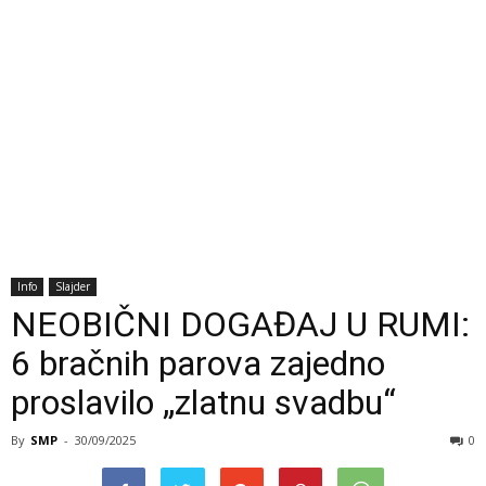
Info
Slajder
NEOBIČNI DOGAĐAJ U RUMI:
6 bračnih parova zajedno
proslavilo „zlatnu svadbu“
By
SMP
-
30/09/2025
0