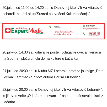
20.jula – od 11:00 do 14:20 sati u Osnovnoj školi „Triva Vitasović
Lebarnik naučni skup“Susreti posvećeni Kulturi sećanja“
20.jul – od 14:30 sati odavanje pošte i polaganje cveća i venaca
na Spomen ploču u holu doma kulture u Laćarku
21.jul – od 20:00 sati u Klubu MZ Laćarak, promocija knjige „Dete
Srema – sremačke priče“ autora Borisa Miljkovića
22.jul – od 20:00 sati u Osnovnoj školi „Triva Vitasović Lebarnik“,
književno veče „O Laćarku pevam…“ na kome učestvuju pisci iz
Laćarka.