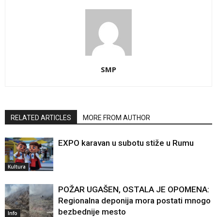
SMP
RELATED ARTICLES
MORE FROM AUTHOR
EXPO karavan u subotu stiže u Rumu
Kultura
POŽAR UGAŠEN, OSTALA JE OPOMENA:
Regionalna deponija mora postati mnogo
bezbednije mesto
Info