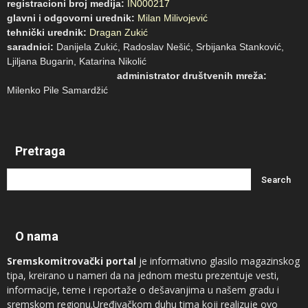
registracioni broj medija:
IN000217
glavni i odgovorni urednik:
Milan Milivojević
tehnički urednik:
Dragan Zukić
saradnici:
Danijela Zukić, Radoslav Nešić, Srbijanka Stanković,
Ljiljana Bugarin, Katarina Nikolić
administrator društvenih mreža:
Milenko Pile Samardžić
Pretraga
O nama
Sremskomitrovački portal
je informativno glasilo magazinskog
tipa, kreirano u nameri da na jednom mestu prezentuje vesti,
informacije, teme i reportaže o dešavanjima u našem gradu i
sremskom regionu.Uređivačkom duhu tima koji realizuje ovo