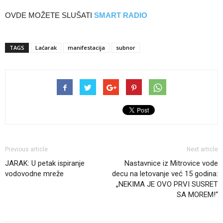
OVDE MOŽETE SLUŠATI
SMART RADIO
TAGS
Laćarak
manifestacija
subnor
Previous article
Next article
JARAK: U petak ispiranje
Nastavnice iz Mitrovice vode
vodovodne mreže
decu na letovanje već 15 godina:
„NEKIMA JE OVO PRVI SUSRET
SA MOREM!“