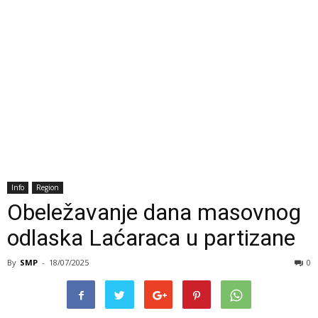
Info
Region
Obeležavanje dana masovnog
odlaska Laćaraca u partizane
By
SMP
-
18/07/2025
0