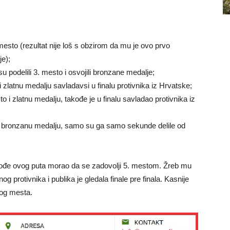
esto (rezultat nije loš s obzirom da mu je ovo prvo
je);
 podelili 3. mesto i osvojili bronzane medalje;
i zlatnu medalju savladavsi u finalu protivnika iz Hrvatske;
i zlatnu medalju, takođe je u finalu savladao protivnika iz
 i bronzanu medalju, samo su ga samo sekunde delile od
kođe ovog puta morao da se zadovolji 5. mestom. Žreb mu
nog protivnika i publika je gledala finale pre finala. Kasnije
vog mesta.