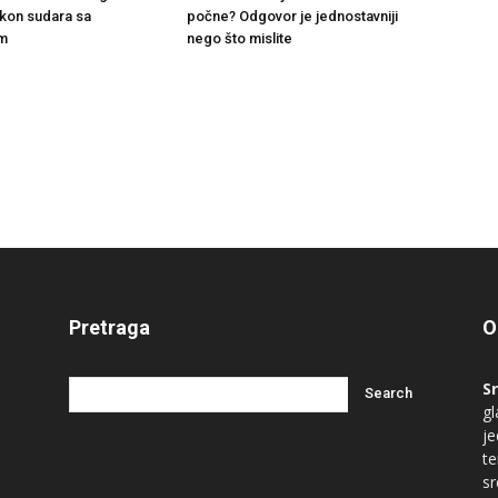
akon sudara sa
počne? Odgovor je jednostavniji
m
nego što mislite
Pretraga
O
S
gl
je
te
s