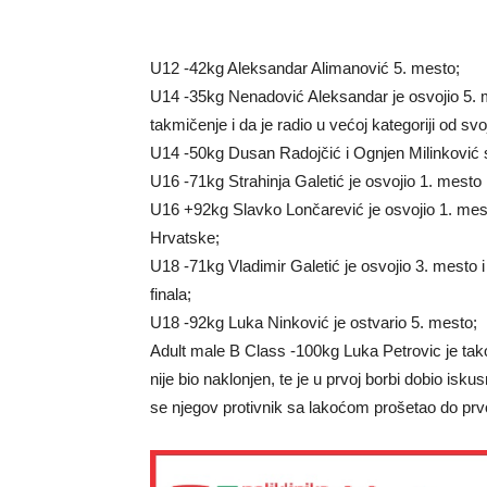
U12 -42kg Aleksandar Alimanović 5. mesto;
U14 -35kg Nenadović Aleksandar je osvojio 5. m
takmičenje i da je radio u većoj kategoriji od svo
U14 -50kg Dusan Radojčić i Ognjen Milinković su
U16 -71kg Strahinja Galetić je osvojio 1. mesto 
U16 +92kg Slavko Lončarević je osvojio 1. mesto 
Hrvatske;
U18 -71kg Vladimir Galetić je osvojio 3. mesto
finala;
U18 -92kg Luka Ninković je ostvario 5. mesto;
Adult male B Class -100kg Luka Petrovic je ta
nije bio naklonjen, te je u prvoj borbi dobio iskus
se njegov protivnik sa lakoćom prošetao do pr