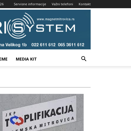
026
Servisne informacije
Važni telefoni
Kontakt
EME
MEDIA KIT