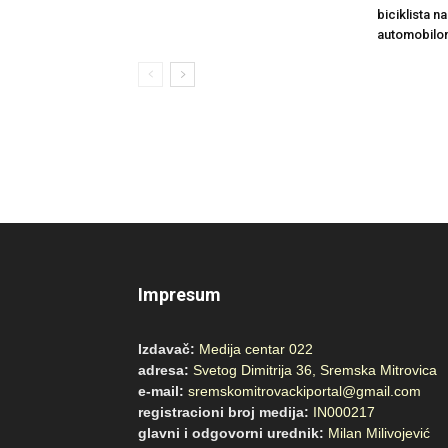
biciklista n
automobilo
Impresum
Izdavač:
Medija centar 022
adresa:
Svetog Dimitrija 36, Sremska Mitrovica
e-mail:
sremskomitrovackiportal@gmail.com
registracioni broj medija:
IN000217
glavni i odgovorni urednik:
Milan Milivojević