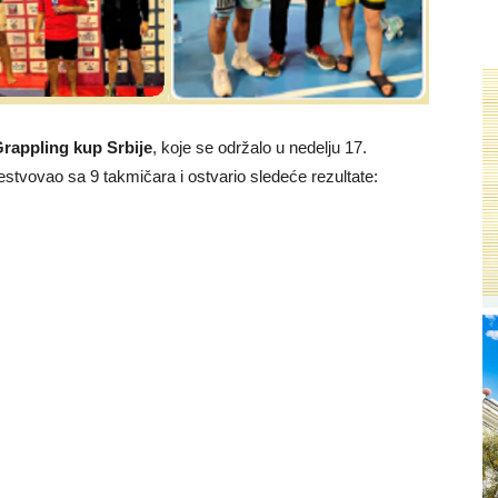
rappling kup Srbije
, koje se održalo u nedelju 17.
estvovao sa 9 takmičara i ostvario sledeće rezultate: