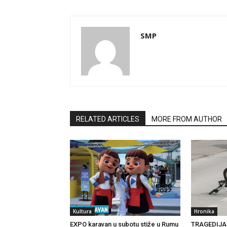
SMP
RELATED ARTICLES
MORE FROM AUTHOR
Kultura
Hronika
EXPO karavan u subotu stiže u Rumu
TRAGEDIJA