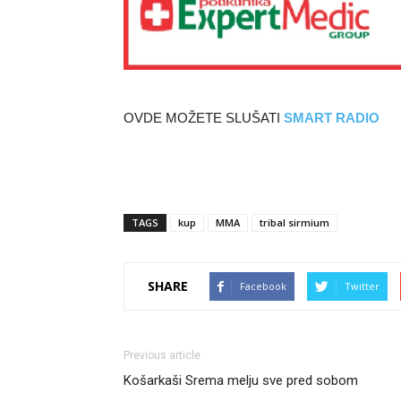
OVDE MOŽETE SLUŠATI
SMART RADIO
TAGS
kup
MMA
tribal sirmium
SHARE
Facebook
Twitter
Previous article
Košarkaši Srema melju sve pred sobom