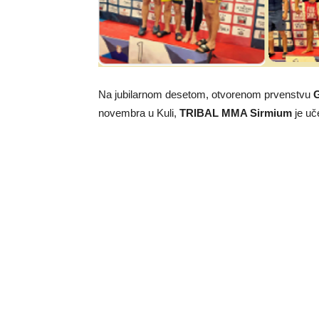
Na jubilarnom desetom, otvorenom prvenstvu
G
novembra u Kuli,
TRIBAL MMA Sirmium
je uč