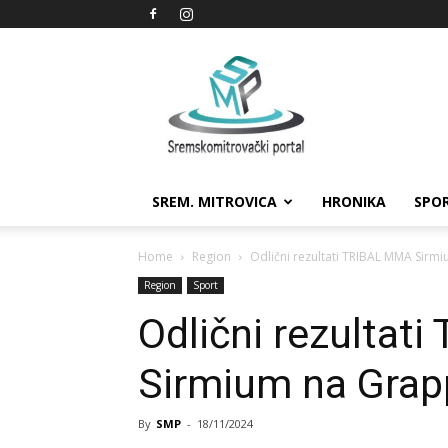
Sremskomitrovački
portal
SREM. MITROVICA
HRONIKA
SPO
Home
Region
Odlični rezultati TRIBAL MMA Sirmi
Region
Sport
Odlični rezultat
Sirmium na Grapp
By
SMP
-
18/11/2024