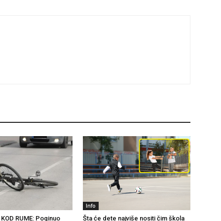
Info
 KOD RUME: Poginuo
Šta će dete najviše nositi čim škola