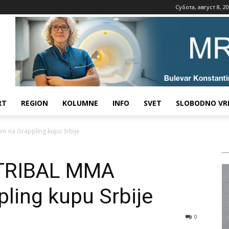
Субота, август 8, 2
RT
REGION
KOLUMNE
INFO
SVET
SLOBODNO VR
um na Grappling kupu Srbije
i TRIBAL MMA
ling kupu Srbije
0