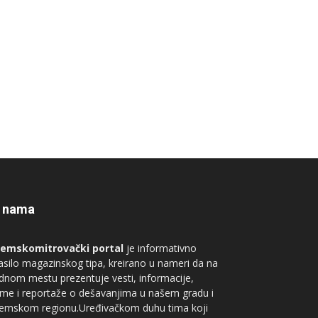
 nama
remskomitrovački portal
je informativno
asilo magazinskog tipa, kreirano u nameri da na
dnom mestu prezentuje vesti, informacije,
me i reportaže o dešavanjima u našem gradu i
remskom regionu.Uređivačkom duhu tima koji