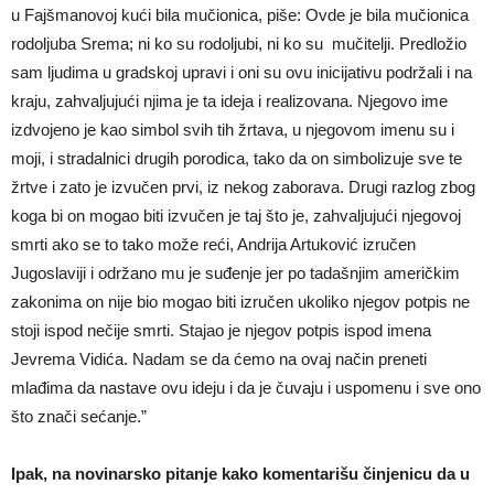
u Fajšmanovoj kući bila mučionica, piše: Ovde je bila mučionica
rodoljuba Srema; ni ko su rodoljubi, ni ko su mučitelji. Predložio
sam ljudima u gradskoj upravi i oni su ovu inicijativu podržali i na
kraju, zahvaljujući njima je ta ideja i realizovana. Njegovo ime
izdvojeno je kao simbol svih tih žrtava, u njegovom imenu su i
moji, i stradalnici drugih porodica, tako da on simbolizuje sve te
žrtve i zato je izvučen prvi, iz nekog zaborava. Drugi razlog zbog
koga bi on mogao biti izvučen je taj što je, zahvaljujući njegovoj
smrti ako se to tako može reći, Andrija Artuković izručen
Jugoslaviji i održano mu je suđenje jer po tadašnjim američkim
zakonima on nije bio mogao biti izručen ukoliko njegov potpis ne
stoji ispod nečije smrti. Stajao je njegov potpis ispod imena
Jevrema Vidića. Nadam se da ćemo na ovaj način preneti
mlađima da nastave ovu ideju i da je čuvaju i uspomenu i sve ono
što znači sećanje.”
Ipak, na novinarsko pitanje kako komentarišu činjenicu da u