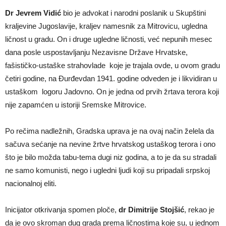
Dr Jevrem Vidić
bio je advokat i narodni poslanik u Skupštini
kraljevine Jugoslavije, kraljev namesnik za Mitrovicu, ugledna
ličnost u gradu. On i druge ugledne ličnosti, već nepunih mesec
dana posle uspostavljanju Nezavisne Države Hrvatske,
fašističko-ustaške strahovlade koje je trajala ovde, u ovom gradu
četiri godine, na Đurđevdan 1941. godine odveden je i likvidiran u
ustaškom logoru Jadovno. On je jedna od prvih žrtava terora koji
nije zapamćen u istoriji Sremske Mitrovice.
Po rečima nadležnih, Gradska uprava je na ovaj način želela da
sačuva sećanje na nevine žrtve hrvatskog ustaškog terora i ono
što je bilo možda tabu-tema dugi niz godina, a to je da su stradali
ne samo komunisti, nego i ugledni ljudi koji su pripadali srpskoj
nacionalnoj eliti.
Inicijator otkrivanja spomen ploče,
dr Dimitrije Stojšić
, rekao je
da je ovo skroman dug grada prema ličnostima koje su, u jednom