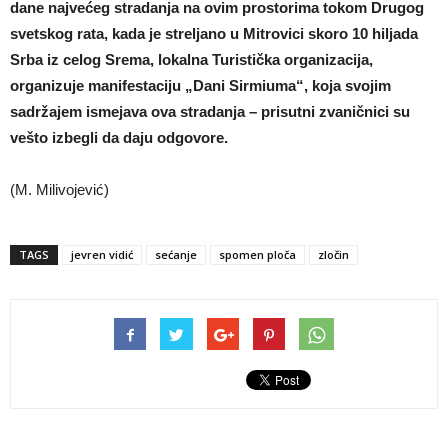
dane najvećeg stradanja na ovim prostorima tokom Drugog
svetskog rata, kada je streljano u Mitrovici skoro 10 hiljada
Srba iz celog Srema, lokalna Turistička organizacija,
organizuje manifestaciju „Dani Sirmiuma“, koja svojim
sadržajem ismejava ova stradanja – prisutni zvaničnici su
vešto izbegli da daju odgovore.
(M. Milivojević)
TAGS
jevren vidić
sećanje
spomen ploča
zločin