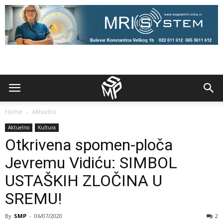
Home
Aktuelno
Aktuelno
Kultura
Otkrivena spomen-ploča
Jevremu Vidiću: SIMBOL
USTAŠKIH ZLOČINA U
SREMU!
By
SMP
-
06/07/2020
2