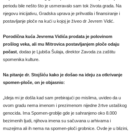
periodu bile nešto što je usmeravalo sam tok života grada. Na
njegovu inicijativu, Gradska uprava je prihvatila i finansiranje i
postavljanje ploče na kući u kojoj je živeo dr Jevrem Vidić.
Porodična kuća Jevrema Vidića prodata je polovinom
prošlog veka, ali mu Mitrovica postavljanjem ploče odaju
počast
, dodao je Ljubiša Šulaja, direktor Zavoda za zaštitu
spomenika kulture.
Na pitanje dr. Stojšiću kako je došao na ideju za otkrivanje
spomen-ploče, on je objasnio:
„Ideja mi je došla kad sam prebirajući po mislima, uvideo da u
ovom gradu nema imenom i prezimenom nijedne žrtve ustaškog
genocida. Ima Spomen-groblje gde je sahranjeno oko 8.000
bezimenih ljudi, njihova imena su sačuvana u arhivama i
muzejima ali ih nema na spomen-ploči grobnice. Ovde je u blizini,