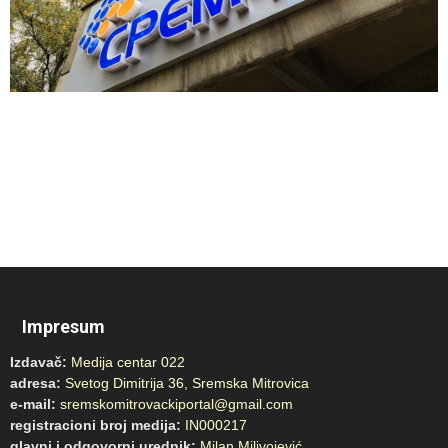
Impresum
Izdavač:
Medija centar 022
adresa:
Svetog Dimitrija 36, Sremska Mitrovica
e-mail:
sremskomitrovackiportal@gmail.com
registracioni broj medija:
IN000217
glavni i odgovorni urednik:
Milan Milivojević