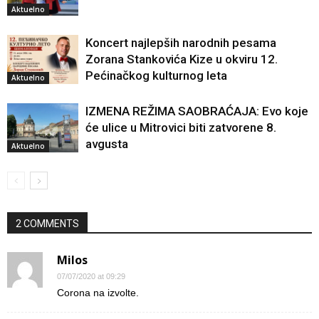
Aktuelno
Koncert najlepših narodnih pesama
Zorana Stankovića Kize u okviru 12.
Pećinačkog kulturnog leta
Aktuelno
IZMENA REŽIMA SAOBRAĆAJA: Evo koje
će ulice u Mitrovici biti zatvorene 8.
avgusta
Aktuelno
2 COMMENTS
Milos
07/07/2020 at 09:29
Corona na izvolte.