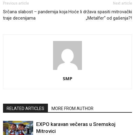
Previous article
Next article
Srčana slabost – pandemija koja
Hoće li država spasiti mitrovački
traje decenijama
„Metalfer“ od gašenja?!
SMP
RELATED ARTICLES
MORE FROM AUTHOR
EXPO karavan večeras u Sremskoj
Mitrovici