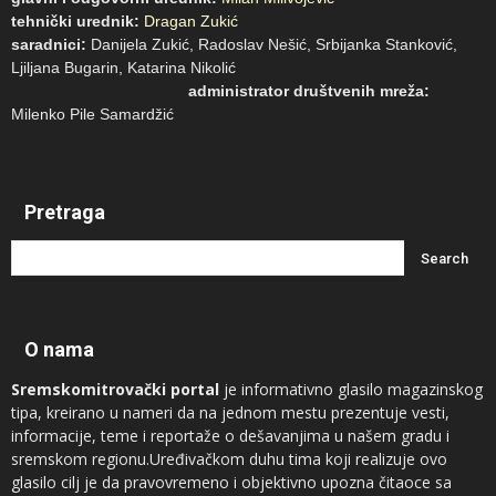
tehnički urednik:
Dragan Zukić
saradnici:
Danijela Zukić, Radoslav Nešić, Srbijanka Stanković,
Ljiljana Bugarin, Katarina Nikolić
administrator društvenih mreža:
Milenko Pile Samardžić
Pretraga
O nama
Sremskomitrovački portal
je informativno glasilo magazinskog
tipa, kreirano u nameri da na jednom mestu prezentuje vesti,
informacije, teme i reportaže o dešavanjima u našem gradu i
sremskom regionu.Uređivačkom duhu tima koji realizuje ovo
glasilo cilj je da pravovremeno i objektivno upozna čitaoce sa