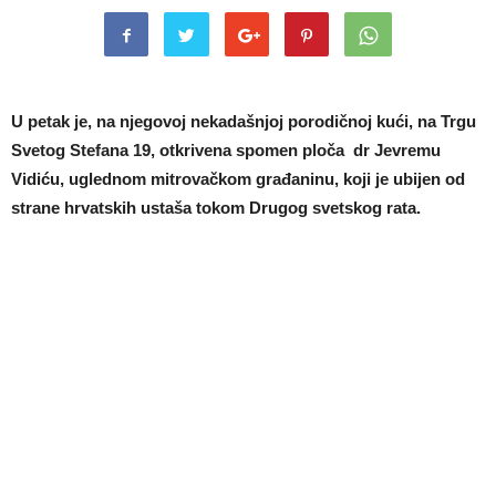
U petak je, na njegovoj nekadašnjoj porodičnoj kući, na Trgu
Svetog Stefana 19, otkrivena spomen ploča dr Jevremu
Vidiću, uglednom mitrovačkom građaninu, koji je ubijen od
strane hrvatskih ustaša tokom Drugog svetskog rata.