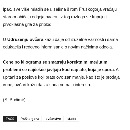
Ipak, sve više mladih se u selima širom Fruškogorja vraćaju
starom običaju odgoja ovaca. Iz tog razloga se kupuju i
prvoklasna grla za priplod.
U
Udruženju ovčara
kažu da je od izuzetne važnosti i sama
edukacija i redovno informisanje o novim načinima odgoja.
Cene po kilogramu se smatraju korektnim, međutim,
problemi se najčešće javljaju kod naplate, koja je spora.
A
upitani za poslove koji prate ovo zanimanje, kao što je prodaja
vune, ovčari kažu da za sada nemaju interesa.
(S. Budimir)
TAGS
fruška gora
ovčarstvo
stado