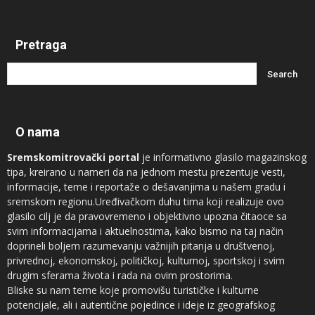
Pretraga
O nama
Sremskomitrovački portal
je informativno glasilo magazinskog
tipa, kreirano u nameri da na jednom mestu prezentuje vesti,
informacije, teme i reportaže o dešavanjima u našem gradu i
sremskom regionu.Uređivačkom duhu tima koji realizuje ovo
glasilo cilj je da pravovremeno i objektivno upozna čitaoce sa
svim informacijama i aktuelnostima, kako bismo na taj način
doprineli boljem razumevanju važnijih pitanja u društvenoj,
privrednoj, ekonomskoj, političkoj, kulturnoj, sportskoj i svim
drugim sferama života i rada na ovim prostorima.
Bliske su nam teme koje promovišu turističke i kulturne
potencijale, ali i autentične pojedince i ideje iz geografskog