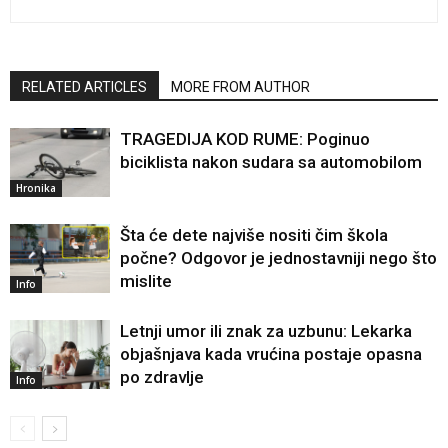
RELATED ARTICLES
MORE FROM AUTHOR
TRAGEDIJA KOD RUME: Poginuo
biciklista nakon sudara sa automobilom
Hronika
Šta će dete najviše nositi čim škola
počne? Odgovor je jednostavniji nego što
mislite
Info
Letnji umor ili znak za uzbunu: Lekarka
objašnjava kada vrućina postaje opasna
po zdravlje
Info