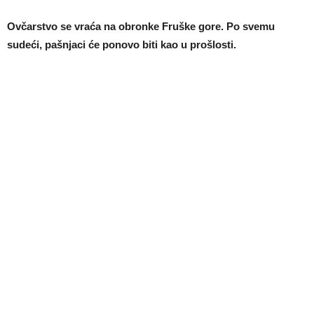
Ovčarstvo se vraća na obronke Fruške gore. Po svemu
sudeći, pašnjaci će ponovo biti kao u prošlosti.