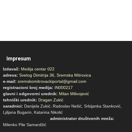
Impresum
Izdavač:
Medija centar 022
adresa:
Svetog Dimitrija 36, Sremska Mitrovica
e-mail:
sremskomitrovackiportal@gmail.com
registracioni broj medija:
IN000217
glavni i odgovorni urednik:
Milan Milivojević
tehnički urednik:
Dragan Zukić
saradnici:
Danijela Zukić, Radoslav Nešić, Srbijanka Stanković,
Ljiljana Bugarin, Katarina Nikolić
administrator društvenih mreža:
Milenko Pile Samardžić