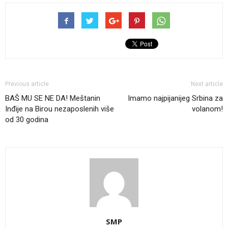
Previous article
Next article
BAŠ MU SE NE DA! Meštanin
Imamo najpijanijeg Srbina za
Inđije na Birou nezaposlenih više
volanom!
od 30 godina
SMP