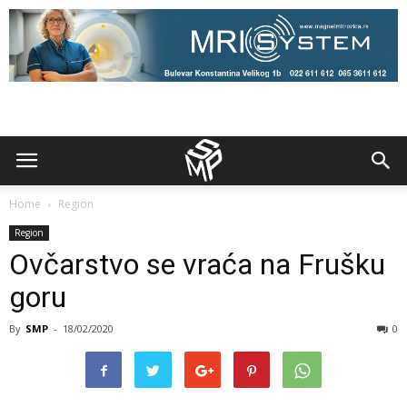
Home
Region
Region
Ovčarstvo se vraća na Frušku
goru
By
SMP
-
18/02/2020
0