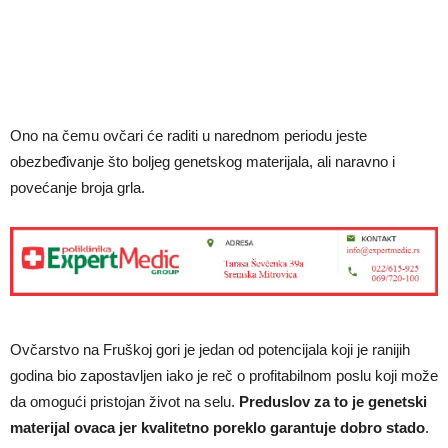
Ono na čemu ovčari će raditi u narednom periodu jeste
obezbeđivanje što boljeg genetskog materijala, ali naravno i
povećanje broja grla.
Ovčarstvo na Fruškoj gori je jedan od potencijala koji je ranijih
godina bio zapostavljen iako je reč o profitabilnom poslu koji može
da omogući pristojan život na selu.
Preduslov za to je genetski
materijal ovaca jer kvalitetno poreklo garantuje dobro stado
.