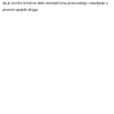
da je izvršio krivično delo neovlašćena proizvodnja i stavljanje u
promet opojnih droga.