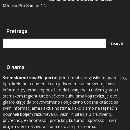
Milenko Pile Samardžić
Pretraga
O nama
Sremskomitrovački portal
je informativno glasilo magazinskog
tipa, kreirano u nameri da na jednom mestu prezentuje vesti,
informacije, teme i reportaže o dešavanjima u našem gradu i
sremskom regionu.Uređivačkom duhu tima koji realizuje ovo
glasilo cilj je da pravovremeno i objektivno upozna čitaoce sa
svim informacijama i aktuelnostima, kako bismo na taj način
doprineli boljem razumevanju važnijih pitanja u društvenoj,
privrednoj, ekonomskoj, političkoj, kulturnoj, sportskoj i svim
drugim sferama života i rada na ovim prostorima.