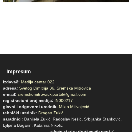
Impresum
Izdavač:
Medija centar 022
adresa:
Svetog Dimitrija 36, Sremska Mitrovica
e-mail:
sremskomitrovackiportal@gmail.com
registracioni broj medija:
IN000217
glavni i odgovorni urednik:
Milan Milivojević
tehnički urednik:
Dragan Zukić
saradnici:
Danijela Zukić, Radoslav Nešić, Srbijanka Stanković,
Ljiljana Bugarin, Katarina Nikolić
administrator društvenih mreža: