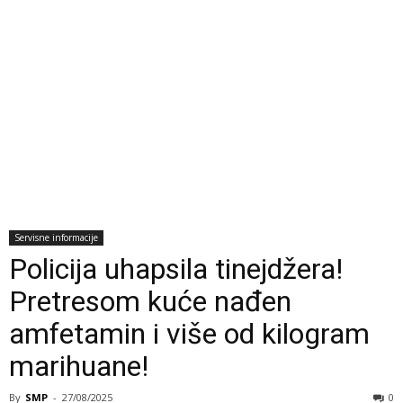
Servisne informacije
Policija uhapsila tinejdžera!
Pretresom kuće nađen
amfetamin i više od kilogram
marihuane!
By
SMP
-
27/08/2025
0