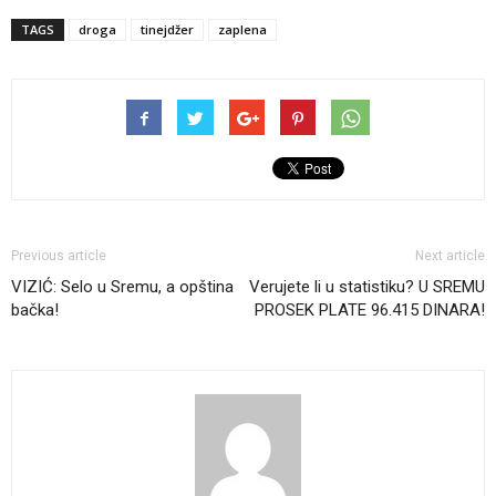
TAGS
droga
tinejdžer
zaplena
Previous article
Next article
VIZIĆ: Selo u Sremu, a opština
Verujete li u statistiku? U SREMU
bačka!
PROSEK PLATE 96.415 DINARA!