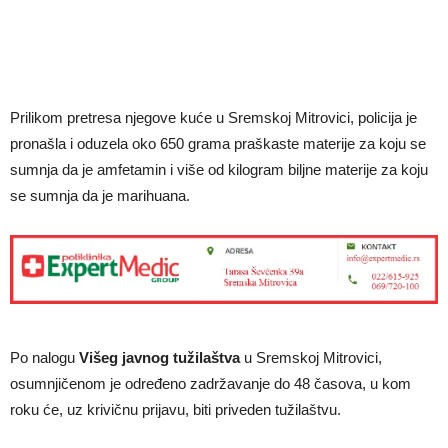
Prilikom pretresa njegove kuće u Sremskoj Mitrovici, policija je
pronašla i oduzela oko 650 grama praškaste materije za koju se
sumnja da je amfetamin i više od kilogram biljne materije za koju
se sumnja da je marihuana.
Po nalogu
Višeg javnog tužilaštva
u Sremskoj Mitrovici,
osumnjičenom je određeno zadržavanje do 48 časova, u kom
roku će, uz krivičnu prijavu, biti priveden tužilaštvu.