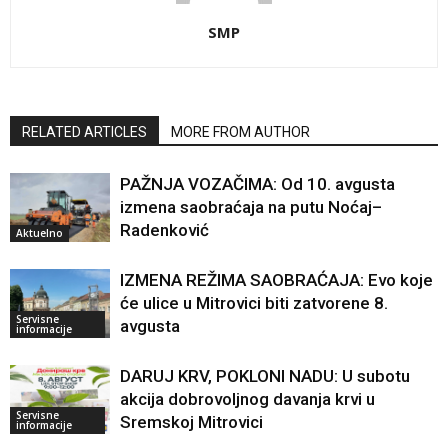
SMP
RELATED ARTICLES
MORE FROM AUTHOR
PAŽNJA VOZAČIMA: Od 10. avgusta
izmena saobraćaja na putu Noćaj–
Radenković
Aktuelno
IZMENA REŽIMA SAOBRAĆAJA: Evo koje
će ulice u Mitrovici biti zatvorene 8.
Servisne
avgusta
informacije
DARUJ KRV, POKLONI NADU: U subotu
akcija dobrovoljnog davanja krvi u
Servisne
Sremskoj Mitrovici
informacije