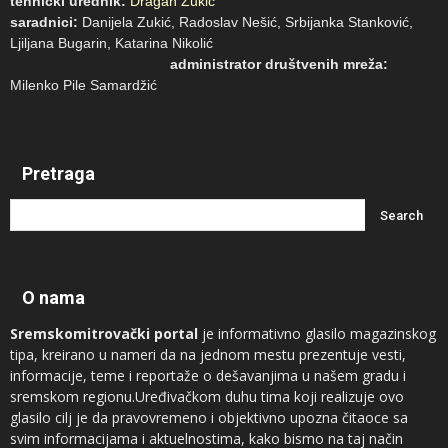
tehnički urednik:
Dragan Zukić
saradnici:
Danijela Zukić, Radoslav Nešić, Srbijanka Stanković,
Ljiljana Bugarin, Katarina Nikolić
administrator društvenih mreža:
Milenko Pile Samardžić
Pretraga
O nama
Sremskomitrovački portal
je informativno glasilo magazinskog
tipa, kreirano u nameri da na jednom mestu prezentuje vesti,
informacije, teme i reportaže o dešavanjima u našem gradu i
sremskom regionu.Uređivačkom duhu tima koji realizuje ovo
glasilo cilj je da pravovremeno i objektivno upozna čitaoce sa
svim informacijama i aktuelnostima, kako bismo na taj način