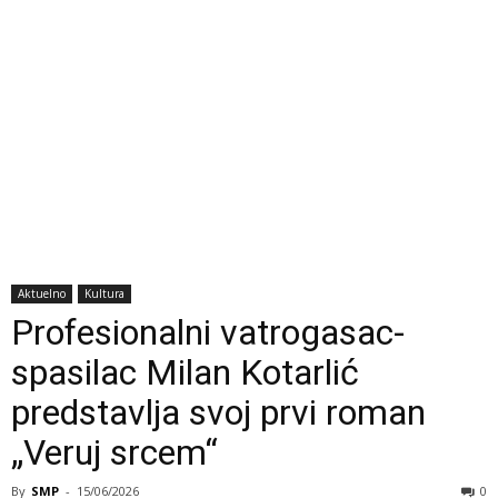
Aktuelno
Kultura
Profesionalni vatrogasac-
spasilac Milan Kotarlić
predstavlja svoj prvi roman
„Veruj srcem“
By
SMP
-
15/06/2026
0