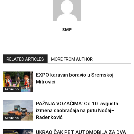
SMP
RELATED ARTICLES
MORE FROM AUTHOR
EXPO karavan boravio u Sremskoj
Mitrovici
Aktuelno
PAŽNJA VOZAČIMA: Od 10. avgusta
izmena saobraćaja na putu Noćaj–
Radenković
Aktuelno
UKRAO ČAK PET AUTOMOBILA ZA DVA