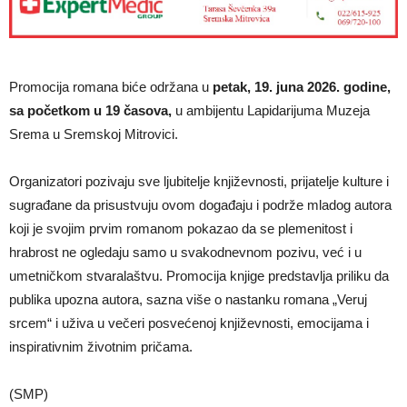
Promocija romana biće održana u
petak, 19. juna 2026. godine,
sa početkom u 19 časova,
u ambijentu Lapidarijuma Muzeja
Srema u Sremskoj Mitrovici.
Organizatori pozivaju sve ljubitelje književnosti, prijatelje kulture i
sugrađane da prisustvuju ovom događaju i podrže mladog autora
koji je svojim prvim romanom pokazao da se plemenitost i
hrabrost ne ogledaju samo u svakodnevnom pozivu, već i u
umetničkom stvaralaštvu. Promocija knjige predstavlja priliku da
publika upozna autora, sazna više o nastanku romana „Veruj
srcem“ i uživa u večeri posvećenoj književnosti, emocijama i
inspirativnim životnim pričama.
(SMP)