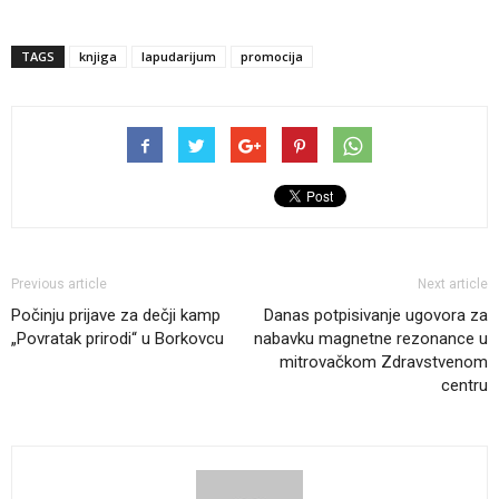
TAGS
knjiga
lapudarijum
promocija
Previous article
Next article
Počinju prijave za dečji kamp
Danas potpisivanje ugovora za
„Povratak prirodi“ u Borkovcu
nabavku magnetne rezonance u
mitrovačkom Zdravstvenom
centru