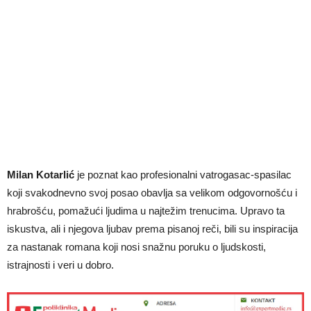
Milan Kotarlić
je poznat kao profesionalni vatrogasac-spasilac
koji svakodnevno svoj posao obavlja sa velikom odgovornošću i
hrabrošću, pomažući ljudima u najtežim trenucima. Upravo ta
iskustva, ali i njegova ljubav prema pisanoj reči, bili su inspiracija
za nastanak romana koji nosi snažnu poruku o ljudskosti,
istrajnosti i veri u dobro.