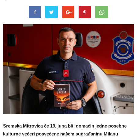
Sremska Mitrovica će 19. juna biti domaćin jedne posebne
kulturne večeri posvećene našem sugrađaninu Milanu