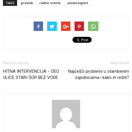
TAGS
praznik
radno vreme
univerexport
Previous article
Next article
HITNA INTERVENCIJA – DEO
Najčešći problemi u stambenim
ULICE STARI ŠOR BEZ VODE
zajednicama i kako ih rešiti?