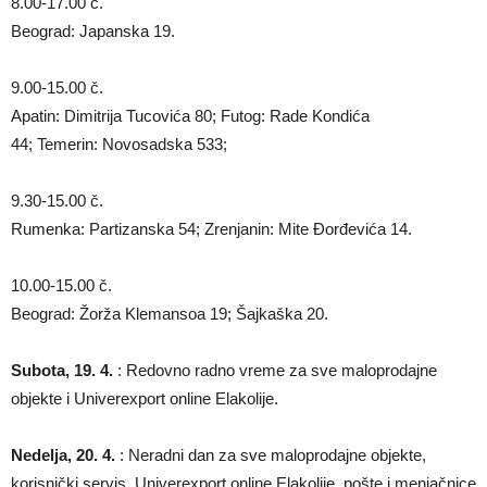
8.00-17.00 č.
Beograd: Japanska 19.
9.00-15.00 č.
Apatin: Dimitrija Tucovića 80; Futog: Rade Kondića
44; Temerin: Novosadska 533;
9.30-15.00 č.
Rumenka: Partizanska 54; Zrenjanin: Mite Đorđevića 14.
10.00-15.00 č.
Beograd: Žorža Klemansoa 19; Šajkaška 20.
Subota, 19. 4.
: Redovno radno vreme za sve maloprodajne
objekte i Univerexport online Elakolije.
Nedelja, 20. 4.
: Neradni dan za sve maloprodajne objekte,
korisnički servis, Univerexport online Elakolije, pošte i menjačnice