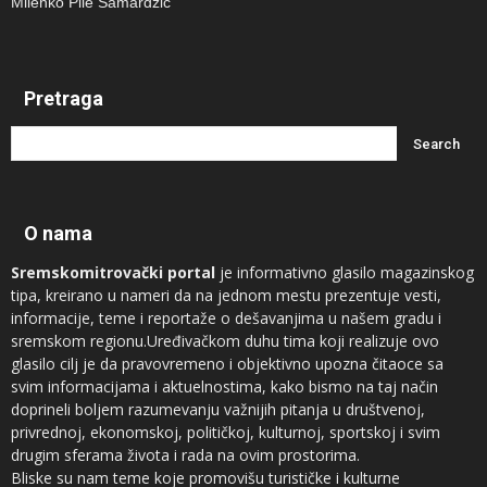
Milenko Pile Samardžić
Pretraga
O nama
Sremskomitrovački portal
je informativno glasilo magazinskog
tipa, kreirano u nameri da na jednom mestu prezentuje vesti,
informacije, teme i reportaže o dešavanjima u našem gradu i
sremskom regionu.Uređivačkom duhu tima koji realizuje ovo
glasilo cilj je da pravovremeno i objektivno upozna čitaoce sa
svim informacijama i aktuelnostima, kako bismo na taj način
doprineli boljem razumevanju važnijih pitanja u društvenoj,
privrednoj, ekonomskoj, političkoj, kulturnoj, sportskoj i svim
drugim sferama života i rada na ovim prostorima.
Bliske su nam teme koje promovišu turističke i kulturne