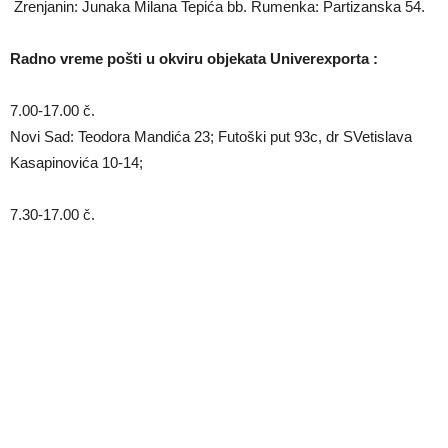
Zrenjanin: Junaka Milana Tepića bb. Rumenka: Partizanska 54.
Radno vreme pošti u okviru objekata Univerexporta :
7.00-17.00 č.
Novi Sad: Teodora Mandića 23; Futoški put 93c, dr SVetislava
Kasapinovića 10-14;
7.30-17.00 č.