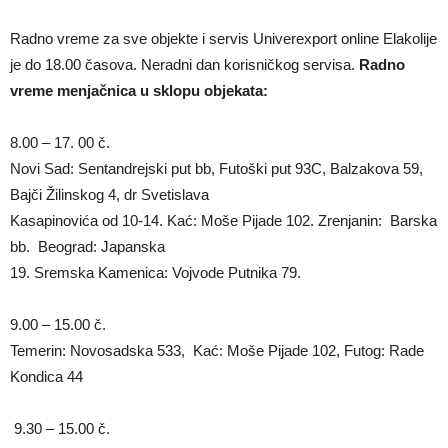
Radno vreme za sve objekte i servis Univerexport online Elakolije
je do 18.00 časova. Neradni dan korisničkog servisa.
Radno
vreme menjačnica u sklopu objekata:
8.00 – 17. 00 č.
Novi Sad: Sentandrejski put bb, Futoški put 93C, Balzakova 59,
Bajči Žilinskog 4, dr Svetislava
Kasapinovića od 10-14. Kać: Moše Pijade 102. Zrenjanin: Barska
bb. Beograd: Japanska
19. Sremska Kamenica: Vojvode Putnika 79.
9.00 – 15.00 č.
Temerin: Novosadska 533, Kać: Moše Pijade 102, Futog: Rade
Kondica 44
9.30 – 15.00 č.