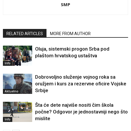
SMP
RELATED ARTICLES
MORE FROM AUTHOR
Oluja, sistemski progon Srba pod
plaštom hrvatskog ustaštva
Info
Dobrovoljno služenje vojnog roka sa
oružjem i kurs za rezervne oficire Vojske
Srbije
Aktuelno
Šta će dete najviše nositi čim škola
počne? Odgovor je jednostavniji nego što
mislite
Info