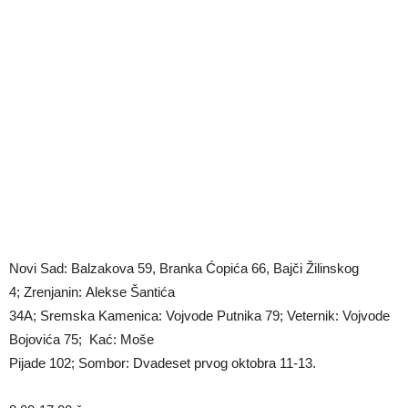
Novi Sad: Balzakova 59, Branka Ćopića 66, Bajči Žilinskog
4; Zrenjanin: Alekse Šantića
34A; Sremska Kamenica: Vojvode Putnika 79; Veternik: Vojvode
Bojovića 75; Kać: Moše
Pijade 102; Sombor: Dvadeset prvog oktobra 11-13.