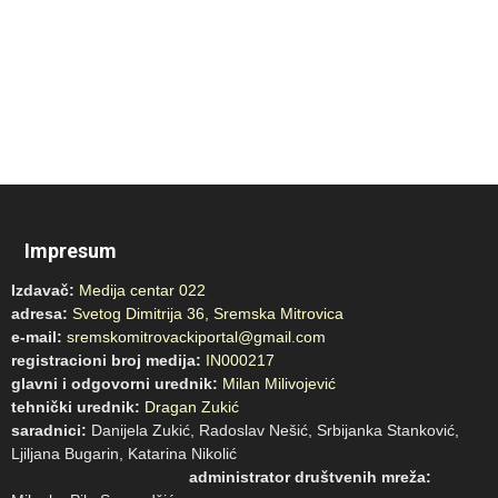
Impresum
Izdavač:
Medija centar 022
adresa:
Svetog Dimitrija 36, Sremska Mitrovica
e-mail:
sremskomitrovackiportal@gmail.com
registracioni broj medija:
IN000217
glavni i odgovorni urednik:
Milan Milivojević
tehnički urednik:
Dragan Zukić
saradnici:
Danijela Zukić, Radoslav Nešić, Srbijanka Stanković,
Ljiljana Bugarin, Katarina Nikolić
administrator društvenih mreža: