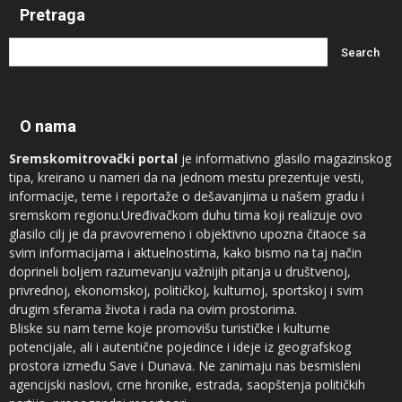
Pretraga
O nama
Sremskomitrovački portal
je informativno glasilo magazinskog
tipa, kreirano u nameri da na jednom mestu prezentuje vesti,
informacije, teme i reportaže o dešavanjima u našem gradu i
sremskom regionu.Uređivačkom duhu tima koji realizuje ovo
glasilo cilj je da pravovremeno i objektivno upozna čitaoce sa
svim informacijama i aktuelnostima, kako bismo na taj način
doprineli boljem razumevanju važnijih pitanja u društvenoj,
privrednoj, ekonomskoj, političkoj, kulturnoj, sportskoj i svim
drugim sferama života i rada na ovim prostorima.
Bliske su nam teme koje promovišu turističke i kulturne
potencijale, ali i autentične pojedince i ideje iz geografskog
prostora između Save i Dunava. Ne zanimaju nas besmisleni
agencijski naslovi, crne hronike, estrada, saopštenja političkih