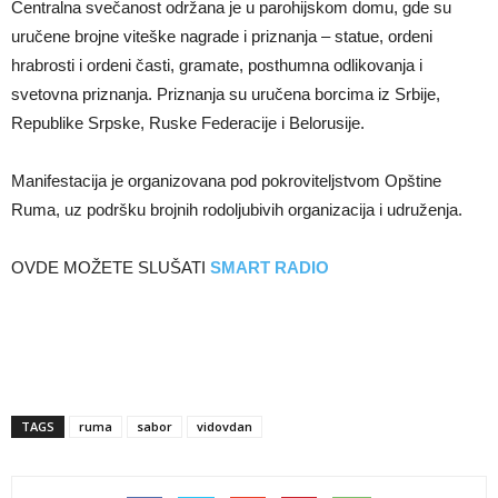
Centralna svečanost održana je u parohijskom domu, gde su
uručene brojne viteške nagrade i priznanja – statue, ordeni
hrabrosti i ordeni časti, gramate, posthumna odlikovanja i
svetovna priznanja. Priznanja su uručena borcima iz Srbije,
Republike Srpske, Ruske Federacije i Belorusije.
Manifestacija je organizovana pod pokroviteljstvom Opštine
Ruma, uz podršku brojnih rodoljubivih organizacija i udruženja.
OVDE MOŽETE SLUŠATI
SMART RADIO
TAGS
ruma
sabor
vidovdan