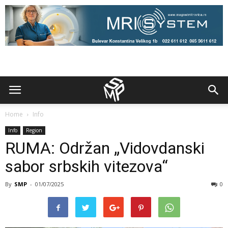
Home
Info
Info
Region
RUMA: Održan „Vidovdanski
sabor srbskih vitezova“
By
SMP
-
01/07/2025
0