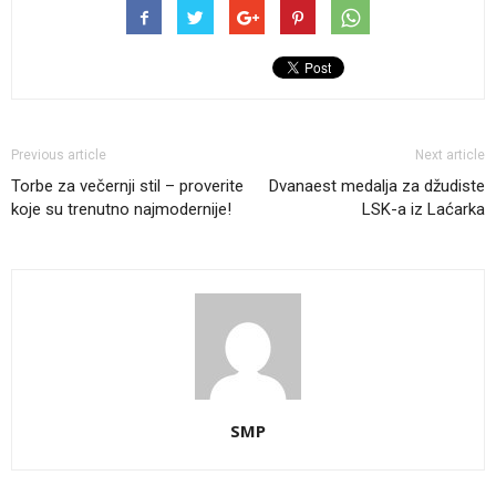
Previous article
Next article
Torbe za večernji stil – proverite
Dvanaest medalja za džudiste
koje su trenutno najmodernije!
LSK-a iz Laćarka
SMP