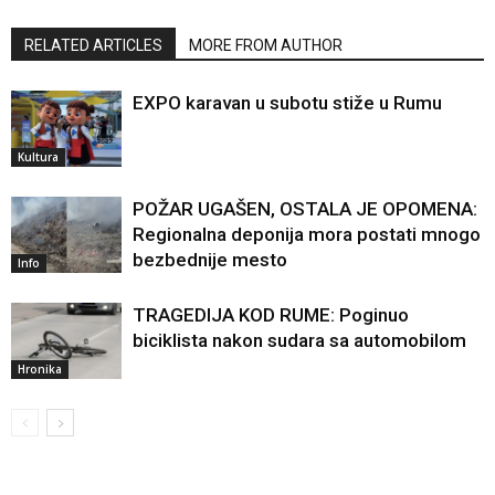
RELATED ARTICLES
MORE FROM AUTHOR
EXPO karavan u subotu stiže u Rumu
Kultura
POŽAR UGAŠEN, OSTALA JE OPOMENA:
Regionalna deponija mora postati mnogo
bezbednije mesto
Info
TRAGEDIJA KOD RUME: Poginuo
biciklista nakon sudara sa automobilom
Hronika