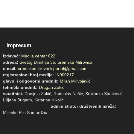
Impresum
Izdavač:
Medija centar 022
adresa:
Svetog Dimitrija 36, Sremska Mitrovica
e-mail:
sremskomitrovackiportal@gmail.com
registracioni broj medija:
IN000217
glavni i odgovorni urednik:
Milan Milivojević
tehnički urednik:
Dragan Zukić
saradnici:
Danijela Zukić, Radoslav Nešić, Srbijanka Stanković,
Ljiljana Bugarin, Katarina Nikolić
administrator društvenih mreža:
Milenko Pile Samardžić