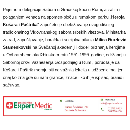
Prijemom delegacije Sabora u Gradskoj kući u Rumi, a zatim i
polaganjem venaca na spomen-ploču u rumskom parku „
Heroja
Košara i Paštrika
“ započeto je obeležavanje ovogodišnjeg
tradicionalnog Vidovdanskog sabora srbskih vitezova. Ministarka
za rad, zapošljavanje, boračka i socijalna pitanja
Milica Đurđević
Stamenkovski
na Svečanoj akademiji i dodeli priznanja herojima
u Odbrambeno otadžbinskom ratu 1991-1999. godine, održanoj u
Sabornoj crkvi Vaznesenja Gospodnjeg u Rumi, poručila je da
Košare i Paštrik moraju biti najvažnija lekcija u udžbenicima, jer
onaj ko zna gde su nam granice, znaće i ko ih je ispisao, branio i
sačuvao.