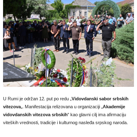
U Rumi je održan 12. put po redu „
Vidovdanski sabor srbskih
vitezova
„. Manifestacija relizovana u organizaciji „
Akademije
vidovdanskih vitezova srbskih
“ kao glavni cilj ima afirmaciju
viteških vrednosti, tradicije i kulturnog nasleđa srpskog naroda.