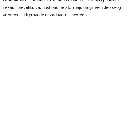
nekad i preveliku važnost onome što imaju drugi, veći deo svog
vremena ljudi provode nezadovoljni i nesrećni.