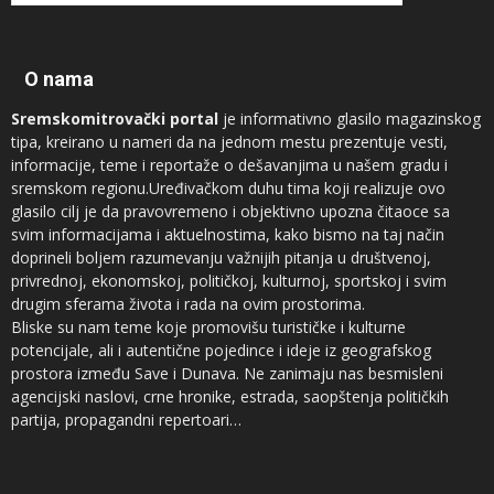
O nama
Sremskomitrovački portal
je informativno glasilo magazinskog
tipa, kreirano u nameri da na jednom mestu prezentuje vesti,
informacije, teme i reportaže o dešavanjima u našem gradu i
sremskom regionu.Uređivačkom duhu tima koji realizuje ovo
glasilo cilj je da pravovremeno i objektivno upozna čitaoce sa
svim informacijama i aktuelnostima, kako bismo na taj način
doprineli boljem razumevanju važnijih pitanja u društvenoj,
privrednoj, ekonomskoj, političkoj, kulturnoj, sportskoj i svim
drugim sferama života i rada na ovim prostorima.
Bliske su nam teme koje promovišu turističke i kulturne
potencijale, ali i autentične pojedince i ideje iz geografskog
prostora između Save i Dunava. Ne zanimaju nas besmisleni
agencijski naslovi, crne hronike, estrada, saopštenja političkih
partija, propagandni repertoari…
Novinari koji sarađuju sa
Sremskomitrovačkim portalom
sam su
vrh regionalnog sremskog novinarstva, ali ne prezamo ni od