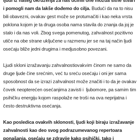
ljudi iz našeg okruženja za nas učinili one možda sitne stvari
i pomogli nam da lakše dođemo do cilja.
Budući da na to nisu
bili obavezni, ovakav gest može se protumačiti i kao neka vrsta
poklona kojom je ta druga osoba nama stavila do znanja da joj je
stalo i da nas voli. Zbog svega pomenutog, zahvalnost pozitivno
utiče na obe strane uključene u razmenu jer se na taj način ljudi
osećaju bliže jedni drugima i medjusobno povezani.
Ljudi skloni izražavanju zahvalnostiovakvim činom ne samo da
druge ljude čine srećnim, već tu sreću osećaju i oni jer sama
sposobnost da se izrazi zahvalnost može značiti i to da je ovakav
čovek neopterećen osećanjima zavisti i ljubomore, pa samim tim
psihičku energiju kojom raspolaže ne troši na ova neprijatna i
često destruktivna osećanja.
Kao posledica ovakvih sklonosti, ljudi koji biraju izražavanje
zahvalnosti kao deo svog podrazumevanog repertoara
ponašanja, osećaju se zdravije kako psihički, tako i