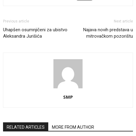
Previous article
Next article
Uhapšen osumnjičeni za ubistvo
Najava novih predstava u
Aleksandra Jurišića
mitrovačkom pozorištu
SMP
RELATED ARTICLES
MORE FROM AUTHOR