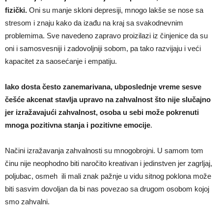
fizički.
Oni su manje skloni depresiji, mnogo lakše se nose sa
stresom i znaju kako da izađu na kraj sa svakodnevnim
problemima. Sve navedeno zapravo proizilazi iz činjenice da su
oni i samosvesniji i zadovoljniji sobom, pa tako razvijaju i veći
kapacitet za saosećanje i empatiju.
Iako dosta često zanemarivana, ubposlednje vreme sesve
češće akcenat stavlja upravo na zahvalnost što nije slučajno
jer izražavajući zahvalnost, osoba u sebi može pokrenuti
mnoga pozitivna stanja i pozitivne emocije
.
Načini izražavanja zahvalnosti su mnogobrojni. U samom tom
činu nije neophodno biti naročito kreativan i jedinstven jer zagrljaj,
poljubac, osmeh ili mali znak pažnje u vidu sitnog poklona može
biti sasvim dovoljan da bi nas povezao sa drugom osobom kojoj
smo zahvalni.