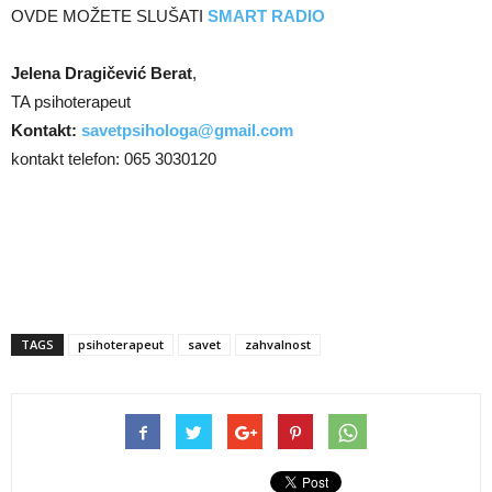
OVDE MOŽETE SLUŠATI
SMART RADIO
Jelena Dragičević Berat
,
TA psihoterapeut
Kontakt:
savetpsihologa@gmail.com
kontakt telefon: 065 3030120
TAGS
psihoterapeut
savet
zahvalnost