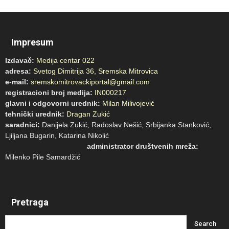
Impresum
Izdavač:
Medija centar 022
adresa:
Svetog Dimitrija 36, Sremska Mitrovica
e-mail:
sremskomitrovackiportal@gmail.com
registracioni broj medija:
IN000217
glavni i odgovorni urednik:
Milan Milivojević
tehnički urednik:
Dragan Zukić
saradnici:
Danijela Zukić, Radoslav Nešić, Srbijanka Stanković,
Ljiljana Bugarin, Katarina Nikolić
administrator društvenih mreža:
Milenko Pile Samardžić
Pretraga