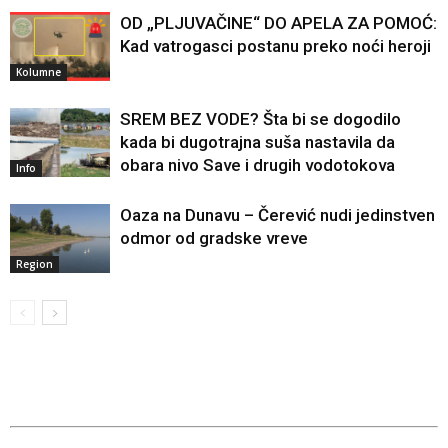
OD „PLJUVAČINE“ DO APELA ZA POMOĆ:
Kad vatrogasci postanu preko noći heroji
Kolumne
SREM BEZ VODE? Šta bi se dogodilo
kada bi dugotrajna suša nastavila da
obara nivo Save i drugih vodotokova
Info
Oaza na Dunavu – Čerević nudi jedinstven
odmor od gradske vreve
Region