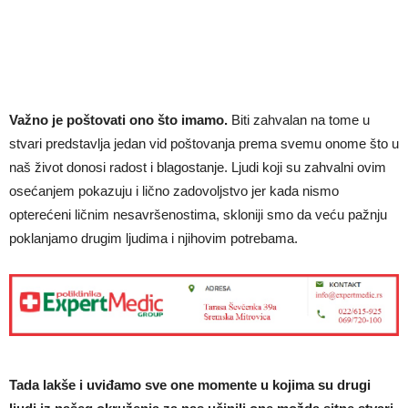
Važno je poštovati ono što imamo.
Biti zahvalan na tome u
stvari predstavlja jedan vid poštovanja prema svemu onome što u
naš život donosi radost i blagostanje. Ljudi koji su zahvalni ovim
osećanjem pokazuju i lično zadovoljstvo jer kada nismo
opterećeni ličnim nesavršenostima, skloniji smo da veću pažnju
poklanjamo drugim ljudima i njihovim potrebama.
Tada lakše i uviđamo sve one momente u kojima su drugi