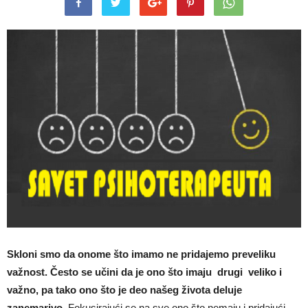
Skloni smo da onome što imamo ne pridajemo preveliku
važnost. Često se učini da je ono što imaju drugi veliko i
važno, pa tako ono što je deo našeg života deluje
zanemarivo.
Fokusirajući se na sve ono što nemaju i pridajući