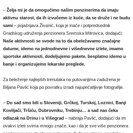
–
Želja mi je da omogućimo našim penzinerima da imaju
aktivnu starost, da ih izvučemo iz kuće, da se druže i ne budu
sami
– pojašnjava Živanić, koja je inače i potpredsednik
Gradskog udruženja penzionera Sremska Mitrovica, dodajući:
Naše aktivnosti se svode na to da obeležavamo značajne
datume, idemo na jednodnevne i višednevne izlete, imamo
sportske aktivnosti, dodeljujemo pakete, besplatno idemo u
banje i organizujemo lekarske preglede.
Za beleženje najlepših trenutaka na putovanjima zadužena je
Biljana Pavlić koja po povratku izradi najupečatljivije fotografije.
–
Do sad smo bili u Sloveniji, Grčkoj, Turskoj, Loznici, Banji
Koviljači, Tršiću, Dubrovniku, Trebinju… a sad nas čeka
odlazak na Drinu i u Višegrad
– nabraja Pavlić, dodajući da im
ovakvi izleti svima mnogo znače, kao i da je sve više penzionera