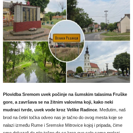
Plovidba Sremom uvek počinje na šumskim talasima Fruške
gore, a završava se na žitnim valovima koji, kako neki
mudraci tvrde, uvek vode kroz Velike Radince
. Međutim, naš
brod na četiri točka odveo nas je tačno do ovog mesta koje se
nalazi između Rume i Sremske Mitrovice kojoj i pripada, čime
smo dokazali da nije tačno da se kroz ovo selo samo prolazi.