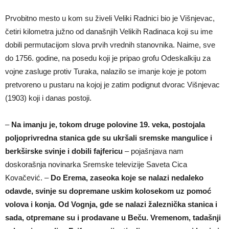
Prvobitno mesto u kom su živeli Veliki Radnici bio je Višnjevac,
četiri kilometra južno od današnjih Velikih Radinaca koji su ime
dobili permutacijom slova prvih vrednih stanovnika. Naime, sve
do 1756. godine, na posedu koji je pripao grofu Odeskalkiju za
vojne zasluge protiv Turaka, nalazilo se imanje koje je potom
pretvoreno u pustaru na kojoj je zatim podignut dvorac Višnjevac
(1903) koji i danas postoji.
–
Na imanju je, tokom druge polovine 19. veka, postojala
poljoprivredna stanica gde su ukršali sremske mangulice i
berkširske svinje i dobili fajfericu
– pojašnjava nam
doskorašnja novinarka Sremske televizije Saveta Cica
Kovačević. –
Do Erema, zaseoka koje se nalazi nedaleko
odavde, svinje su dopremane uskim kolosekom uz pomoć
volova i konja. Od Vognja, gde se nalazi žaleznička stanica i
sada, otpremane su i prodavane u Beču. Vremenom, tadašnji