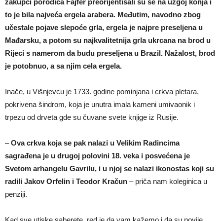
zakupci porodica Fajfer preorijentisali su se na uzgoj konja i
to je bila najveća ergela arabera. Međutim, navodno zbog
učestale pojave slepoće grla, ergela je najpre preseljena u
Mađarsku, a potom su najkvalitetnija grla ukrcana na brod u
Rijeci s namerom da budu preseljena u Brazil. Nažalost, brod
je potobnuo, a sa njim cela ergela.
Inače, u Višnjevcu je 1733. godine pominjana i crkva pletara,
pokrivena šindrom, koja je unutra imala kameni umivaonik i
trpezu od drveta gde su čuvane svete knjige iz Rusije.
–
Ova crkva koja se pak nalazi u Velikim Radincima
sagrađena je u drugoj polovini 18. veka i posvećena je
Svetom arhangelu Gavrilu, i u njoj se nalazi ikonostas koji su
radili Jakov Orfelin i Teodor Kračun
– priča nam koleginica u
penziji.
Kad sve utiske saberete, red je da vam kažemo i da su novije