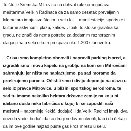
To što je Sremska Mitrovica na dohvat ruke omogućava
meštanima Velikih Radinaca da za samo desetak prevaljenih
kilometara imaju sve što im u selu fali – manifestacije, sportske i
kulturne aktivnosti, plažu, kafiće… Ipak, to što se gravitira ka
gradu, ne znači da nema potrebe za dodatnim raznoraznim
ulaganjima u selu u kom prespava oko 1.200 stanovnika.
–
Crkvu smo kompletno obnovili i napravili parking ispred, a
izgradili smo i novu kapelu na groblju na kom se i Mitrovčani
sahranjuju jer ništa ne naplaćujemo, pa sad moramo da
proširujemo parcelu. Očistili smo i divlju deponiju na ulazu u
selo iz pravca Mitrovice, u blizini sportskog aerodroma, te
sad tu imamo nekoliko hektara državne zemlje na koju bi
idelano došla neka fabričica u kojoj bi se zaposlili naši
meštani
– napominje Kekić, dodajući i da Veliki Radinci imaju dva
dovoda vode, budući da su drugi nedavno otvorili, kao i da čekaju
da im ove godine najzad puste gas kroz mrežu u selu.