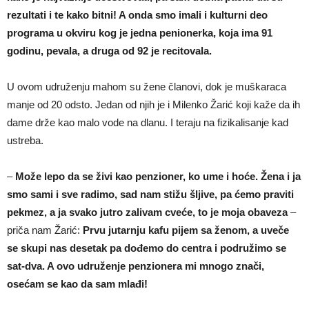
rezultati i te kako bitni! A onda smo imali i kulturni deo
programa u okviru kog je jedna penionerka, koja ima 91
godinu, pevala, a druga od 92 je recitovala.
U ovom udruženju mahom su žene članovi, dok je muškaraca
manje od 20 odsto. Jedan od njih je i Milenko Žarić koji kaže da ih
dame drže kao malo vode na dlanu. I teraju na fizikalisanje kad
ustreba.
–
Može lepo da se živi kao penzioner, ko ume i hoće. Žena i ja
smo sami i sve radimo, sad nam stižu šljive, pa ćemo praviti
pekmez, a ja svako jutro zalivam cveće, to je moja obaveza
–
priča nam Žarić:
Prvu jutarnju kafu pijem sa ženom, a uveče
se skupi nas desetak pa dođemo do centra i podružimo se
sat-dva. A ovo udruženje penzionera mi mnogo znači,
osećam se kao da sam mlađi!