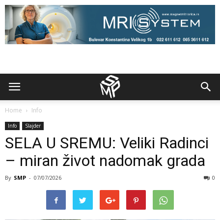
Home
Info
Info
Slajder
SELA U SREMU: Veliki Radinci
– miran život nadomak grada
By
SMP
-
07/07/2026
0