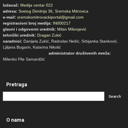
Izdavač:
Medija centar 022
adresa:
Svetog Dimitrija 36, Sremska Mitrovica
e-mail:
sremskomitrovackiportal@gmail.com
registracioni broj medija:
IN000217
glavni i odgovorni urednik:
Milan Milivojević
tehnički urednik:
Dragan Zukić
saradnici:
Danijela Zukić, Radoslav Nešić, Srbijanka Stanković,
Ljiljana Bugarin, Katarina Nikolić
administrator društvenih mreža:
Milenko Pile Samardžić
Pretraga
O nama