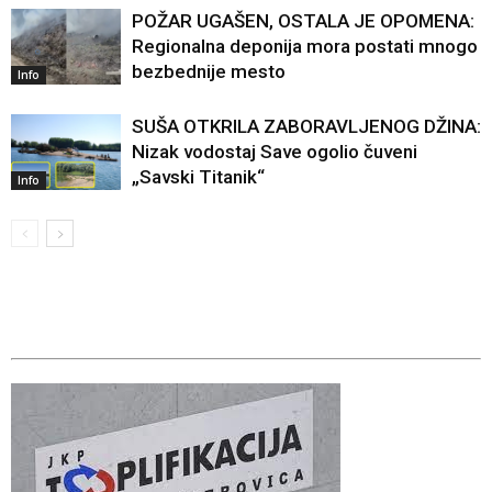
POŽAR UGAŠEN, OSTALA JE OPOMENA:
Regionalna deponija mora postati mnogo
bezbednije mesto
Info
SUŠA OTKRILA ZABORAVLJENOG DŽINA:
Nizak vodostaj Save ogolio čuveni
„Savski Titanik“
Info