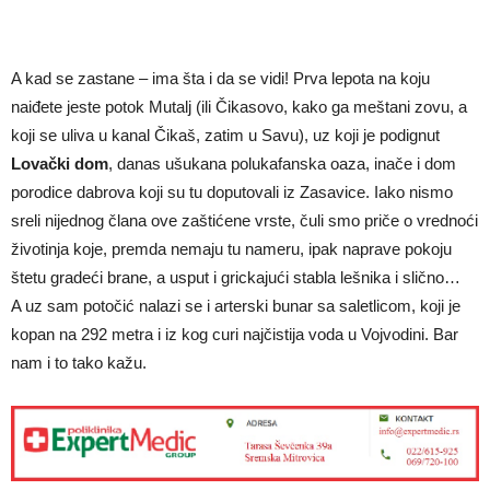
A kad se zastane – ima šta i da se vidi! Prva lepota na koju
naiđete jeste potok Mutalj (ili Čikasovo, kako ga meštani zovu, a
koji se uliva u kanal Čikaš, zatim u Savu), uz koji je podignut
Lovački dom
, danas ušukana polukafanska oaza, inače i dom
porodice dabrova koji su tu doputovali iz Zasavice. Iako nismo
sreli nijednog člana ove zaštićene vrste, čuli smo priče o vrednoći
životinja koje, premda nemaju tu nameru, ipak naprave pokoju
štetu gradeći brane, a usput i grickajući stabla lešnika i slično…
A uz sam potočić nalazi se i arterski bunar sa saletlicom, koji je
kopan na 292 metra i iz kog curi najčistija voda u Vojvodini. Bar
nam i to tako kažu.