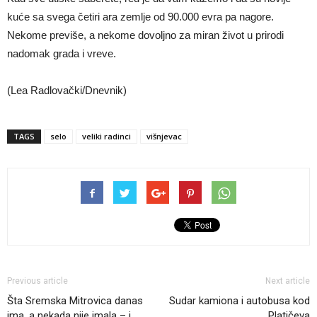
kuće sa svega četiri ara zemlje od 90.000 evra pa nagore.
Nekome previše, a nekome dovoljno za miran život u prirodi
nadomak grada i vreve.
(Lea Radlovački/Dnevnik)
TAGS
selo
veliki radinci
višnjevac
Previous article
Next article
Šta Sremska Mitrovica danas
Sudar kamiona i autobusa kod
ima, a nekada nije imala – i
Platičeva