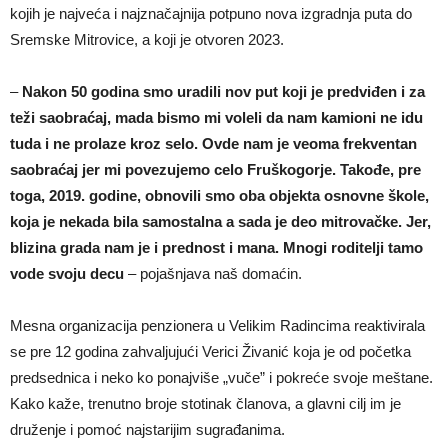
kojih je najveća i najznačajnija potpuno nova izgradnja puta do
Sremske Mitrovice, a koji je otvoren 2023.
–
Nakon 50 godina smo uradili nov put koji je predviđen i za
teži saobraćaj, mada bismo mi voleli da nam kamioni ne idu
tuda i ne prolaze kroz selo. Ovde nam je veoma frekventan
saobraćaj jer mi povezujemo celo Fruškogorje. Takođe, pre
toga, 2019. godine, obnovili smo oba objekta osnovne škole,
koja je nekada bila samostalna a sada je deo mitrovačke. Jer,
blizina grada nam je i prednost i mana. Mnogi roditelji tamo
vode svoju decu
– pojašnjava naš domaćin.
Mesna organizacija penzionera u Velikim Radincima reaktivirala
se pre 12 godina zahvaljujući Verici Živanić koja je od početka
predsednica i neko ko ponajviše „vuče” i pokreće svoje meštane.
Kako kaže, trenutno broje stotinak članova, a glavni cilj im je
druženje i pomoć najstarijim sugrađanima.