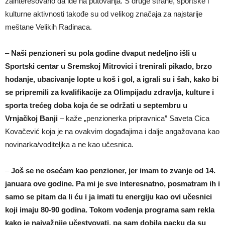
zainteresovano da ide na putovanja. S druge strane, sportske i
kulturne aktivnosti takođe su od velikog značaja za najstarije
meštane Velikih Radinaca.
–
Naši penzioneri su pola godine dvaput nedeljno išli u
Sportski centar u Sremskoj Mitrovici i trenirali pikado, brzo
hodanje, ubacivanje lopte u koš i gol, a igrali su i šah, kako bi
se pripremili za kvalifikacije za Olimpijadu zdravlja, kulture i
sporta trećeg doba koja će se održati u septembru u
Vrnjačkoj Banji
– kaže „penzionerka pripravnica” Saveta Cica
Kovačević koja je na ovakvim događajima i dalje angažovana kao
novinarka/voditeljka a ne kao učesnica.
–
Još se ne osećam kao penzioner, jer imam to zvanje od 14.
januara ove godine. Pa mi je sve interesnatno, posmatram ih i
samo se pitam da li ću i ja imati tu energiju kao ovi učesnici
koji imaju 80-90 godina. Tokom vođenja programa sam rekla
kako je najvažnije učestvovati, pa sam dobila packu da su