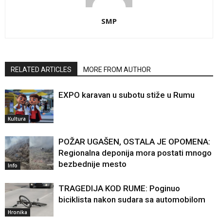
SMP
RELATED ARTICLES
MORE FROM AUTHOR
EXPO karavan u subotu stiže u Rumu
Kultura
POŽAR UGAŠEN, OSTALA JE OPOMENA:
Regionalna deponija mora postati mnogo
bezbednije mesto
Info
TRAGEDIJA KOD RUME: Poginuo
biciklista nakon sudara sa automobilom
Hronika