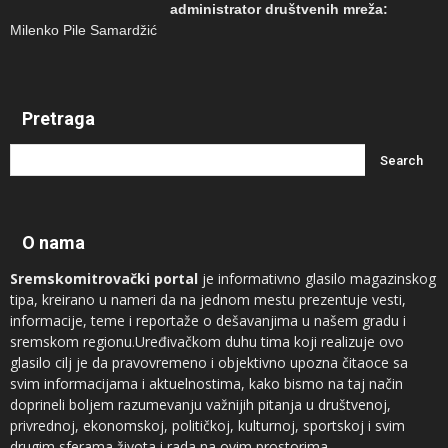
administrator društvenih mreža:
Milenko Pile Samardžić
Pretraga
O nama
Sremskomitrovački portal
je informativno glasilo magazinskog
tipa, kreirano u nameri da na jednom mestu prezentuje vesti,
informacije, teme i reportaže o dešavanjima u našem gradu i
sremskom regionu.Uređivačkom duhu tima koji realizuje ovo
glasilo cilj je da pravovremeno i objektivno upozna čitaoce sa
svim informacijama i aktuelnostima, kako bismo na taj način
doprineli boljem razumevanju važnijih pitanja u društvenoj,
privrednoj, ekonomskoj, političkoj, kulturnoj, sportskoj i svim
drugim sferama života i rada na ovim prostorima.