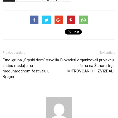
Previous article
Next article
Etno-grupa „Srpski dom“ osvojila
Blokaderi organizovali projekciju
zlatnu medalju na
filma na Žitnom trgu:
međunarodnom festivalu u
MITROVČANI IH IZVIŽDALI!
Bijeljini