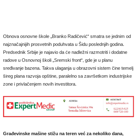
Obnova osnovne škole „Branko Radičević“ smatra se jednim od
najznačajnijih prosvetnih poduhvata u Šidu poslednjih godina.
Predsednik Srbije je najavio da će nadležni razmotriti i dodatne
radove u Osnovnoj školi „Sremski front“, gde je u planu
sređivanje bazena. Takva ulaganja u obrazovni sistem čine temelj
šireg plana razvoja opštine, paralelno sa završetkom industrijske
zone i privlačenjem novih investitora.
Građevinske mašine stižu na teren već za nekoliko dana,