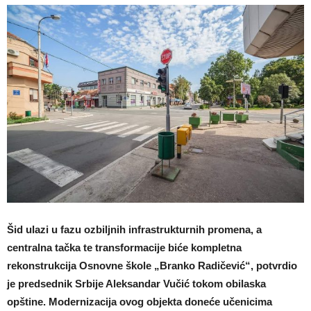
Šid ulazi u fazu ozbiljnih infrastrukturnih promena, a
centralna tačka te transformacije biće kompletna
rekonstrukcija Osnovne škole „Branko Radičević“, potvrdio
je predsednik Srbije Aleksandar Vučić tokom obilaska
opštine. Modernizacija ovog objekta doneće učenicima