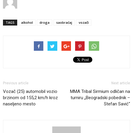
TAGS
alkohol
droga
saobraćaj
vozači
Previous article
Next article
Vozač (25) automobil vozio
MMA Tribal Sirmium odličan na
brzinom od 155,2 km/h kroz
turniru „Beogradski pobednik –
naseljeno mesto
Stefan Savić“