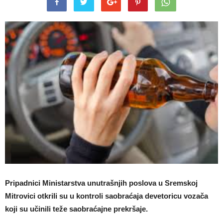
Pripadnici Ministarstva unutrašnjih poslova u Sremskoj
Mitrovici otkrili su u kontroli saobraćaja devetoricu vozača
koji su učinili teže saobraćajne prekršaje.