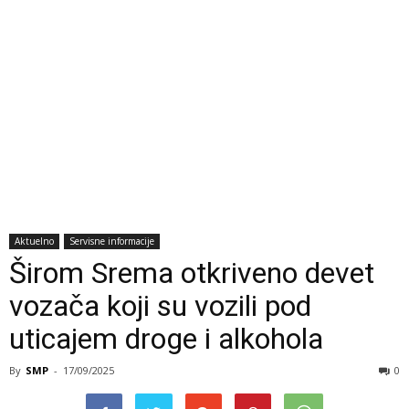
Aktuelno
Servisne informacije
Širom Srema otkriveno devet
vozača koji su vozili pod
uticajem droge i alkohola
By
SMP
-
17/09/2025
0