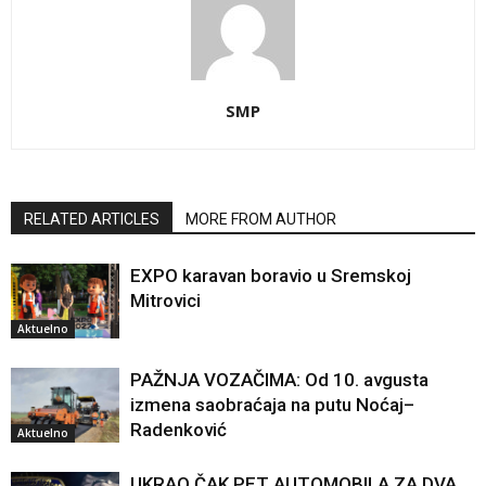
SMP
RELATED ARTICLES
MORE FROM AUTHOR
EXPO karavan boravio u Sremskoj
Mitrovici
Aktuelno
PAŽNJA VOZAČIMA: Od 10. avgusta
izmena saobraćaja na putu Noćaj–
Radenković
Aktuelno
UKRAO ČAK PET AUTOMOBILA ZA DVA