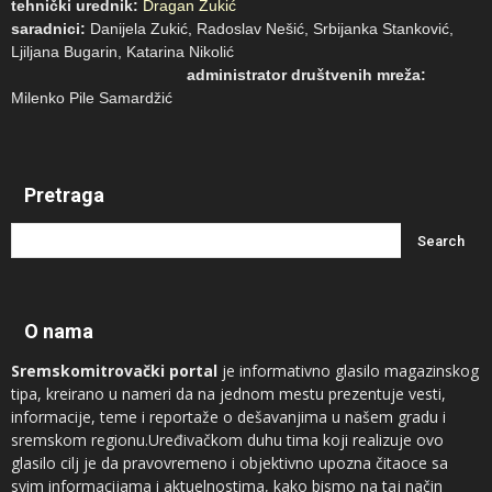
tehnički urednik:
Dragan Zukić
saradnici:
Danijela Zukić, Radoslav Nešić, Srbijanka Stanković,
Ljiljana Bugarin, Katarina Nikolić
administrator društvenih mreža:
Milenko Pile Samardžić
Pretraga
O nama
Sremskomitrovački portal
je informativno glasilo magazinskog
tipa, kreirano u nameri da na jednom mestu prezentuje vesti,
informacije, teme i reportaže o dešavanjima u našem gradu i
sremskom regionu.Uređivačkom duhu tima koji realizuje ovo
glasilo cilj je da pravovremeno i objektivno upozna čitaoce sa
svim informacijama i aktuelnostima, kako bismo na taj način