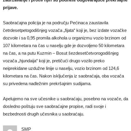
prijave.
Saobraćajna policija je na području Pećinaca zaustavila
četrdesetpetogodišnjeg vozača „fijata“ koji je, bez izdate vozačke
dozvole i sa 0,95 promila alkohola u organizmu vozio brzinom od
107 kilometara na čas u naselju gde je dozvoljeno 50 kilometara
na čas, a na putu Kuzmin – Bosut šezdesetčetvorogodišnjeg
vozača „hjundaija“ koji je, pretičući drugo vozilo preko
neiprekidane uzdužne linije u naselju, vozio brzinom od 124,6
kilometara na čas. Nakon isključenja iz saobraćaja, oba vozača
su privedena nadležnim prekršajnim sudijama.
Apelujemo na sve učesnike u saobraćaju, posebno na vozače, da
dosledno poštuju sve saobraćajne propise, radi svoje i
bezbednosti drugih učesnika u saobraćaju.
SMP