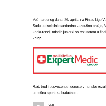
Već narednog dana, 26. aprila, na Finalu Lige 
Sadu u disciplini standardno vazdušno oružje, Va
konkurenciji mlađih juniorki sa rezultatom u fina
kruga.
Rad, trud i posvećenost donose vrhunske rezult
uspešna sportska budućnost.
SMP