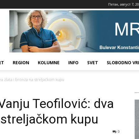
Петак, август 7, 2
RT
REGION
KOLUMNE
INFO
SVET
SLOBODNO VR
dva zlata i bronza na streljačkom kupu
Vanju Teofilović: dva
a streljačkom kupu
0