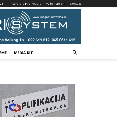
026
Servisne informacije
Važni telefoni
Kontakt
EME
MEDIA KIT