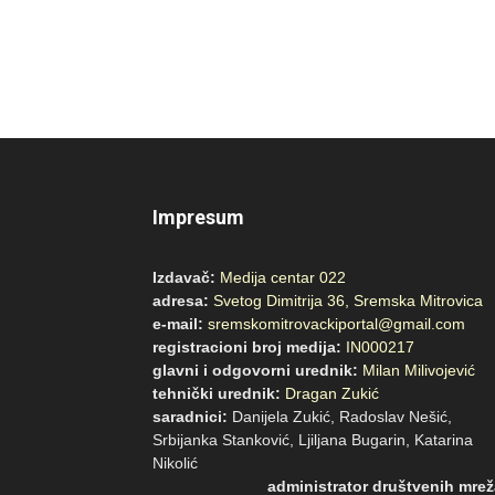
Impresum
Izdavač:
Medija centar 022
adresa:
Svetog Dimitrija 36, Sremska Mitrovica
e-mail:
sremskomitrovackiportal@gmail.com
registracioni broj medija:
IN000217
glavni i odgovorni urednik:
Milan Milivojević
tehnički urednik:
Dragan Zukić
saradnici:
Danijela Zukić, Radoslav Nešić,
Srbijanka Stanković, Ljiljana Bugarin, Katarina
Nikoli
administrator društvenih mrež