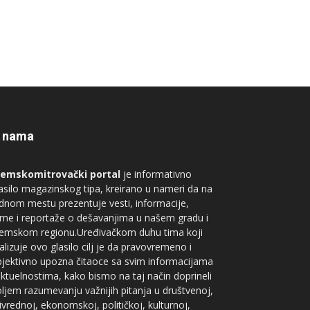
 nama
remskomitrovački portal
je informativno
asilo magazinskog tipa, kreirano u nameri da na
dnom mestu prezentuje vesti, informacije,
me i reportaže o dešavanjima u našem gradu i
remskom regionu.Uređivačkom duhu tima koji
alizuje ovo glasilo cilj je da pravovremeno i
jektivno upozna čitaoce sa svim informacijama
aktuelnostima, kako bismo na taj način doprineli
ljem razumevanju važnijih pitanja u društvenoj,
ivrednoj, ekonomskoj, političkoj, kulturnoj,