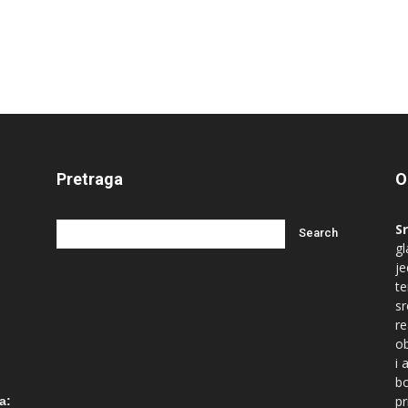
Pretraga
O
S
gl
je
te
s
re
ob
i 
bo
ć
pr
a: