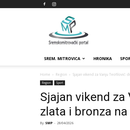
Sremskomitrovački
portal
SREM. MITROVICA
HRONIKA
SPO
Home
Region
Sjajan vikend za Vanju Teofilović: 
Region
Sport
Sjajan vikend za 
zlata i bronza n
By
SMP
-
28/04/2026