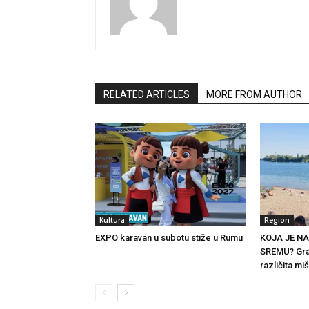
RELATED ARTICLES
MORE FROM AUTHOR
Kultura
Region
EXPO karavan u subotu stiže u Rumu
KOJA JE N
SREMU? Gra
različita miš