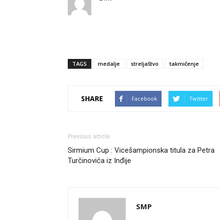
TAGS
medalje
streljaštvo
takmičenje
SHARE
Facebook
Twitter
Previous article
Sirmium Cup : Vicešampionska titula za Petra
Turčinovića iz Inđije
SMP