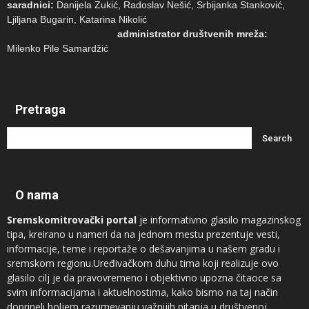
saradnici:
Danijela Zukić, Radoslav Nešić, Srbijanka Stanković,
Ljiljana Bugarin, Katarina Nikolić
administrator društvenih mreža:
Milenko Pile Samardžić
Pretraga
O nama
Sremskomitrovački portal
je informativno glasilo magazinskog
tipa, kreirano u nameri da na jednom mestu prezentuje vesti,
informacije, teme i reportaže o dešavanjima u našem gradu i
sremskom regionu.Uređivačkom duhu tima koji realizuje ovo
glasilo cilj je da pravovremeno i objektivno upozna čitaoce sa
svim informacijama i aktuelnostima, kako bismo na taj način
doprineli boljem razumevanju važnijih pitanja u društvenoj,