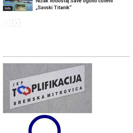
Nizak vodostaj Save ogolio čuveni
„Savski Titanik“
Info