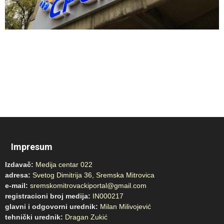
Impresum
Izdavač:
Medija centar 022
adresa:
Svetog Dimitrija 36, Sremska Mitrovica
e-mail:
sremskomitrovackiportal@gmail.com
registracioni broj medija:
IN000217
glavni i odgovorni urednik:
Milan Milivojević
tehnički urednik:
Dragan Zukić