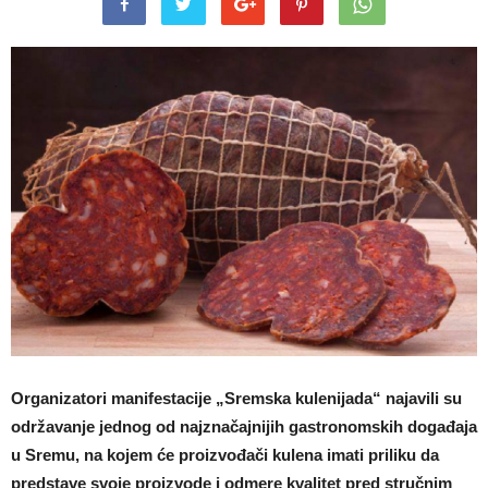
Organizatori manifestacije „Sremska kulenijada“ najavili su
održavanje jednog od najznačajnijih gastronomskih događaja
u Sremu, na kojem će proizvođači kulena imati priliku da
predstave svoje proizvode i odmere kvalitet pred stručnim