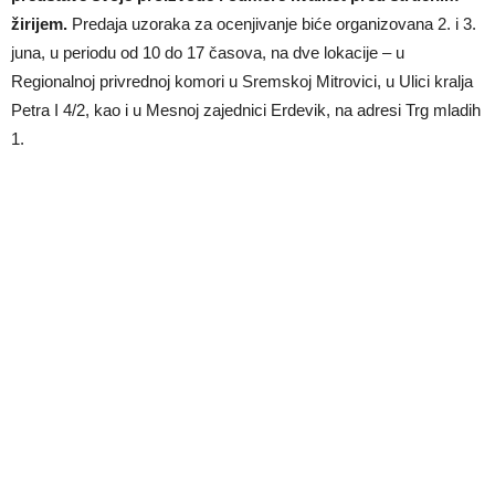
žirijem.
Predaja uzoraka za ocenjivanje biće organizovana 2. i 3.
juna, u periodu od 10 do 17 časova, na dve lokacije – u
Regionalnoj privrednoj komori u Sremskoj Mitrovici, u Ulici kralja
Petra I 4/2, kao i u Mesnoj zajednici Erdevik, na adresi Trg mladih
1.