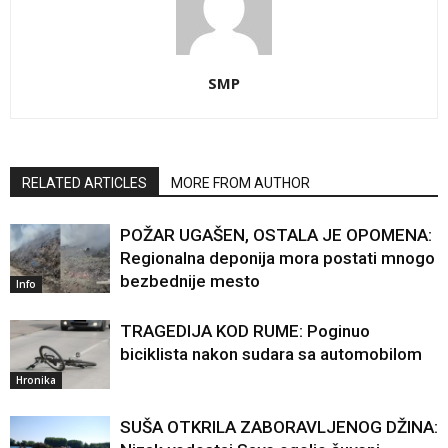
SMP
RELATED ARTICLES
MORE FROM AUTHOR
POŽAR UGAŠEN, OSTALA JE OPOMENA:
Regionalna deponija mora postati mnogo
bezbednije mesto
Info
TRAGEDIJA KOD RUME: Poginuo
biciklista nakon sudara sa automobilom
Hronika
SUŠA OTKRILA ZABORAVLJENOG DŽINA: