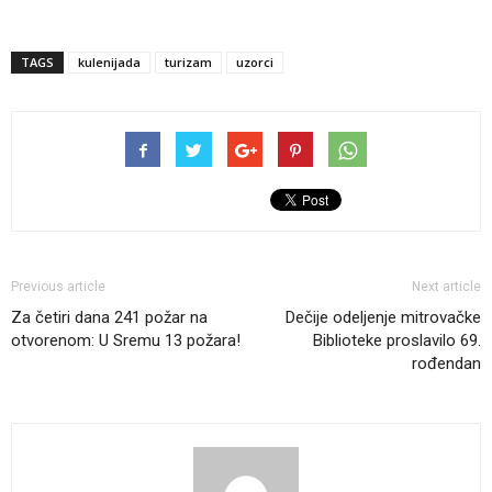
TAGS
kulenijada
turizam
uzorci
Previous article
Next article
Za četiri dana 241 požar na
Dečije odeljenje mitrovačke
otvorenom: U Sremu 13 požara!
Biblioteke proslavilo 69.
rođendan