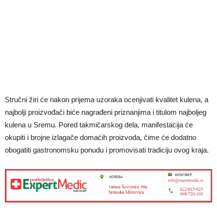
Stručni žiri će nakon prijema uzoraka ocenjivati kvalitet kulena, a
najbolji proizvođači biće nagrađeni priznanjima i titulom najboljeg
kulena u Sremu. Pored takmičarskog dela, manifestacija će
okupiti i brojne izlagače domaćih proizvoda, čime će dodatno
obogatiti gastronomsku ponudu i promovisati tradiciju ovog kraja.