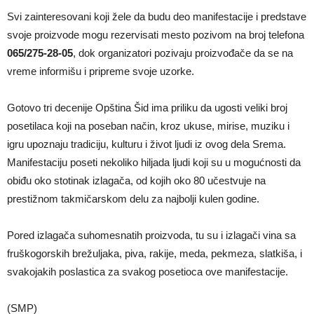
Svi zainteresovani koji žele da budu deo manifestacije i predstave
svoje proizvode mogu rezervisati mesto pozivom na broj telefona
065/275-28-05
, dok organizatori pozivaju proizvođače da se na
vreme informišu i pripreme svoje uzorke.
Gotovo tri decenije Opština Šid ima priliku da ugosti veliki broj
posetilaca koji na poseban način, kroz ukuse, mirise, muziku i
igru upoznaju tradiciju, kulturu i život ljudi iz ovog dela Srema.
Manifestaciju poseti nekoliko hiljada ljudi koji su u mogućnosti da
obiđu oko stotinak izlagača, od kojih oko 80 učestvuje na
prestižnom takmičarskom delu za najbolji kulen godine.
Pored izlagača suhomesnatih proizvoda, tu su i izlagači vina sa
fruškogorskih brežuljaka, piva, rakije, meda, pekmeza, slatkiša, i
svakojakih poslastica za svakog posetioca ove manifestacije.
(SMP)