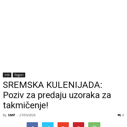
Info
Region
SREMSKA KULENIJADA:
Poziv za predaju uzoraka za
takmičenje!
By
SMP
-
27/05/2026
0