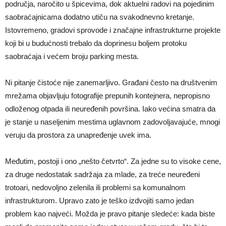
područja, naročito u špicevima, dok aktuelni radovi na pojedinim
saobraćajnicama dodatno utiču na svakodnevno kretanje.
Istovremeno, gradovi sprovode i značajne infrastrukturne projekte
koji bi u budućnosti trebalo da doprinesu boljem protoku
saobraćaja i većem broju parking mesta.
Ni pitanje čistoće nije zanemarljivo. Građani često na društvenim
mrežama objavljuju fotografije prepunih kontejnera, nepropisno
odloženog otpada ili neuređenih površina. Iako većina smatra da
je stanje u naseljenim mestima uglavnom zadovoljavajuće, mnogi
veruju da prostora za unapređenje uvek ima.
Međutim, postoji i ono „nešto četvrto“. Za jedne su to visoke cene,
za druge nedostatak sadržaja za mlade, za treće neuređeni
trotoari, nedovoljno zelenila ili problemi sa komunalnom
infrastrukturom. Upravo zato je teško izdvojiti samo jedan
problem kao najveći. Možda je pravo pitanje sledeće: kada biste