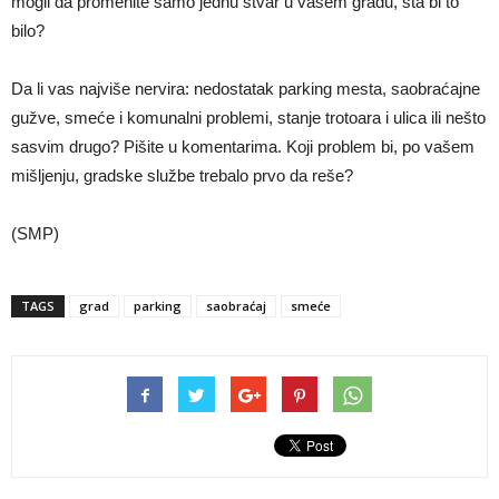
mogli da promenite samo jednu stvar u vašem gradu, šta bi to
bilo?
Da li vas najviše nervira: nedostatak parking mesta, saobraćajne
gužve, smeće i komunalni problemi, stanje trotoara i ulica ili nešto
sasvim drugo? Pišite u komentarima. Koji problem bi, po vašem
mišljenju, gradske službe trebalo prvo da reše?
(SMP)
TAGS
grad
parking
saobraćaj
smeće