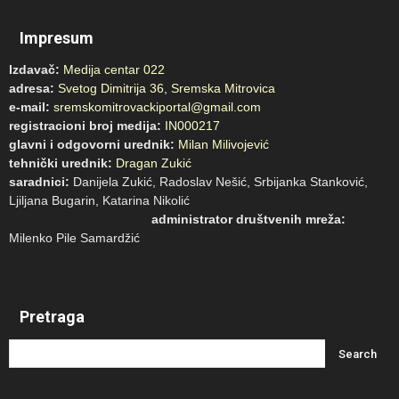
Impresum
Izdavač:
Medija centar 022
adresa:
Svetog Dimitrija 36, Sremska Mitrovica
e-mail:
sremskomitrovackiportal@gmail.com
registracioni broj medija:
IN000217
glavni i odgovorni urednik:
Milan Milivojević
tehnički urednik:
Dragan Zukić
saradnici:
Danijela Zukić, Radoslav Nešić, Srbijanka Stanković,
Ljiljana Bugarin, Katarina Nikolić
administrator društvenih mreža:
Milenko Pile Samardžić
Pretraga