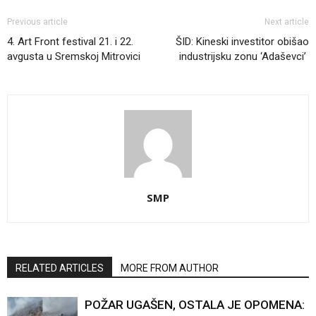
Previous article
Next article
4. Art Front festival 21. i 22.
ŠID: Kineski investitor obišao
avgusta u Sremskoj Mitrovici
industrijsku zonu ‘Adaševci’
SMP
RELATED ARTICLES
MORE FROM AUTHOR
POŽAR UGAŠEN, OSTALA JE OPOMENA: