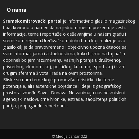
O nama
Sremskomitrovački portal
je informativno glasilo magazinskog
tipa, kreirano u nameri da na jednom mestu prezentuje vesti,
informacije, teme i reportaže o dešavanjima u našem gradu i
sremskom regionu.Uređivačkom duhu tima koji realizuje ovo
glasilo cilj je da pravovremeno i objektivno upozna čitaoce sa
svim informacijama i aktuelnostima, kako bismo na taj način
doprineli boljem razumevanju važnijih pitanja u društvenoj,
privrednoj, ekonomskoj, političkoj, kulturnoj, sportskoj i svim
drugim sferama života i rada na ovim prostorima.
Bliske su nam teme koje promovišu turističke i kulturne
potencijale, ali i autentične pojedince i ideje iz geografskog
prostora između Save i Dunava. Ne zanimaju nas besmisleni
agencijski naslovi, crne hronike, estrada, saopštenja političkih
partija, propagandni repertoari…
Novinari koji sarađuju sa
Sremskomitrovačkim portalom
sam su
vrh regionalnog sremskog novinarstva, ali ne prezamo ni od
saradnje sa autorima iz drugih profesija, naročito kad su u pitanju
© Medija centar 022
teme koje su od značaja za čitaoce.