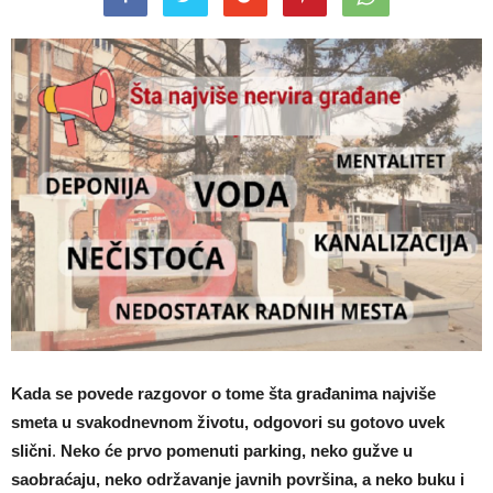
Kada se povede razgovor o tome šta građanima najviše
smeta u svakodnevnom životu, odgovori su gotovo uvek
slični
.
Neko će prvo pomenuti parking, neko gužve u
saobraćaju, neko održavanje javnih površina, a neko buku i