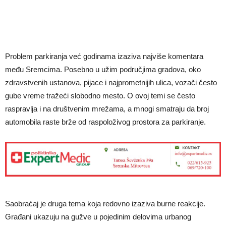
Problem parkiranja već godinama izaziva najviše komentara
među Sremcima. Posebno u užim područjima gradova, oko
zdravstvenih ustanova, pijace i najprometnijih ulica, vozači često
gube vreme tražeći slobodno mesto. O ovoj temi se često
raspravlja i na društvenim mrežama, a mnogi smatraju da broj
automobila raste brže od raspoloživog prostora za parkiranje.
Saobraćaj je druga tema koja redovno izaziva burne reakcije.
Građani ukazuju na gužve u pojedinim delovima urbanog