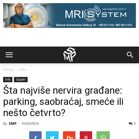
Home
Info
Info
Slajder
Šta najviše nervira građane:
parking, saobraćaj, smeće ili
nešto četvrto?
By
SMP
-
10/06/2026
0