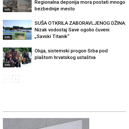
Regionalna deponija mora postati mnogo
bezbednije mesto
Info
SUŠA OTKRILA ZABORAVLJENOG DŽINA:
Nizak vodostaj Save ogolio čuveni
„Savski Titanik“
Info
Oluja, sistemski progon Srba pod
plaštom hrvatskog ustaštva
Info