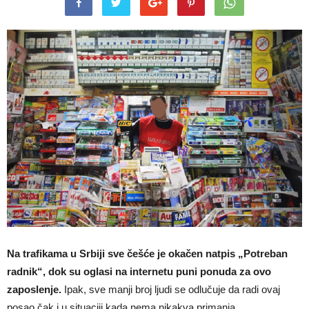
Na trafikama u Srbiji sve češće je okačen natpis „Potreban
radnik“, dok su oglasi na internetu puni ponuda za ovo
zaposlenje.
Ipak, sve manji broj ljudi se odlučuje da radi ovaj
posao čak i u situaciji kada nema nikakva primanja.