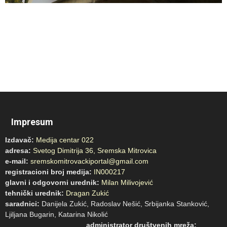
Impresum
Izdavač:
Medija centar 022
adresa:
Svetog Dimitrija 36, Sremska Mitrovica
e-mail:
sremskomitrovackiportal@gmail.com
registracioni broj medija:
IN000217
glavni i odgovorni urednik:
Milan Milivojević
tehnički urednik:
Dragan Zukić
saradnici:
Danijela Zukić, Radoslav Nešić, Srbijanka Stanković,
Ljiljana Bugarin, Katarina Nikolić
administrator društvenih mreža: