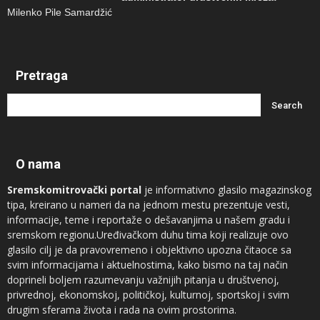
Milenko Pile Samardžić
Pretraga
O nama
Sremskomitrovački portal
je informativno glasilo magazinskog
tipa, kreirano u nameri da na jednom mestu prezentuje vesti,
informacije, teme i reportaže o dešavanjima u našem gradu i
sremskom regionu.Uređivačkom duhu tima koji realizuje ovo
glasilo cilj je da pravovremeno i objektivno upozna čitaoce sa
svim informacijama i aktuelnostima, kako bismo na taj način
doprineli boljem razumevanju važnijih pitanja u društvenoj,
privrednoj, ekonomskoj, političkoj, kulturnoj, sportskoj i svim
drugim sferama života i rada na ovim prostorima.