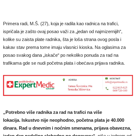
Primera radi, M.Š. (27), koja je radila kao radnica na trafici,
ispričala je zašto ovaj posao važi za „jedan od najmizernijih“,
kolike su zaista plate radnika, šta je loša strana ovog posla i
kakav stav prema tome imaju vlasnici kioska. Na oglasima za
posao svakog dana „iskače“ po nekoliko ponuda za rad na
trafikama gde se nudi početna plata i obećava prijava radnika.
„Potrebno više radnika za rad na trafici na više
lokacija. Iskustvo nije neophodno, početna plata je 40.000
dinara. Rad u dnevnim i noćnim smenama, prijava obavezna,
jedan dan nedeljno slobodno po dogovoru“,
piše u jednom od