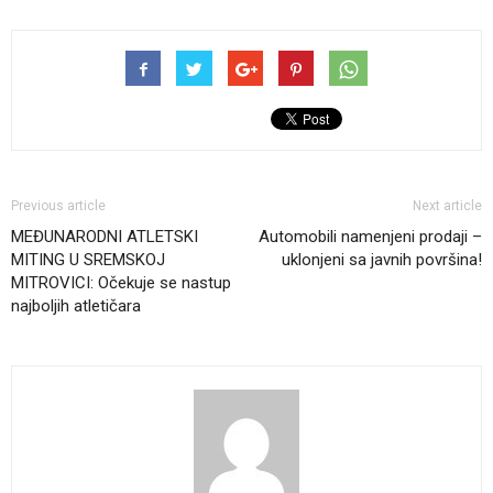
Previous article
Next article
MEĐUNARODNI ATLETSKI
Automobili namenjeni prodaji –
MITING U SREMSKOJ
uklonjeni sa javnih površina!
MITROVICI: Očekuje se nastup
najboljih atletičara