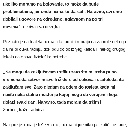
ukoliko moramo na bolovanje, to može da bude
problematično, jer onda nema ko da radi. Naravno, svi smo
dobijali ugovore na određeno, uglavnom na po tri
meseca“,
otkriva ova devojka.
Poznato je da toaleta nema i da radnici moraju da zamole nekoga
da im pričuva radnju, dok odu do obližnjeg kafića ili nekog drugog
lokala da obave fiziološke potrebe.
„Ne mogu da zaključavam trafiku zato što mi treba puno
vremena da zatvorim sve frižidere od sokova i sladoleda, da
zaključam sve. Zato gledam da odem do toaleta kada mi
naiđe naka stalna mušterija kojoj mogu da verujem i koja
dolazi svaki dan. Naravno, tada moram da trčim i
žurim“,
kaže radnica.
Najgore je kada je loše vreme, nema nigde nikoga i kafići ne rade,