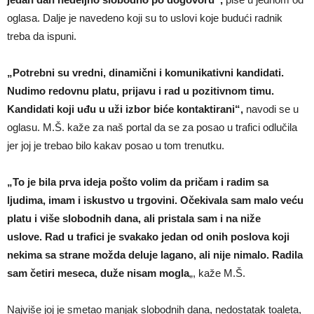
oglasa. Dalje je navedeno koji su to uslovi koje budući radnik
treba da ispuni.
„Potrebni su vredni, dinamični i komunikativni kandidati.
Nudimo redovnu platu, prijavu i rad u pozitivnom timu.
Kandidati koji uđu u uži izbor biće kontaktirani“,
navodi se u
oglasu. M.Š. kaže za naš portal da se za posao u trafici odlučila
jer joj je trebao bilo kakav posao u tom trenutku.
„To je bila prva ideja pošto volim da pričam i radim sa
ljudima, imam i iskustvo u trgovini. Očekivala sam malo veću
platu i više slobodnih dana, ali pristala sam i na niže
uslove. Rad u trafici je svakako jedan od onih poslova koji
nekima sa strane možda deluje lagano, ali nije nimalo. Radila
sam četiri meseca, duže nisam mogla
„, kaže M.Š.
Najviše joj je smetao manjak slobodnih dana, nedostatak toaleta,