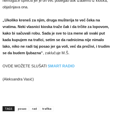
nemoguće sprečiti jer je on već pobegao dok izađemo iz kioska,
objašnjava ona.
„Ukoliko kreneš za njim, druga mušterija te već čeka na
vratima. Neki vlasnici kioska traže čak i da trčite za lopovom,
kako bi sačuvali robu. Sada je sve to iza mene ali svaki put
kada kupujem na trafici, setim se da radnicima nije nimalo
lako, niko ne radi taj posao jer ga voli, već da preživi, i trudim
se da budem ljubazna“
, zaklučuje M.Š.
OVDE MOŽETE SLUŠATI
SMART RADIO
(Aleksandra Vasić)
TAGS
posao
rad
trafika