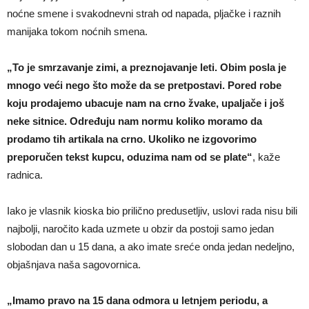
noćne smene i svakodnevni strah od napada, pljačke i raznih
manijaka tokom noćnih smena.
„To je smrzavanje zimi, a preznojavanje leti. Obim posla je
mnogo veći nego što može da se pretpostavi. Pored robe
koju prodajemo ubacuje nam na crno žvake, upaljače i još
neke sitnice. Određuju nam normu koliko moramo da
prodamo tih artikala na crno. Ukoliko ne izgovorimo
preporučen tekst kupcu, oduzima nam od se plate“
, kaže
radnica.
Iako je vlasnik kioska bio prilično predusetljiv, uslovi rada nisu bili
najbolji, naročito kada uzmete u obzir da postoji samo jedan
slobodan dan u 15 dana, a ako imate sreće onda jedan nedeljno,
objašnjava naša sagovornica.
„Imamo pravo na 15 dana odmora u letnjem periodu, a