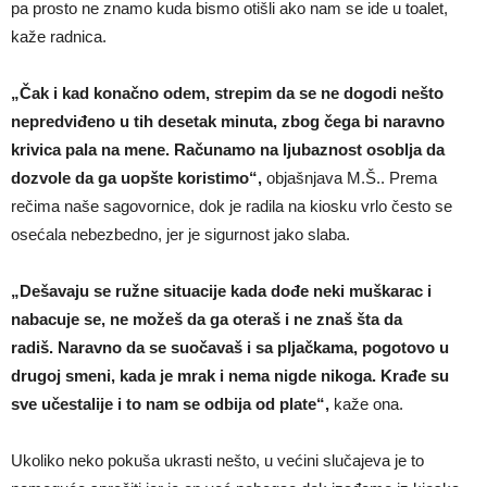
pa prosto ne znamo kuda bismo otišli ako nam se ide u toalet,
kaže radnica.
„Čak i kad konačno odem, strepim da se ne dogodi nešto
nepredviđeno u tih desetak minuta, zbog čega bi naravno
krivica pala na mene. Računamo na ljubaznost osoblja da
dozvole da ga uopšte koristimo“,
objašnjava M.Š.. Prema
rečima naše sagovornice, dok je radila na kiosku vrlo često se
osećala nebezbedno, jer je sigurnost jako slaba.
„Dešavaju se ružne situacije kada dođe neki muškarac i
nabacuje se, ne možeš da ga oteraš i ne znaš šta da
radiš. Naravno da se suočavaš i sa pljačkama, pogotovo u
drugoj smeni, kada je mrak i nema nigde nikoga. Krađe su
sve učestalije i to nam se odbija od plate“,
kaže ona.
Ukoliko neko pokuša ukrasti nešto, u većini slučajeva je to