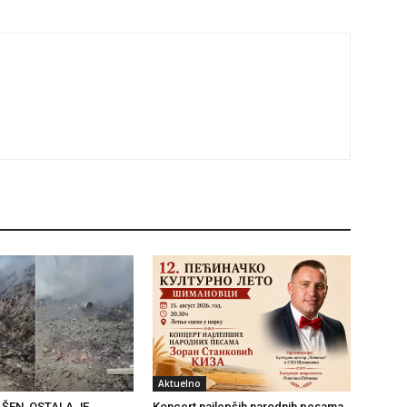
Aktuelno
ŠEN, OSTALA JE
Koncert najlepših narodnih pesama