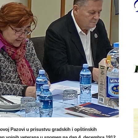
voj Pazovi u prisustvu gradskih i opštinskih
an vojnih veterana u spomen na dan 4. decembra 1912.