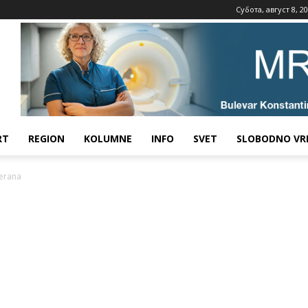
Субота, август 8, 2
RT
REGION
KOLUMNE
INFO
SVET
SLOBODNO VR
terana