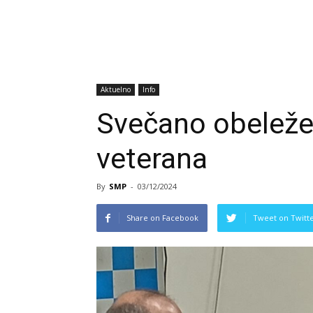
Aktuelno
Info
Svečano obeleže
veterana
By
SMP
-
03/12/2024
Share on Facebook
Tweet on Twitt