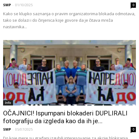
SMP
-
01/10/2025
0
Kako se klupko saznanja o pravim organizatorima blokada odmotava,
tako se dolazi i do činjenica koje govore da je čitava mreža
nastavnika...
Info
OČAJNICI! Ispumpani blokaderi DUPLIRALI
fotografiju da izgleda kao da ih je...
SMP
-
05/07/2025
0
Do koje mere su građani izgubili interesovanje za akcije blokiranja