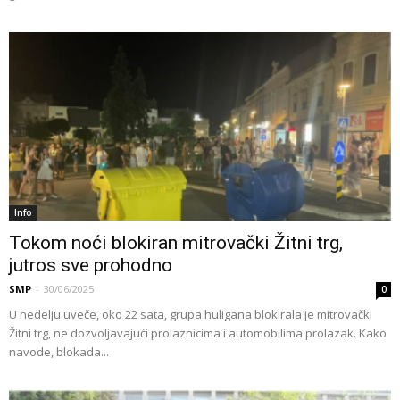
Info
Tokom noći blokiran mitrovački Žitni trg,
jutros sve prohodno
SMP
-
30/06/2025
0
U nedelju uveče, oko 22 sata, grupa huligana blokirala je mitrovački
Žitni trg, ne dozvoljavajući prolaznicima i automobilima prolazak. Kako
navode, blokada...