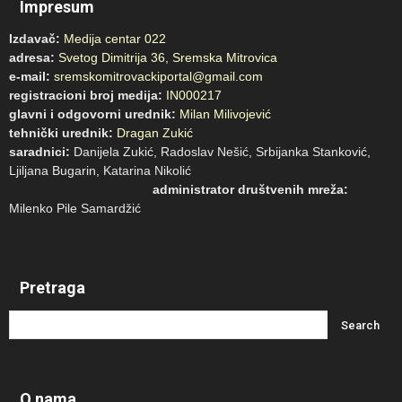
Impresum
Izdavač:
Medija centar 022
adresa:
Svetog Dimitrija 36, Sremska Mitrovica
e-mail:
sremskomitrovackiportal@gmail.com
registracioni broj medija:
IN000217
glavni i odgovorni urednik:
Milan Milivojević
tehnički urednik:
Dragan Zukić
saradnici:
Danijela Zukić, Radoslav Nešić, Srbijanka Stanković,
Ljiljana Bugarin, Katarina Nikolić
administrator društvenih mreža:
Milenko Pile Samardžić
Pretraga
O nama