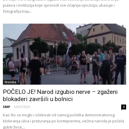
puteva i institucija koje sprovodi sve očajnija opozicija, ukazuje i
fotografija koju...
Hronika
POČELO JE! Narod izgubio nerve – zgaženi
blokaderi završili u bolnici
SMP
-
03/07/2025
0
Kao što se moglo i očekivati od samog početka demonstrativnog
blokiranja ulica i preturanja po kontejnerima, većina naroda je počela
gubiti živce,...