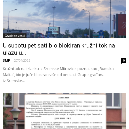
Gradske vesti
U subotu pet sati bio blokiran kružni tok na
ulazu u...
SMP
-
27/04/2025
0
Kružni tok na izlasku iz Sremske Mitrovice, poznat kao „Rumska
Malta“, bio je juče blokiran više od pet sati. Grupe građana
iz Sremske...