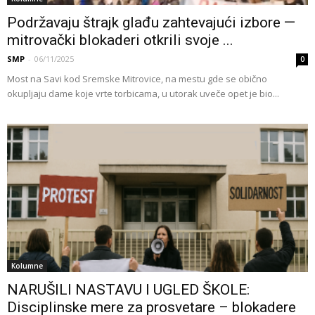
Podržavaju štrajk glađu zahtevajući izbore —
mitrovački blokaderi otkrili svoje ...
SMP
-
06/11/2025
0
Most na Savi kod Sremske Mitrovice, na mestu gde se obično
okupljaju dame koje vrte torbicama, u utorak uveče opet je bio...
Kolumne
NARUŠILI NASTAVU I UGLED ŠKOLE:
Disciplinske mere za prosvetare – blokadere