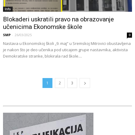
Info
Blokaderi uskratili pravo na obrazovanje
učenicima Ekonomske škole
SMP
-
26/03/2025
0
Nastava u Ekonomskoj školi „9. maj“ u Sremskoj Mitrovici obustavljena
je nakon što je deo učenika pod uticajem grupe nastavnika, aktivista
Demokratske stranke, blokirala rad škole....
1
2
3