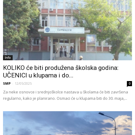
Info
KOLIKO će biti produžena školska godina:
UČENICI u klupama i do...
SMP
-
12/05/2025
0
Za neke osnovce i srednjoškolce nastava u školama će biti završena
regularno, kako je planirano. Osmaci će u klupama biti do 30. maja,...