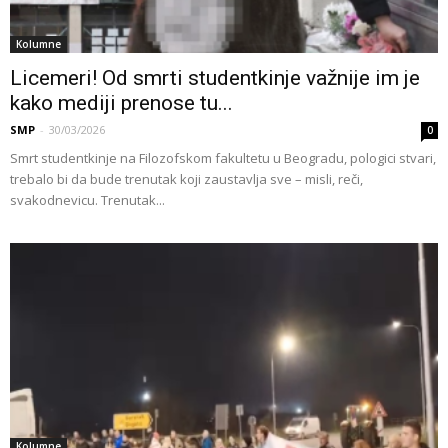
Kolumne
Licemeri! Od smrti studentkinje važnije im je
kako mediji prenose tu...
SMP
-
30/03/2026
0
Smrt studentkinje na Filozofskom fakultetu u Beogradu, pologici stvari,
trebalo bi da bude trenutak koji zaustavlja sve – misli, reči,
svakodnevicu. Trenutak...
Kolumne