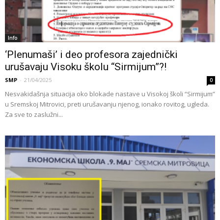
Info
‘Plenumaši’ i deo profesora zajednički
urušavaju Visoku školu “Sirmijum”?!
SMP
-
21/04/2025
0
Nesvakidašnja situacija oko blokade nastave u Visokoj školi “Sirmijum”
u Sremskoj Mitrovici, preti urušavanju njenog, ionako rovitog, ugleda.
Za sve to zaslužni...