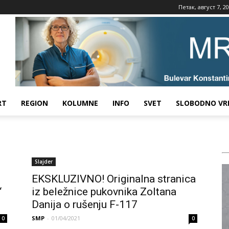
Петак, август 7, 2
RT
REGION
KOLUMNE
INFO
SVET
SLOBODNO VR
Slajder
EKSKLUZIVNO! Originalna stranica
“
iz beležnice pukovnika Zoltana
Danija o rušenju F-117
SMP
-
01/04/2021
0
0