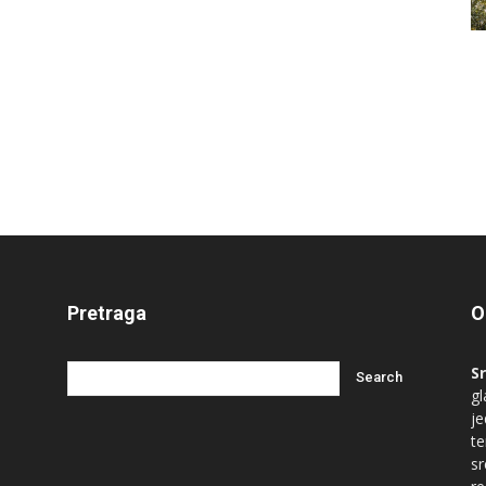
Pretraga
O
S
gl
je
te
s