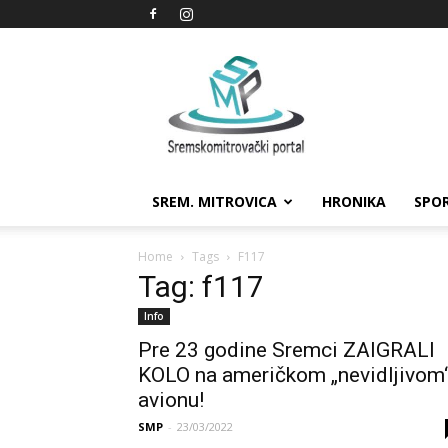
Sremskomitrovački
portal
SREM. MITROVICA
HRONIKA
SPO
Home
Tags
F117
Tag: f117
Info
Pre 23 godine Sremci ZAIGRALI
KOLO na američkom „nevidljivom
avionu!
SMP
-
23/03/2022