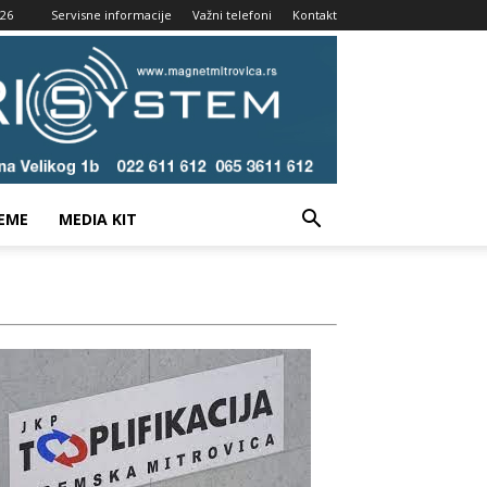
026
Servisne informacije
Važni telefoni
Kontakt
EME
MEDIA KIT