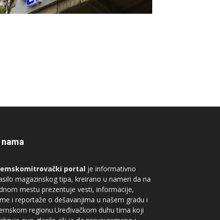
 nama
remskomitrovački portal
je informativno
asilo magazinskog tipa, kreirano u nameri da na
dnom mestu prezentuje vesti, informacije,
me i reportaže o dešavanjima u našem gradu i
remskom regionu.Uređivačkom duhu tima koji