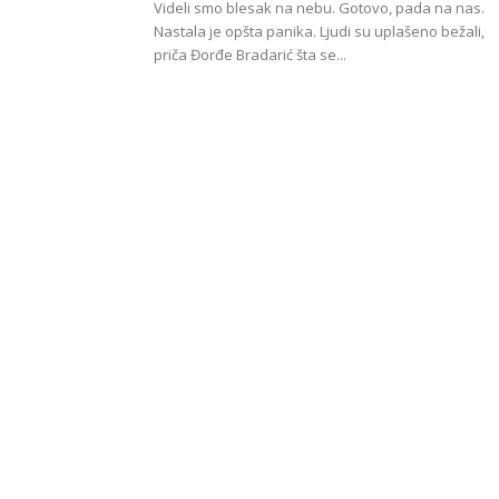
Videli smo blesak na nebu. Gotovo, pada na nas.
Nastala je opšta panika. Ljudi su uplašeno bežali,
priča Đorđe Bradarić šta se...