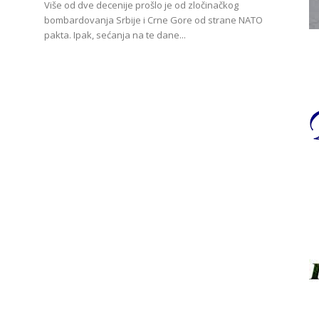
Više od dve decenije prošlo je od zločinačkog
bombardovanja Srbije i Crne Gore od strane NATO
pakta. Ipak, sećanja na te dane...