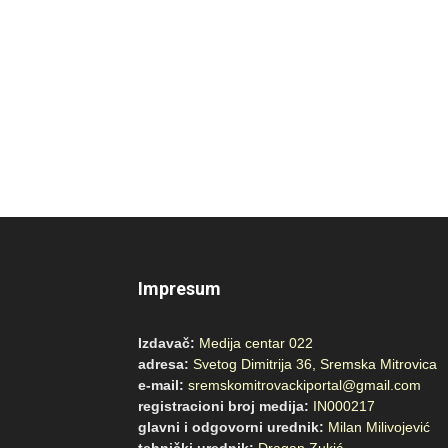
Impresum
Izdavač:
Medija centar 022
adresa:
Svetog Dimitrija 36, Sremska Mitrovica
e-mail:
sremskomitrovackiportal@gmail.com
registracioni broj medija:
IN000217
glavni i odgovorni urednik:
Milan Milivojević
tehnički urednik:
Dragan Zukić