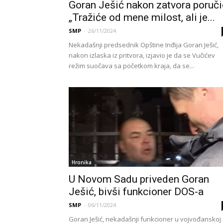
Goran Ješić nakon zatvora poruči
„Tražiće od mene milost, ali je...
SMP
-
26/11/2024
Nekadašnji predsednik Opštine Inđija Goran Ješić,
nakon izlaska iz pritvora, izjavio je da se Vučićev
režim suočava sa početkom kraja, da se...
Hronika
U Novom Sadu priveden Goran
Ješić, bivši funkcioner DOS-a
SMP
-
06/11/2024
Goran Ješić, nekadašnji funkcioner u vojvođanskoj