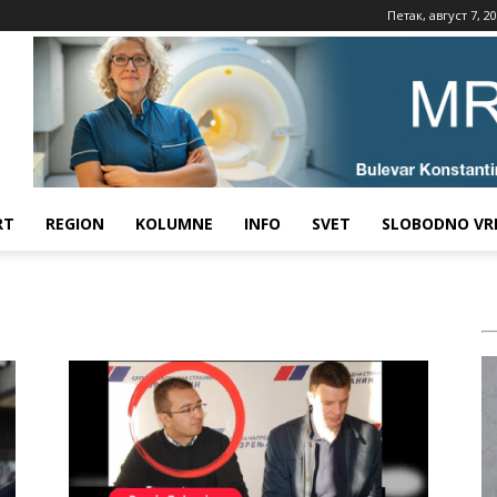
Петак, август 7, 2
RT
REGION
KOLUMNE
INFO
SVET
SLOBODNO VR