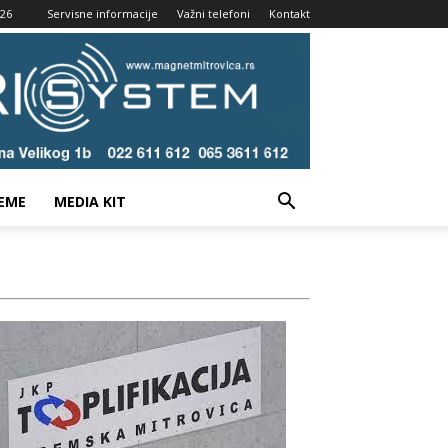
026
Servisne informacije
Važni telefoni
Kontakt
EME
MEDIA KIT