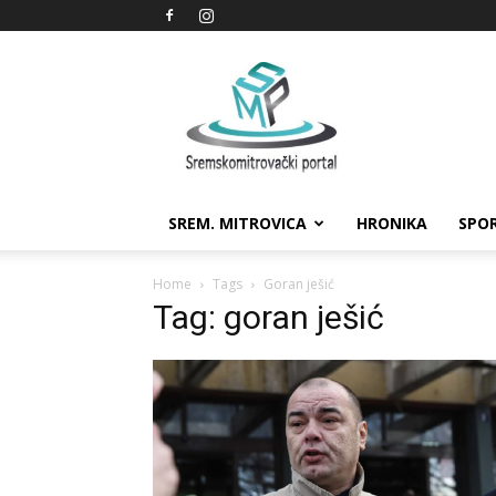
Sremskomitrovački
portal
SREM. MITROVICA
HRONIKA
SPO
Home
Tags
Goran ješić
Tag: goran ješić