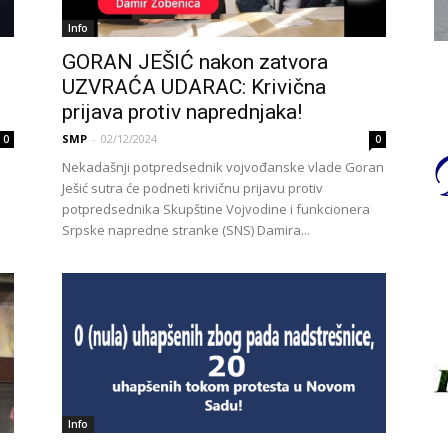
Info
GORAN JEŠIĆ nakon zatvora
UZVRAĆA UDARAC: Krivična
prijava protiv naprednjaka!
SMP
-
02/12/2024
0
0
Nekadašnji potpredsednik vojvođanske vlade Goran
Ješić sutra će podneti krivičnu prijavu protiv
potpredsednika Skupštine Vojvodine i funkcionera
Srpske napredne stranke (SNS) Damira...
Info