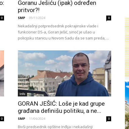
o:
Goranu Ješiću (ipak) određen
pritvor?!
SMP
-
09/11/2024
0
0
Nekadašnji potpredsednik pokrajinske vlade i
funkcioner DS-a, Goran Ješić, sinoć je ušao u
policijsku stanicu u Novom Sadu da se sam preda, ...
Info
GORAN JEŠIĆ: Loše je kad grupe
građana definišu politiku, a ne...
SMP
-
11/06/2024
0
0
Bivši predsednik opštine Inđija i nekadašnji