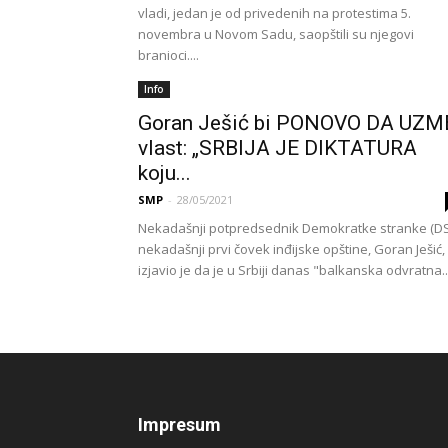
vladi, jedan je od privedenih na protestima 5.
novembra u Novom Sadu, saopštili su njegovi
branioci....
Info
Goran Ješić bi PONOVO DA UZM
vlast: „SRBIJA JE DIKTATURA
koju...
SMP
-
28/05/2021
Nekadašnji potpredsednik Demokratke stranke (DS)
nekadašnji prvi čovek inđijske opštine, Goran Ješić,
izjavio je da je u Srbiji danas "balkanska odvratna..
Impresum