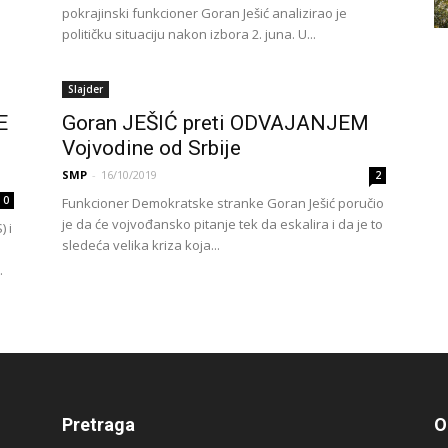
pokrajinski funkcioner Goran Ješić analizirao je
političku situaciju nakon izbora 2. juna. U...
Slajder
E
Goran JEŠIĆ preti ODVAJANJEM
Vojvodine od Srbije
SMP
-
16/10/2019
2
0
Funkcioner Demokratske stranke Goran Ješić poručio
je da će vojvođansko pitanje tek da eskalira i da je to
 i
sledeća velika kriza koja...
.
Pretraga
O