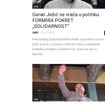
Info
Goran Ješić se vraća u politiku:
FORMIRA POKRET
„SOLIDARNOST“
SMP
-
20/12/2024
Nekadašnji potpredsednik Vlade Vojvodine Goran
Ješić, koji će u subotu u Novom Sadu predstaviti
političku inicijativu Solidarnost, izjavio je da su
ključne...
Info