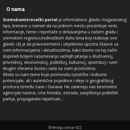
O nama
Sremskomitrovački portal
je informativno glasilo magazinskog
tipa, kreirano u nameri da na jednom mestu prezentuje vesti,
informacije, teme i reportaže o dešavanjima u našem gradu i
sremskom regionu.Uređivačkom duhu tima koji realizuje ovo
glasilo cilj je da pravovremeno i objektivno upozna čitaoce sa
svim informacijama i aktuelnostima, kako bismo na taj način
doprineli boljem razumevanju važnijih pitanja u društvenoj,
privrednoj, ekonomskoj, političkoj, kulturnoj, sportskoj i svim
drugim sferama života i rada na ovim prostorima.
Bliske su nam teme koje promovišu turističke i kulturne
potencijale, ali i autentične pojedince i ideje iz geografskog
prostora između Save i Dunava. Ne zanimaju nas besmisleni
agencijski naslovi, crne hronike, estrada, saopštenja političkih
partija, propagandni repertoari…
Novinari koji sarađuju sa
Sremskomitrovačkim portalom
sam su
vrh regionalnog sremskog novinarstva, ali ne prezamo ni od
saradnje sa autorima iz drugih profesija, naročito kad su u pitanju
© Medija centar 022
teme koje su od značaja za čitaoce.