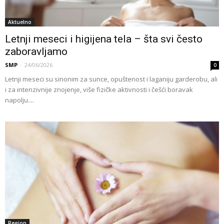
Aktuelno
Letnji meseci i higijena tela – šta svi često
zaboravljamo
SMP
-
24/06/2026
0
Letnji meseci su sinonim za sunce, opuštenost i laganiju garderobu, ali
i za intenzivnije znojenje, više fizičke aktivnosti i češći boravak
napolju....
Region