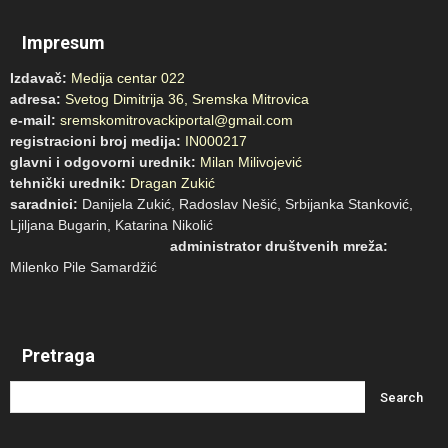
Impresum
Izdavač:
Medija centar 022
adresa:
Svetog Dimitrija 36, Sremska Mitrovica
e-mail:
sremskomitrovackiportal@gmail.com
registracioni broj medija:
IN000217
glavni i odgovorni urednik:
Milan Milivojević
tehnički urednik:
Dragan Zukić
saradnici:
Danijela Zukić, Radoslav Nešić, Srbijanka Stanković,
Ljiljana Bugarin, Katarina Nikolić
administrator društvenih mreža:
Milenko Pile Samardžić
Pretraga