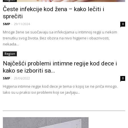
Česte infekcije kod žena – kako lečiti i
sprečiti
SMP
-
29/11/2024
0
Mnoge žene se suočavaju sa infekcijama u intimnoj regiji u nekom
trenutku svog života. Bez obzira na nivo higijene i obazrivosti,
nekada...
Region
Najčešći problemi intimne regije kod dece i
kako se izboriti sa...
SMP
-
29/06/2022
0
Higijena intimne regije kod dece je tema o kojoj se ne priča mnogo.
Iako su u praksi svi problemi koji se javljaju...