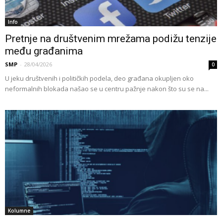
Info
Pretnje na društvenim mrežama podižu tenzije
među građanima
SMP
-
28/04/2026
0
U jeku društvenih i političkih podela, deo građana okupljen oko
neformalnih blokada našao se u centru pažnje nakon što su se na...
Kolumne