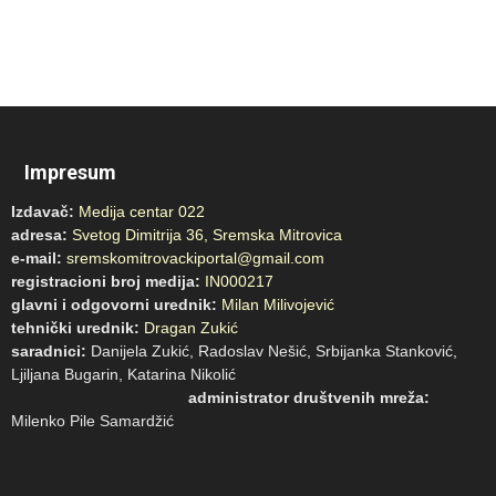
Impresum
Izdavač:
Medija centar 022
adresa:
Svetog Dimitrija 36, Sremska Mitrovica
e-mail:
sremskomitrovackiportal@gmail.com
registracioni broj medija:
IN000217
glavni i odgovorni urednik:
Milan Milivojević
tehnički urednik:
Dragan Zukić
saradnici:
Danijela Zukić, Radoslav Nešić, Srbijanka Stanković,
Ljiljana Bugarin, Katarina Nikolić
administrator društvenih mreža:
Milenko Pile Samardžić