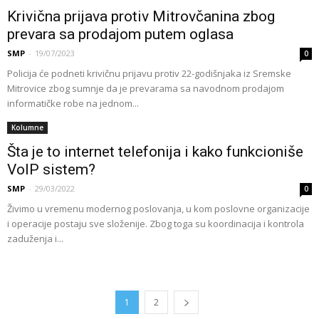
Krivična prijava protiv Mitrovčanina zbog
prevara sa prodajom putem oglasa
SMP
-
19/07/2023
0
Policija će podneti krivičnu prijavu protiv 22-godišnjaka iz Sremske
Mitrovice zbog sumnje da je prevarama sa navodnom prodajom
informatičke robe na jednom...
Kolumne
Šta je to internet telefonija i kako funkcioniše
VoIP sistem?
SMP
-
29/03/2022
0
Živimo u vremenu modernog poslovanja, u kom poslovne organizacije
i operacije postaju sve složenije. Zbog toga su koordinacija i kontrola
zaduženja i...
1
2