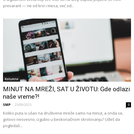
prevarant — ne od krvi i mesa, već od...
Kolumne
MINUT NA MREŽI, SAT U ŽIVOTU: Gde odlazi
naše vreme?!
SMP
-
25/09/2025
0
Koliko puta si ušao na društvene mreže samo na minut, a onda se,
gotovo nesvesno, izgubio u beskonačnom skrolovanju? Uđeš da
pogledaš...