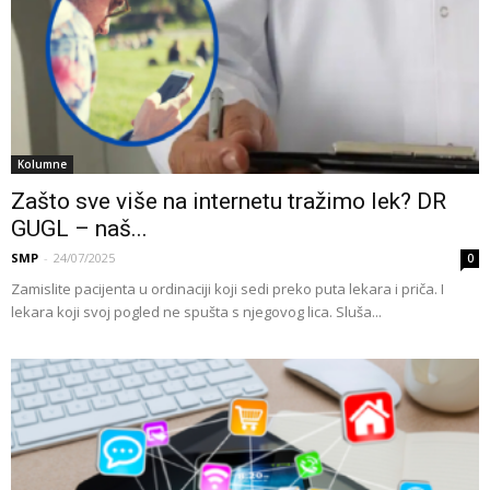
Kolumne
Zašto sve više na internetu tražimo lek? DR
GUGL – naš...
SMP
-
24/07/2025
0
Zamislite pacijenta u ordinaciji koji sedi preko puta lekara i priča. I
lekara koji svoj pogled ne spušta s njegovog lica. Sluša...