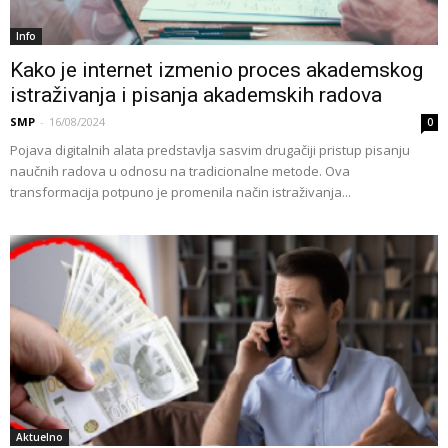
Info
Kako je internet izmenio proces akademskog
istraživanja i pisanja akademskih radova
SMP
-
16/08/2024
0
Pojava digitalnih alata predstavlja sasvim drugačiji pristup pisanju
naučnih radova u odnosu na tradicionalne metode. Ova
transformacija potpuno je promenila način istraživanja...
Aktuelno