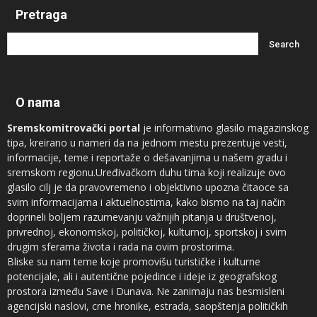
Pretraga
O nama
Sremskomitrovački portal
je informativno glasilo magazinskog
tipa, kreirano u nameri da na jednom mestu prezentuje vesti,
informacije, teme i reportaže o dešavanjima u našem gradu i
sremskom regionu.Uređivačkom duhu tima koji realizuje ovo
glasilo cilj je da pravovremeno i objektivno upozna čitaoce sa
svim informacijama i aktuelnostima, kako bismo na taj način
doprineli boljem razumevanju važnijih pitanja u društvenoj,
privrednoj, ekonomskoj, političkoj, kulturnoj, sportskoj i svim
drugim sferama života i rada na ovim prostorima.
Bliske su nam teme koje promovišu turističke i kulturne
potencijale, ali i autentične pojedince i ideje iz geografskog
prostora između Save i Dunava. Ne zanimaju nas besmisleni
agencijski naslovi, crne hronike, estrada, saopštenja političkih