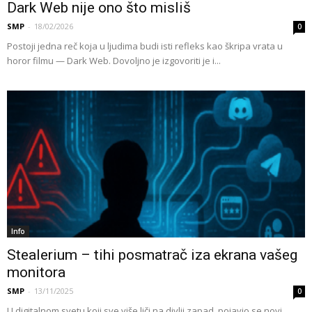
Dark Web nije ono što misliš
SMP
-
18/02/2026
0
Postoji jedna reč koja u ljudima budi isti refleks kao škripa vrata u
horor filmu — Dark Web. Dovoljno je izgovoriti je i...
Info
Stealerium – tihi posmatrač iza ekrana vašeg
monitora
SMP
-
13/11/2025
0
U digitalnom svetu koji sve više liči na divlji zapad, pojavio se novi