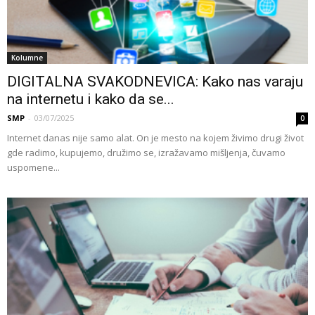
Kolumne
DIGITALNA SVAKODNEVICA: Kako nas varaju
na internetu i kako da se...
SMP
-
03/07/2025
0
Internet danas nije samo alat. On je mesto na kojem živimo drugi život
gde radimo, kupujemo, družimo se, izražavamo mišljenja, čuvamo
uspomene...