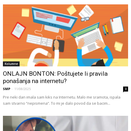
Kolumne
ONLAJN BONTON: Poštujete li pravila
ponašanja na internetu?
SMP
-
11/08/2025
0
Pre neki dan imala sam kiks na Internetu. Malo me sramota, ispala
sam stvarno “nepismena“. To mi je dalo povod da se bacim...