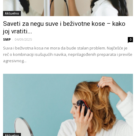
Aktuelno
Saveti za negu suve i beživotne kose – kako
joj vratiti...
SMP
-
04/09/2025
0
Suva i beživotna kosa ne mora da bude stalan problem. Najčešće je
reč o kombinaciji isušujućih navika, neprilagođenih preparata i previše
agresivnog...
Aktuelno