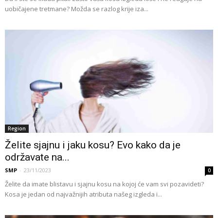
uobičajene tretmane? Možda se razlog krije iza...
Region
Želite sjajnu i jaku kosu? Evo kako da je
održavate na...
SMP
-
23/11/2023
0
Želite da imate blistavu i sjajnu kosu na kojoj će vam svi pozavideti?
Kosa je jedan od najvažnijih atributa našeg izgleda i...