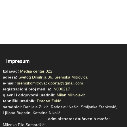
Impresum
Izdavač:
Medija centar 022
adresa:
Svetog Dimitrija 36, Sremska Mitrovica
e-mail:
sremskomitrovackiportal@gmail.com
registracioni broj medija:
IN000217
glavni i odgovorni urednik:
Milan Milivojević
tehnički urednik:
Dragan Zukić
saradnici:
Danijela Zukić, Radoslav Nešić, Srbijanka Stanković,
Ljiljana Bugarin, Katarina Nikolić
administrator društvenih mreža:
Milenko Pile Samardžić