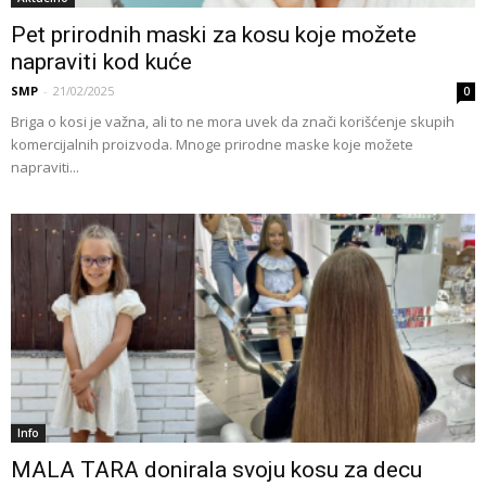
Pet prirodnih maski za kosu koje možete
napraviti kod kuće
SMP
-
21/02/2025
0
Briga o kosi je važna, ali to ne mora uvek da znači korišćenje skupih
komercijalnih proizvoda. Mnoge prirodne maske koje možete
napraviti...
Info
MALA TARA donirala svoju kosu za decu