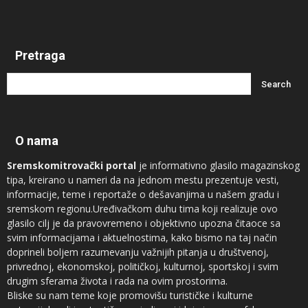
Pretraga
O nama
Sremskomitrovački portal
je informativno glasilo magazinskog
tipa, kreirano u nameri da na jednom mestu prezentuje vesti,
informacije, teme i reportaže o dešavanjima u našem gradu i
sremskom regionu.Uređivačkom duhu tima koji realizuje ovo
glasilo cilj je da pravovremeno i objektivno upozna čitaoce sa
svim informacijama i aktuelnostima, kako bismo na taj način
doprineli boljem razumevanju važnijih pitanja u društvenoj,
privrednoj, ekonomskoj, političkoj, kulturnoj, sportskoj i svim
drugim sferama života i rada na ovim prostorima.
Bliske su nam teme koje promovišu turističke i kulturne