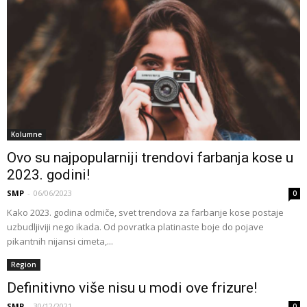
Kolumne
Ovo su najpopularniji trendovi farbanja kose u
2023. godini!
SMP
-
06/06/2023
0
Kako 2023. godina odmiče, svet trendova za farbanje kose postaje
uzbudljiviji nego ikada. Od povratka platinaste boje do pojave
pikantnih nijansi cimeta,...
Region
Definitivno više nisu u modi ove frizure!
SMP
-
30/12/2021
0