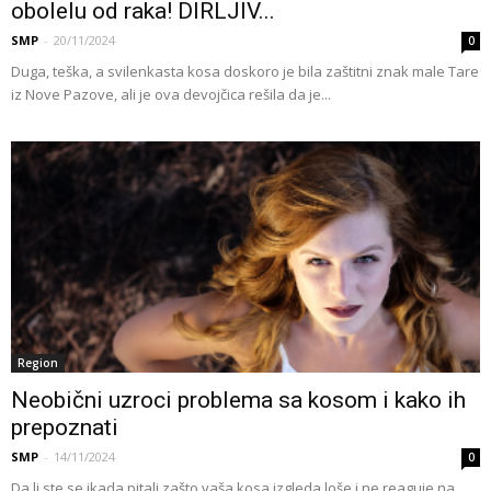
obolelu od raka! DIRLJIV...
SMP
-
20/11/2024
0
Duga, teška, a svilenkasta kosa doskoro je bila zaštitni znak male Tare
iz Nove Pazove, ali je ova devojčica rešila da je...
Region
Neobični uzroci problema sa kosom i kako ih
prepoznati
SMP
-
14/11/2024
0
Da li ste se ikada pitali zašto vaša kosa izgleda loše i ne reaguje na