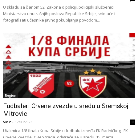
U skladu sa članom 52. Zakona o policiji, policijski službenici
Ministarstva unutrašnjih poslova Republike Srbije, snimaće i
fotografisati učesnike javnog okupljanja povodom...
Region
Fudbaleri Crvene zvezde u sredu u Sremskoj
Mitrovici
SMP
-
12/03/2023
0
Utakmica 1/8 finala Kupa Srbije u fudbalu između FK Radničkog i FK
Crvene Zvezde iz Beograda, odigraće se u sredu, 15. marta,...