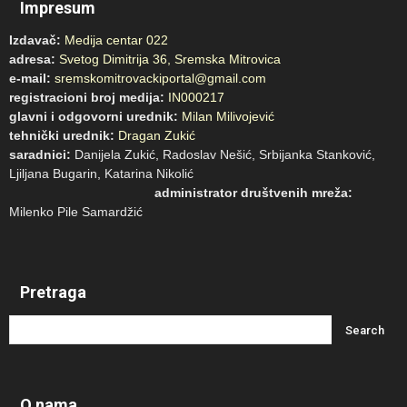
Impresum
Izdavač:
Medija centar 022
adresa:
Svetog Dimitrija 36, Sremska Mitrovica
e-mail:
sremskomitrovackiportal@gmail.com
registracioni broj medija:
IN000217
glavni i odgovorni urednik:
Milan Milivojević
tehnički urednik:
Dragan Zukić
saradnici:
Danijela Zukić, Radoslav Nešić, Srbijanka Stanković,
Ljiljana Bugarin, Katarina Nikolić
administrator društvenih mreža:
Milenko Pile Samardžić
Pretraga
O nama