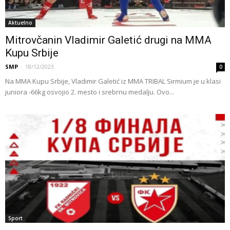
Aktuelno
Mitrovčanin Vladimir Galetić drugi na MMA
Kupu Srbije
SMP
-
18/12/2023
0
Na MMA Kupu Srbije, Vladimir Galetić iz MMA TRIBAL Sirmium je u klasi
juniora -66kg osvojio 2. mesto i srebrnu medalju. Ovo...
Sport