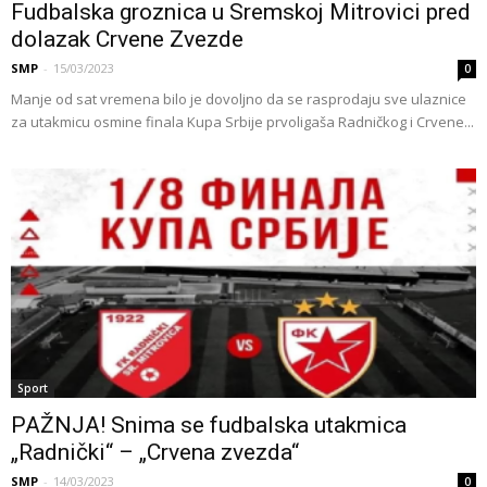
Fudbalska groznica u Sremskoj Mitrovici pred
dolazak Crvene Zvezde
SMP
-
15/03/2023
0
Manje od sat vremena bilo je dovoljno da se rasprodaju sve ulaznice
za utakmicu osmine finala Kupa Srbije prvoligaša Radničkog i Crvene...
Sport
PAŽNJA! Snima se fudbalska utakmica
„Radnički“ – „Crvena zvezda“
SMP
-
14/03/2023
0