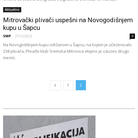
Aktuelno
Mitrovački plivači uspešni na Novogodišnjem
kupu u Šapcu
SMP
-
27/12/2022
0
Na Novogodišnjem kupu održanom u Šapcu, na kojem je učestvovalo
238 plivača, Plivački klub Sremska Mitrovica ekipno je zauzeo drugo
mesto.
1
2