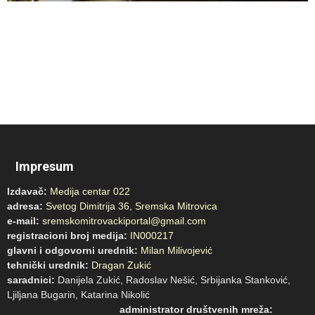
Impresum
Izdavač:
Medija centar 022
adresa:
Svetog Dimitrija 36, Sremska Mitrovica
e-mail:
sremskomitrovackiportal@gmail.com
registracioni broj medija:
IN000217
glavni i odgovorni urednik:
Milan Milivojević
tehnički urednik:
Dragan Zukić
saradnici:
Danijela Zukić, Radoslav Nešić, Srbijanka Stanković,
Ljiljana Bugarin, Katarina Nikolić
administrator društvenih mreža: