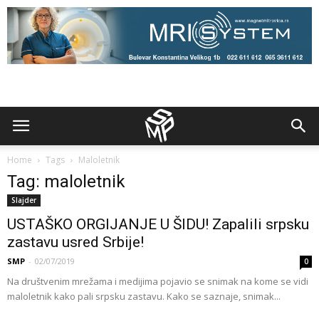
Home
Tags
Maloletnik
Tag: maloletnik
Slajder
USTAŠKO ORGIJANJE U ŠIDU! Zapalili srpsku
zastavu usred Srbije!
SMP
-
02/07/2019
0
Na društvenim mrežama i medijima pojavio se snimak na kome se vidi
maloletnik kako pali srpsku zastavu. Kako se saznaje, snimak...