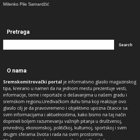
Milenko Pile Samardžić
Pretraga
O nama
Sremskomitrovački portal
je informativno glasilo magazinskog
tipa, kreirano u nameri da na jednom mestu prezentuje vesti,
informacije, teme i reportaže o dešavanjima u našem gradu i
sremskom regionu.Uređivačkom duhu tima koji realizuje ovo
glasilo cilj je da pravovremeno i objektivno upozna čitaoce sa
svim informacijama i aktuelnostima, kako bismo na taj način
doprineli boljem razumevanju važnijih pitanja u društvenoj,
privrednoj, ekonomskoj, političkoj, kulturnoj, sportskoj i svim
drugim sferama života i rada na ovim prostorima.