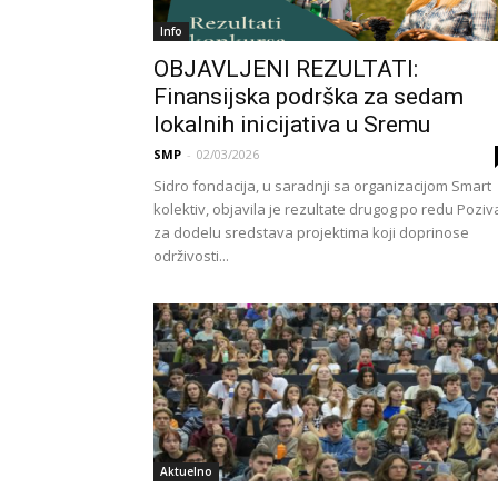
Info
OBJAVLJENI REZULTATI:
Finansijska podrška za sedam
lokalnih inicijativa u Sremu
SMP
-
02/03/2026
Sidro fondacija, u saradnji sa organizacijom Smart
kolektiv, objavila je rezultate drugog po redu Poziv
za dodelu sredstava projektima koji doprinose
održivosti...
Aktuelno