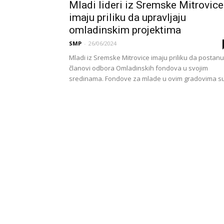
Mladi lideri iz Sremske Mitrovice
imaju priliku da upravljaju
omladinskim projektima
SMP
-
26/06/2024
Mladi iz Sremske Mitrovice imaju priliku da postanu
članovi odbora Omladinskih fondova u svojim
sredinama. Fondove za mlade u ovim gradovima su.