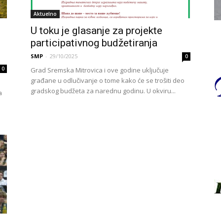
Aktuelno
U toku je glasanje za projekte
participativnog budžetiranja
SMP
-
29/10/2025
0
0
Grad Sremska Mitrovica i ove godine uključuje
građane u odlučivanje o tome kako će se trošiti deo
gradskog budžeta za narednu godinu. U okviru...
a