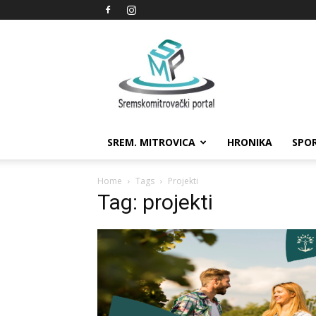
Sremskomitrovački
portal
SREM. MITROVICA
HRONIKA
SPO
Home
Tags
Projekti
Tag: projekti