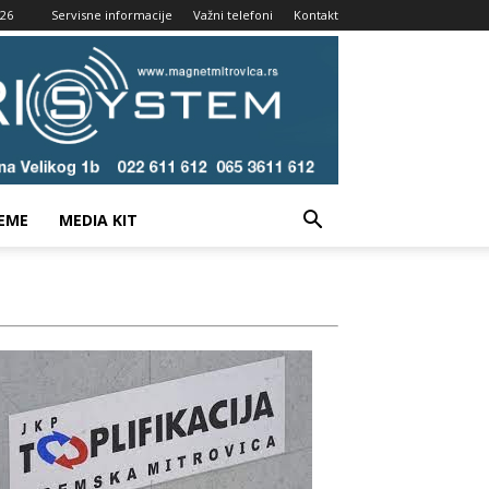
026
Servisne informacije
Važni telefoni
Kontakt
EME
MEDIA KIT