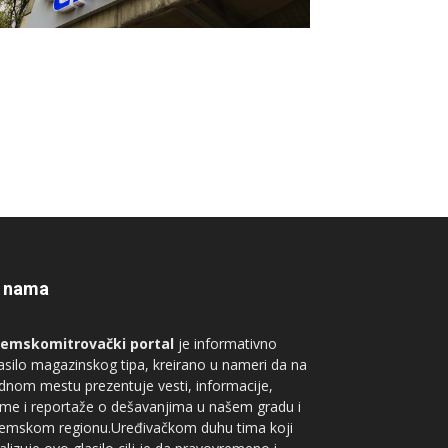
 nama
remskomitrovački portal
je informativno
asilo magazinskog tipa, kreirano u nameri da na
dnom mestu prezentuje vesti, informacije,
me i reportaže o dešavanjima u našem gradu i
remskom regionu.Uređivačkom duhu tima koji