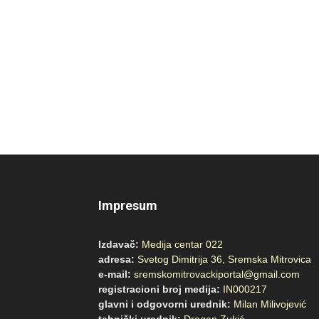
Impresum
Izdavač:
Medija centar 022
adresa:
Svetog Dimitrija 36, Sremska Mitrovica
e-mail:
sremskomitrovackiportal@gmail.com
registracioni broj medija:
IN000217
glavni i odgovorni urednik:
Milan Milivojević
tehnički urednik:
Dragan Zukić