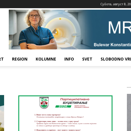
Субота, август 8, 2
RT
REGION
KOLUMNE
INFO
SVET
SLOBODNO VR