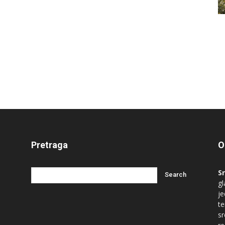
Pretraga
O
S
gl
je
te
s