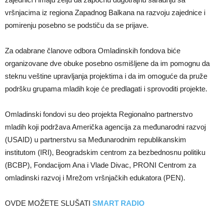
vršnjacima iz regiona Zapadnog Balkana na razvoju zajednice i
pomirenju posebno se podstiču da se prijave.
Za odabrane članove odbora Omladinskih fondova biće
organizovane dve obuke posebno osmišljene da im pomognu da
steknu veštine upravljanja projektima i da im omoguće da pruže
podršku grupama mladih koje će predlagati i sprovoditi projekte.
Omladinski fondovi su deo projekta Regionalno partnerstvo
mladih koji podržava Američka agencija za međunarodni razvoj
(USAID) u partnerstvu sa Međunarodnim republikanskim
institutom (IRI), Beogradskim centrom za bezbednosnu politiku
(BCBP), Fondacijom Ana i Vlade Divac, PRONI Centrom za
omladinski razvoj i Mrežom vršnjačkih edukatora (PEN).
OVDE MOŽETE SLUŠATI
SMART RADIO