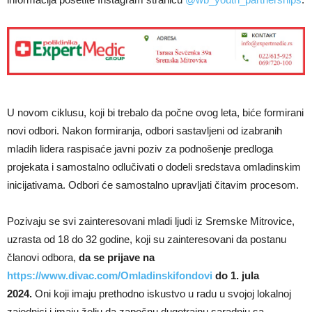
U novom ciklusu, koji bi trebalo da počne ovog leta, biće formirani
novi odbori. Nakon formiranja, odbori sastavljeni od izabranih
mladih lidera raspisaće javni poziv za podnošenje predloga
projekata i samostalno odlučivati o dodeli sredstava omladinskim
inicijativama. Odbori će samostalno upravljati čitavim procesom.
Pozivaju se svi zainteresovani mladi ljudi iz Sremske Mitrovice,
uzrasta od 18 do 32 godine, koji su zainteresovani da postanu
članovi odbora,
da se prijave na
https://www.divac.com/Omladinskifondovi
do 1. jula
2024.
Oni koji imaju prethodno iskustvo u radu u svojoj lokalnoj
zajednici i imaju želju da započnu dugotrajnu saradnju sa