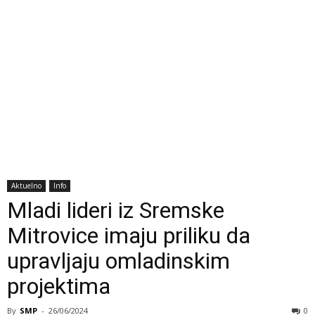
Aktuelno
Info
Mladi lideri iz Sremske
Mitrovice imaju priliku da
upravljaju omladinskim
projektima
By
SMP
-
26/06/2024
0