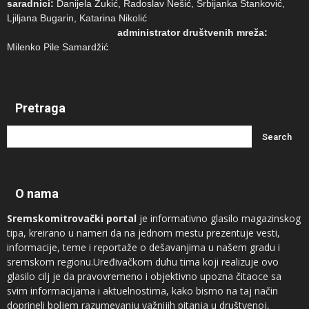
saradnici:
Danijela Zukić, Radoslav Nešić, Srbijanka Stanković,
Ljiljana Bugarin, Katarina Nikolić
administrator društvenih mreža:
Milenko Pile Samardžić
Pretraga
O nama
Sremskomitrovački portal
je informativno glasilo magazinskog
tipa, kreirano u nameri da na jednom mestu prezentuje vesti,
informacije, teme i reportaže o dešavanjima u našem gradu i
sremskom regionu.Uređivačkom duhu tima koji realizuje ovo
glasilo cilj je da pravovremeno i objektivno upozna čitaoce sa
svim informacijama i aktuelnostima, kako bismo na taj način
doprineli boljem razumevanju važnijih pitanja u društvenoj,