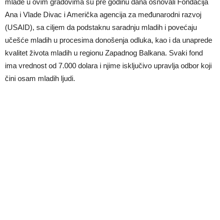
mlade u ovim gradovima su pre godinu dana osnovali Fondacija
Ana i Vlade Divac i Američka agencija za međunarodni razvoj
(USAID), sa ciljem da podstaknu saradnju mladih i povećaju
učešće mladih u procesima donošenja odluka, kao i da unaprede
kvalitet života mladih u regionu Zapadnog Balkana. Svaki fond
ima vrednost od 7.000 dolara i njime isključivo upravlja odbor koji
čini osam mladih ljudi.