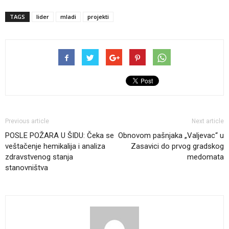
TAGS
lider
mladi
projekti
Previous article
Next article
POSLE POŽARA U ŠIDU: Čeka se
Obnovom pašnjaka „Valjevac“ u
veštačenje hemikalija i analiza
Zasavici do prvog gradskog
zdravstvenog stanja
medomata
stanovništva