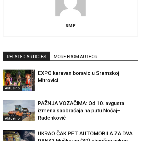
SMP
RELATED ARTICLES
MORE FROM AUTHOR
EXPO karavan boravio u Sremskoj
Mitrovici
Aktuelno
PAŽNJA VOZAČIMA: Od 10. avgusta
izmena saobraćaja na putu Noćaj–
Radenković
Aktuelno
UKRAO ČAK PET AUTOMOBILA ZA DVA
DANA? Muškarac (30) uhapšen nakon