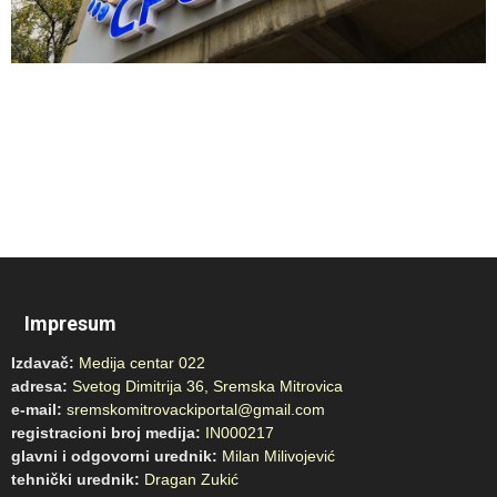
Impresum
Izdavač:
Medija centar 022
adresa:
Svetog Dimitrija 36, Sremska Mitrovica
e-mail:
sremskomitrovackiportal@gmail.com
registracioni broj medija:
IN000217
glavni i odgovorni urednik:
Milan Milivojević
tehnički urednik:
Dragan Zukić