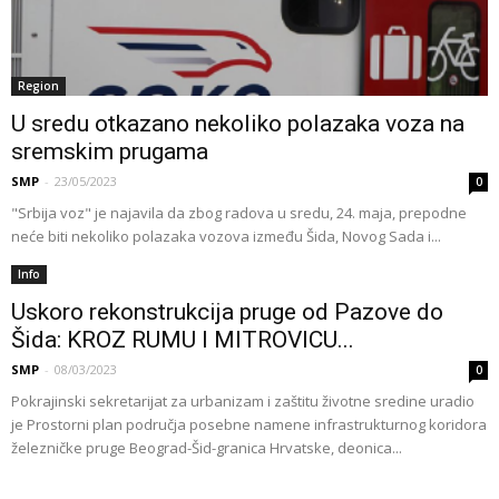
Region
U sredu otkazano nekoliko polazaka voza na
sremskim prugama
SMP
-
23/05/2023
0
"Srbija voz" je najavila da zbog radova u sredu, 24. maja, prepodne
neće biti nekoliko polazaka vozova između Šida, Novog Sada i...
Info
Uskoro rekonstrukcija pruge od Pazove do
Šida: KROZ RUMU I MITROVICU...
SMP
-
08/03/2023
0
Pokrajinski sekretarijat za urbanizam i zaštitu životne sredine uradio
je Prostorni plan područja posebne namene infrastrukturnog koridora
železničke pruge Beograd-Šid-granica Hrvatske, deonica...