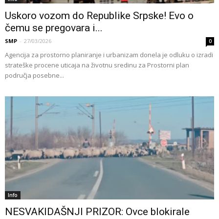
Uskoro vozom do Republike Srpske! Evo o
čemu se pregovara i...
SMP
-
27/03/2026
0
Agencija za prostorno planiranje i urbanizam donela je odluku o izradi
strateške procene uticaja na životnu sredinu za Prostorni plan
područja posebne...
Info
NESVAKIDAŠNJI PRIZOR: Ovce blokirale