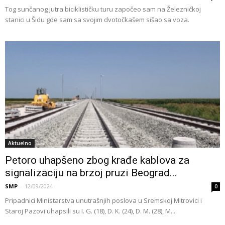
Tog sunčanog jutra biciklističku turu započeo sam na Železničkoj
stanici u Šidu gde sam sa svojim dvotočkašem sišao sa voza.
Aktuelno
Petoro uhapšeno zbog krađe kablova za
signalizaciju na brzoj pruzi Beograd...
SMP
-
12/09/2024
0
Pripadnici Ministarstva unutrašnjih poslova u Sremskoj Mitrovici i
Staroj Pazovi uhapsili su I. G. (18), D. K. (24), D. M. (28), M....