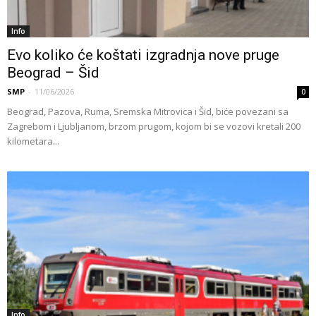
Info
Evo koliko će koštati izgradnja nove pruge
Beograd – Šid
SMP
-
11/06/2026
0
Beograd, Pazova, Ruma, Sremska Mitrovica i Šid, biće povezani sa
Zagrebom i Ljubljanom, brzom prugom, kojom bi se vozovi kretali 200
kilometara...
Info