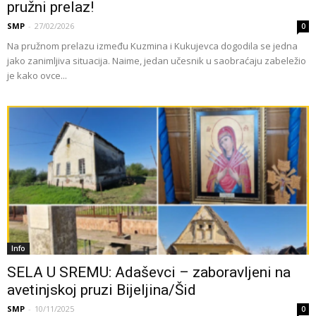
pružni prelaz!
SMP
-
27/02/2026
0
Na pružnom prelazu između Kuzmina i Kukujevca dogodila se jedna
jako zanimljiva situacija. Naime, jedan učesnik u saobraćaju zabeležio
je kako ovce...
Info
SELA U SREMU: Adaševci – zaboravljeni na
avetinjskoj pruzi Bijeljina/Šid
SMP
-
10/11/2025
0