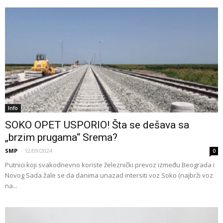
Info
SOKO OPET USPORIO! Šta se dešava sa
„brzim prugama“ Srema?
SMP
-
12/09/2024
0
Putnici koji svakodnevno koriste železnički prevoz između Beograda i
Novog Sada žale se da danima unazad intersiti voz Soko (najbrži voz
na...