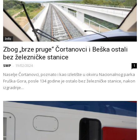
Info
Zbog „brze pruge“ Čortanovci i Beška ostali
bez železničke stanice
SMP
-
19/02/2024
1
Naselje Čortanovci, poznato i kao izletište u okviru Nacionalnog parka
Fruška Gora, posle 134 godine je ostalo bez železničke stanice, nakon
izgradnje...