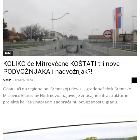
Info
KOLIKO će Mitrovčane KOŠTATI tri nova
PODVOŽNJAKA i nadvožnjak?!
SMP
-
09/09/2024
0
Gostujući na regionalnoj Sremskoj televiziji, gradonačelnik Sremske
Mitrovice Branislav Nedimović, najavio je značajne infrastrukturne
projekte koji će unaprediti saobraćajnu povezanost u gradu...