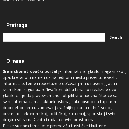
Pretraga
O nama
Sremskomitrovački portal
je informativno glasilo magazinskog
tipa, kreirano u nameri da na jednom mestu prezentuje vesti,
informacije, teme i reportaže o dešavanjima u našem gradu i
sremskom regionu.Uređivačkom duhu tima koji realizuje ovo
glasilo cilj je da pravovremeno i objektivno upozna čitaoce sa
svim informacijama i aktuelnostima, kako bismo na taj način
doprineli boljem razumevanju važnijih pitanja u društvenoj,
privrednoj, ekonomskoj, političkoj, kulturnoj, sportskoj i svim
drugim sferama života i rada na ovim prostorima.
Bliske su nam teme koje promovišu turističke i kulturne