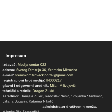
Impresum
Izdavač:
Medija centar 022
adresa:
Svetog Dimitrija 36, Sremska Mitrovica
e-mail:
sremskomitrovackiportal@gmail.com
registracioni broj medija:
IN000217
glavni i odgovorni urednik:
Milan Milivojević
tehnički urednik:
Dragan Zukić
saradnici:
Danijela Zukić, Radoslav Nešić, Srbijanka Stanković,
Ljiljana Bugarin, Katarina Nikolić
administrator društvenih mreža:
Milenko Pile Samardžić