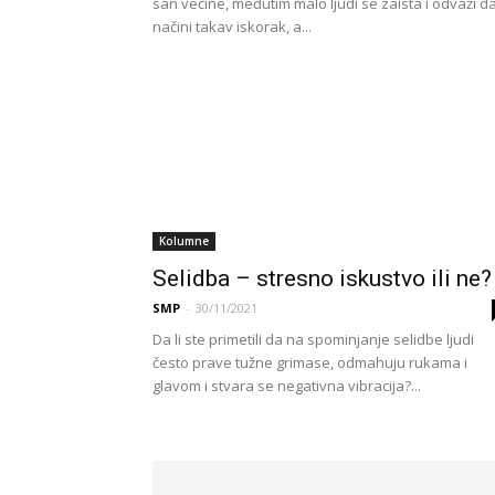
san većine, međutim malo ljudi se zaista i odvaži d
načini takav iskorak, a...
Kolumne
Selidba – stresno iskustvo ili ne?
SMP
-
30/11/2021
Da li ste primetili da na spominjanje selidbe ljudi
često prave tužne grimase, odmahuju rukama i
glavom i stvara se negativna vibracija?...