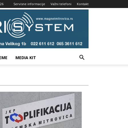
026
Servisne informacije
Važni telefoni
Kontakt
EME
MEDIA KIT