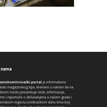
 nama
remskomitrovački portal
je informativno
asilo magazinskog tipa, kreirano u nameri da na
dnom mestu prezentuje vesti, informacije,
me i reportaže o dešavanjima u našem gradu i
remskom regionu.Uređivačkom duhu tima koji