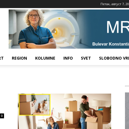
Петак, август 7, 2
RT
REGION
KOLUMNE
INFO
SVET
SLOBODNO VR
0