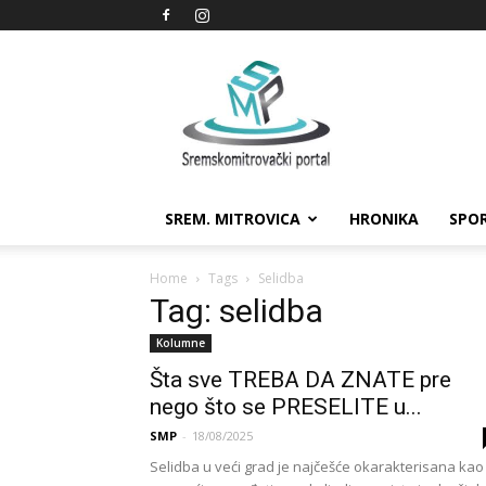
Sremskomitrovački
portal
SREM. MITROVICA
HRONIKA
SPO
Home
Tags
Selidba
Tag: selidba
Kolumne
Šta sve TREBA DA ZNATE pre
nego što se PRESELITE u...
SMP
-
18/08/2025
Selidba u veći grad je najčešće okarakterisana kao