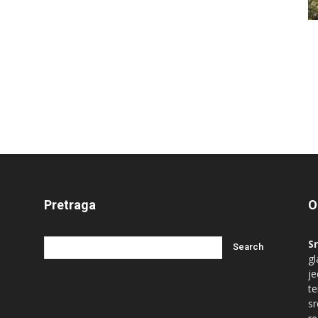
Pretraga
O
S
gl
je
te
s