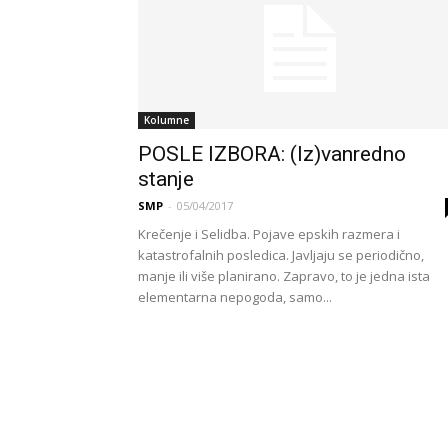
Kolumne
POSLE IZBORA: (Iz)vanredno
stanje
SMP
-
05/04/2017
Krečenje i Selidba. Pojave epskih razmera i
katastrofalnih posledica. Javljaju se periodično,
manje ili više planirano. Zapravo, to je jedna ista
elementarna nepogoda, samo...