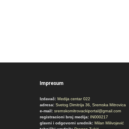
Impresum
Izdavač:
Medija centar 022
adresa:
Svetog Dimitrija 36, Sremska Mitrovica
e-mail:
sremskomitrovackiportal@gmail.com
registracioni broj medija:
IN000217
glavni i odgovorni urednik:
Milan Milivojević
tehnički urednik:
Dragan Zukić