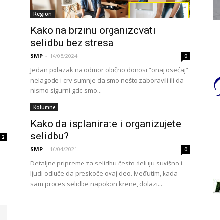
a
Region
Kako na brzinu organizovati
selidbu bez stresa
SMP
-
14/05/2024
0
Jedan polazak na odmor obično donosi “onaj osećaj”
nelagode i crv sumnje da smo nešto zaboravili ili da
nismo sigurni gde smo...
Kolumne
Kako da isplanirate i organizujete
selidbu?
2
SMP
-
16/04/2021
0
Detaljne pripreme za selidbu često deluju suvišno i
ljudi odluče da preskoče ovaj deo. Međutim, kada
sam proces selidbe napokon krene, dolazi...