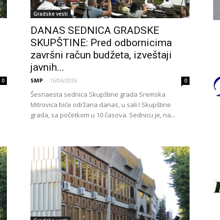
Gradske vesti
DANAS SEDNICA GRADSKE
SKUPŠTINE: Pred odbornicima
završni račun budžeta, izveštaji
javnih...
SMP
-
16/06/2026
0
0
Šesnaesta sednica Skupštine grada Sremska
Mitrovica biće održana danas, u sali I Skupštine
grada, sa početkom u 10 časova. Sednicu je, na...