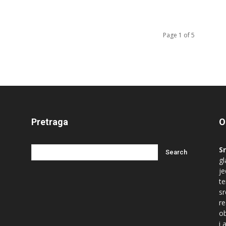
Page 1 of 5
Pretraga
O
S
gl
je
te
s
re
ob
i 