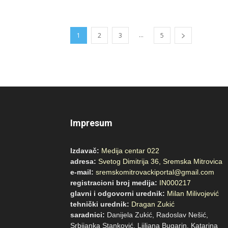
...
1
2
3
5
Impresum
Izdavač:
Medija centar 022
adresa:
Svetog Dimitrija 36, Sremska Mitrovica
e-mail:
sremskomitrovackiportal@gmail.com
registracioni broj medija:
IN000217
glavni i odgovorni urednik:
Milan Milivojević
tehnički urednik:
Dragan Zukić
saradnici:
Danijela Zukić, Radoslav Nešić,
Srbijanka Stanković, Ljiljana Bugarin, Katarina