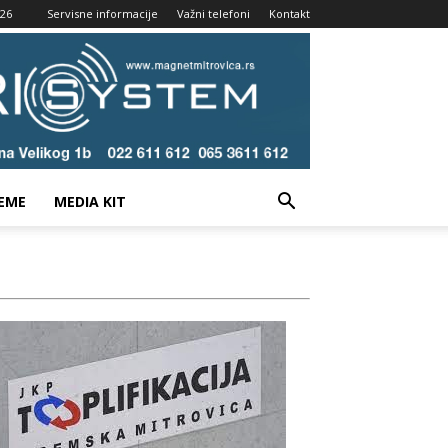
026
Servisne informacije
Važni telefoni
Kontakt
EME
MEDIA KIT