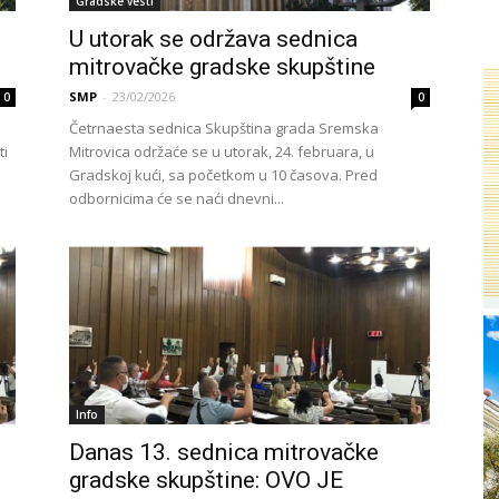
Gradske vesti
U utorak se održava sednica
mitrovačke gradske skupštine
SMP
-
23/02/2026
0
0
Četrnaesta sednica Skupština grada Sremska
ti
Mitrovica održaće se u utorak, 24. februara, u
Gradskoj kući, sa početkom u 10 časova. Pred
odbornicima će se naći dnevni...
Info
Danas 13. sednica mitrovačke
gradske skupštine: OVO JE