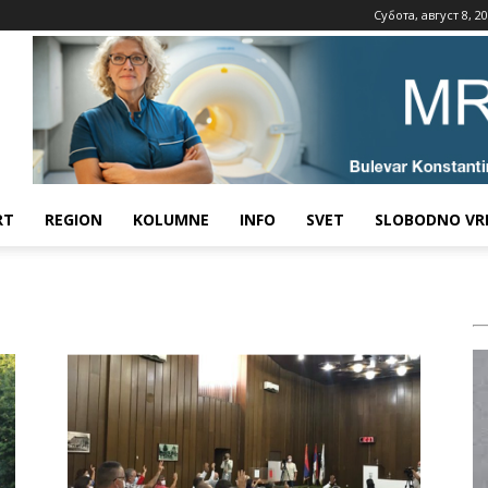
Субота, август 8, 2
RT
REGION
KOLUMNE
INFO
SVET
SLOBODNO VR