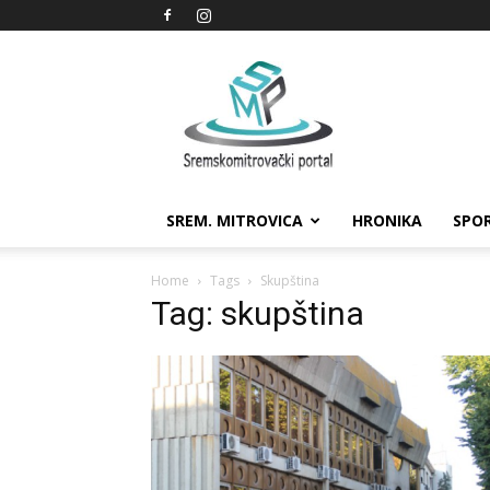
Sremskomitrovački
portal
SREM. MITROVICA
HRONIKA
SPO
Home
Tags
Skupština
Tag: skupština