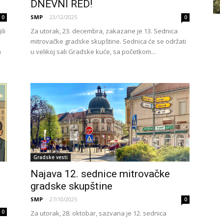
DNEVNI RED!
SMP
-
23/12/2025
0
0
li
Za utorak, 23. decembra, zakazane je 13. Sednica
mitrovačke gradske skupštine. Sednica će se održati
a
u velikoj sali Gradske kuće, sa početkom...
Gradske vesti
Najava 12. sednice mitrovačke
gradske skupštine
SMP
-
27/10/2025
0
0
Za utorak, 28. oktobar, sazvana je 12. sednica