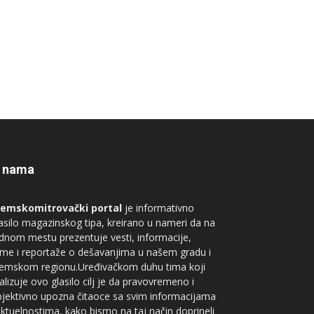
 nama
remskomitrovački portal
je informativno
asilo magazinskog tipa, kreirano u nameri da na
dnom mestu prezentuje vesti, informacije,
me i reportaže o dešavanjima u našem gradu i
remskom regionu.Uređivačkom duhu tima koji
alizuje ovo glasilo cilj je da pravovremeno i
jektivno upozna čitaoce sa svim informacijama
aktuelnostima, kako bismo na taj način doprineli