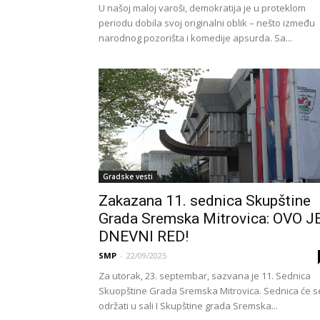
U našoj maloj varoši, demokratija je u proteklom
periodu dobila svoj originalni oblik – nešto između
narodnog pozorišta i komedije apsurda. Sa...
Gradske vesti
Zakazana 11. sednica Skupštine
Grada Sremska Mitrovica: OVO J
DNEVNI RED!
SMP
-
22/09/2025
Za utorak, 23. septembar, sazvana je 11. Sednica
Skuopštine Grada Sremska Mitrovica. Sednica će s
održati u sali I Skupštine grada Sremska...