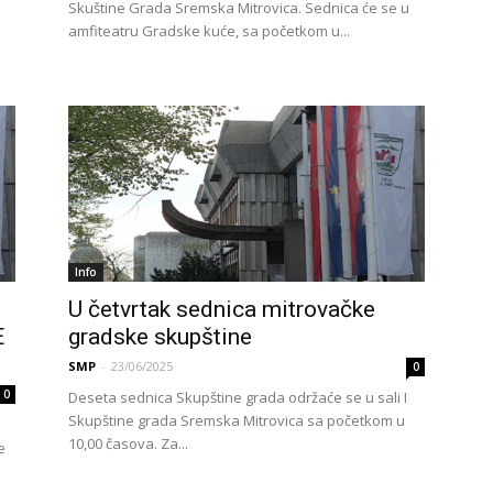
Skuštine Grada Sremska Mitrovica. Sednica će se u
amfiteatru Gradske kuće, sa početkom u...
Info
U četvrtak sednica mitrovačke
E
gradske skupštine
SMP
-
23/06/2025
0
0
Deseta sednica Skupštine grada održaće se u sali I
Skupštine grada Sremska Mitrovica sa početkom u
10,00 časova. Za...
e