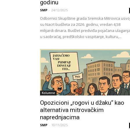
godinu
SMP
-
24/12/2025
Odbornici Skupštine grada Sremska Mitrovica usvoji
su Nacrt budžeta za 2026. godinu, vredan 4,58
milijardi dinara. Budžet predviđa pojačana ulaganj
u saobraćaj, predškolsko vaspitanje, kulturu,...
Kolumne
Opozicioni „rogovi u džaku“ kao
alternativa mitrovačkim
naprednjacima
SMP
-
10/11/2025