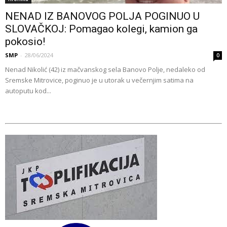
NENAD IZ BANOVOG POLJA POGINUO U
SLOVAČKOJ: Pomagao kolegi, kamion ga
pokosio!
SMP
-
28/06/2024
0
Nenad Nikolić (42) iz mačvanskog sela Banovo Polje, nedaleko od
Sremske Mitrovice, poginuo je u utorak u večernjim satima na
autoputu kod...