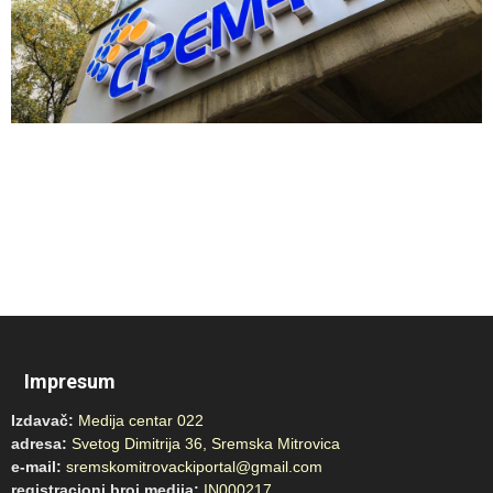
Impresum
Izdavač:
Medija centar 022
adresa:
Svetog Dimitrija 36, Sremska Mitrovica
e-mail:
sremskomitrovackiportal@gmail.com
registracioni broj medija:
IN000217