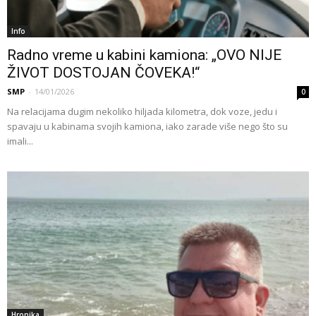
Info
Radno vreme u kabini kamiona: „OVO NIJE
ŽIVOT DOSTOJAN ČOVEKA!“
SMP
-
14/01/2026
0
Na relacijama dugim nekoliko hiljada kilometra, dok voze, jedu i
spavaju u kabinama svojih kamiona, iako zarade više nego što su
imali...
Hronika