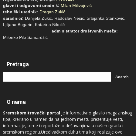
glavni i odgovorni urednik:
Milan Milivojević
tehnički urednik:
Dragan Zukić
saradnici:
Danijela Zukić, Radoslav Nešić, Srbijanka Stanković,
Ljiljana Bugarin, Katarina Nikolić
administrator društvenih mreža:
Milenko Pile Samardžić
Pretraga
O nama
Sremskomitrovački portal
je informativno glasilo magazinskog
tipa, kreirano u nameri da na jednom mestu prezentuje vesti,
informacije, teme i reportaže o dešavanjima u našem gradu i
sremskom regionu.Uređivačkom duhu tima koji realizuje ovo