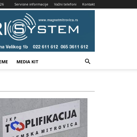
026
Servisne informacije
Važni telefoni
Kontakt
EME
MEDIA KIT