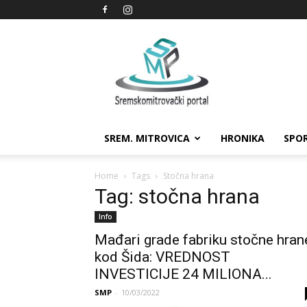
Sremskomitrovački
portal
SREM. MITROVICA
HRONIKA
SPO
Home
Tags
Stočna hrana
Tag: stočna hrana
Info
Mađari grade fabriku stočne hran
kod Šida: VREDNOST
INVESTICIJE 24 MILIONA...
SMP
-
10/03/2022