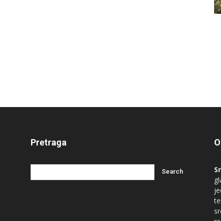
Pretraga
O
S
gl
je
te
s