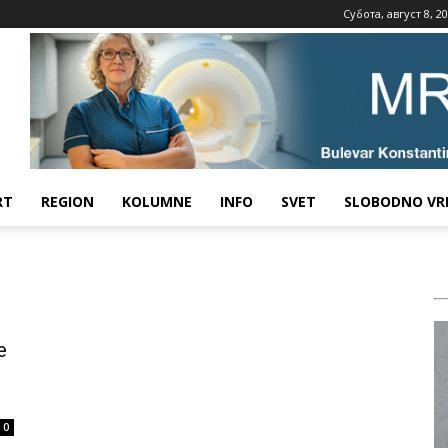
Субота, август 8, 2
RT
REGION
KOLUMNE
INFO
SVET
SLOBODNO VR
e
0