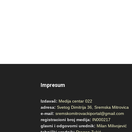
Impresum
Izdavač:
Medija centar 022
adresa:
Svetog Dimitrija 36, Sremska Mitrovica
e-mail:
sremskomitrovackiportal@gmail.com
registracioni broj medija:
IN000217
glavni i odgovorni urednik:
Milan Milivojević
tehnički urednik:
Dragan Zukić