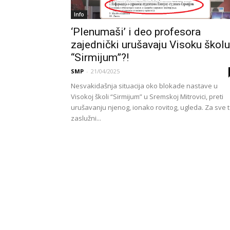
Info
‘Plenumaši’ i deo profesora
zajednički urušavaju Visoku školu
“Sirmijum”?!
SMP
-
21/04/2025
Nesvakidašnja situacija oko blokade nastave u
Visokoj školi “Sirmijum” u Sremskoj Mitrovici, preti
urušavanju njenog, ionako rovitog, ugleda. Za sve 
zaslužni...