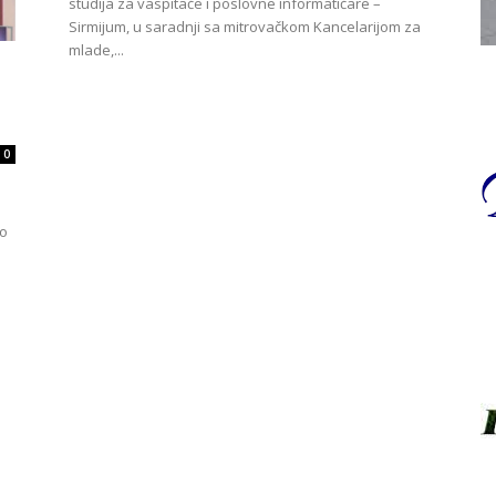
studija za vaspitače i poslovne informatičare –
Sirmijum, u saradnji sa mitrovačkom Kancelarijom za
mlade,...
0
to