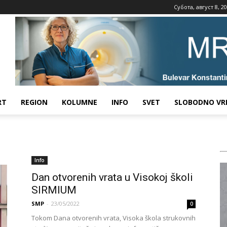
Субота, август 8, 2
RT
REGION
KOLUMNE
INFO
SVET
SLOBODNO VR
Info
Dan otvorenih vrata u Visokoj školi
SIRMIUM
SMP
-
23/05/2022
0
Tokom Dana otvorenih vrata, Visoka škola strukovnih