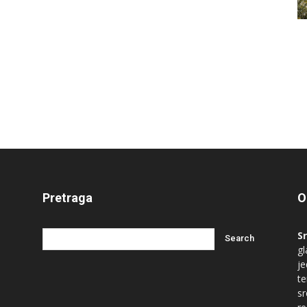
Pretraga
O
S
gl
je
te
s