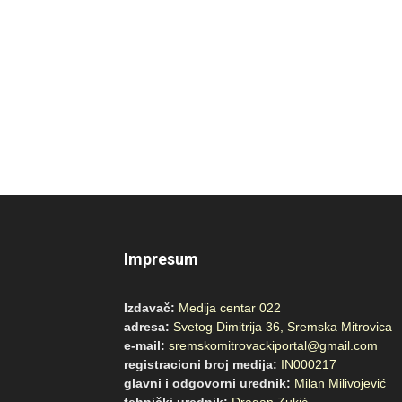
Impresum
Izdavač:
Medija centar 022
adresa:
Svetog Dimitrija 36, Sremska Mitrovica
e-mail:
sremskomitrovackiportal@gmail.com
registracioni broj medija:
IN000217
glavni i odgovorni urednik:
Milan Milivojević
tehnički urednik:
Dragan Zukić