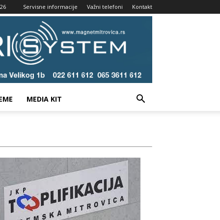
026
Servisne informacije
Važni telefoni
Kontakt
EME
MEDIA KIT