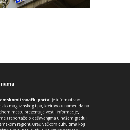
 nama
remskomitrovački portal
je informativno
asilo magazinskog tipa, kreirano u nameri da na
dnom mestu prezentuje vesti, informacije,
me i reportaže o dešavanjima u našem gradu i
remskom regionu.Uređivačkom duhu tima koji