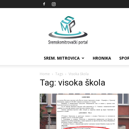
Sremskomitrovački
portal
SREM. MITROVICA
HRONIKA
SPO
Home
Tags
Visoka škola
Tag: visoka škola