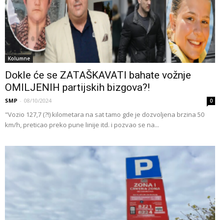
Kolumne
Dokle će se ZATAŠKAVATI bahate vožnje
OMILJENIH partijskih bizgova?!
SMP
-
08/10/2024
0
"Vozio 127,7 (?!) kilometara na sat tamo gde je dozvoljena brzina 50
km/h, preticao preko pune linije itd. i pozvao se na...