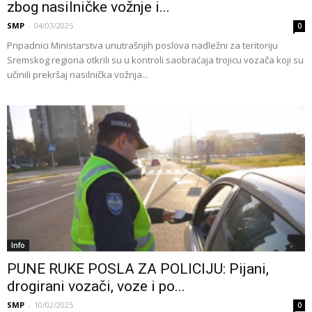
zbog nasilničke vožnje i...
SMP
-
04/03/2025
0
Pripadnici Ministarstva unutrašnjih poslova nadležni za teritoriju
Sremskog regiona otkrili su u kontroli saobraćaja trojicu vozača koji su
učinili prekršaj nasilnička vožnja...
Info
PUNE RUKE POSLA ZA POLICIJU: Pijani,
drogirani vozači, voze i po...
SMP
-
10/02/2025
0