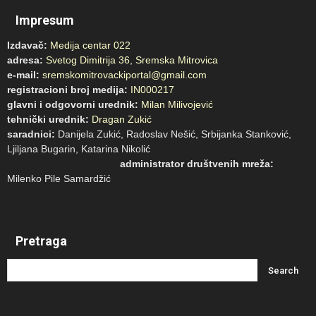
Impresum
Izdavač:
Medija centar 022
adresa:
Svetog Dimitrija 36, Sremska Mitrovica
e-mail:
sremskomitrovackiportal@gmail.com
registracioni broj medija:
IN000217
glavni i odgovorni urednik:
Milan Milivojević
tehnički urednik:
Dragan Zukić
saradnici:
Danijela Zukić, Radoslav Nešić, Srbijanka Stanković,
Ljiljana Bugarin, Katarina Nikolić
administrator društvenih mreža:
Milenko Pile Samardžić
Pretraga