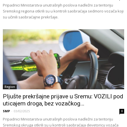
Pripadnici Ministarstva unutrašnjih poslova nadležni za teritoriju
Sremskog regiona otkrili su u kontroli saobraćaja sedmoro vozača koji
su učinili saobraćajne prekršaje.
Region
Pljušte prekršajne prijave u Sremu: VOZILI pod
uticajem droga, bez vozačkog…
SMP
-
03/02/2025
0
Pripadnici Ministarstva unutrašnjih poslova nadležni za teritoriju
Sremskog okruga otkrili su u kontroli saobraćaja devetoricu vozača