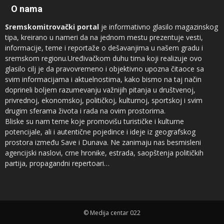
O nama
Sremskomitrovački portal
je informativno glasilo magazinskog
tipa, kreirano u nameri da na jednom mestu prezentuje vesti,
informacije, teme i reportaže o dešavanjima u našem gradu i
sremskom regionu.Uređivačkom duhu tima koji realizuje ovo
glasilo cilj je da pravovremeno i objektivno upozna čitaoce sa
svim informacijama i aktuelnostima, kako bismo na taj način
doprineli boljem razumevanju važnijih pitanja u društvenoj,
privrednoj, ekonomskoj, političkoj, kulturnoj, sportskoj i svim
drugim sferama života i rada na ovim prostorima.
Bliske su nam teme koje promovišu turističke i kulturne
potencijale, ali i autentične pojedince i ideje iz geografskog
prostora između Save i Dunava. Ne zanimaju nas besmisleni
agencijski naslovi, crne hronike, estrada, saopštenja političkih
partija, propagandni repertoari…
Novinari koji sarađuju sa
Sremskomitrovačkim portalom
sam su
vrh regionalnog sremskog novinarstva, ali ne prezamo ni od
saradnje sa autorima iz drugih profesija, naročito kad su u pitanju
© Medija centar 022
teme koje su od značaja za čitaoce.