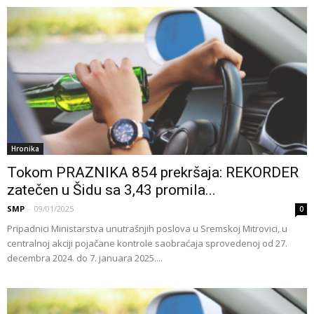
Hronika
Tokom PRAZNIKA 854 prekršaja: REKORDER
zatečen u Šidu sa 3,43 promila...
SMP
-
09/01/2025
0
Pripadnici Ministarstva unutrašnjih poslova u Sremskoj Mitrovici, u
centralnoj akciji pojačane kontrole saobraćaja sprovedenoj od 27.
decembra 2024. do 7. januara 2025....