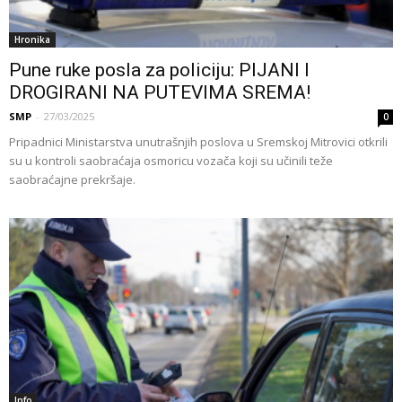
Hronika
Pune ruke posla za policiju: PIJANI I
DROGIRANI NA PUTEVIMA SREMA!
SMP
-
27/03/2025
0
Pripadnici Ministarstva unutrašnjih poslova u Sremskoj Mitrovici otkrili
su u kontroli saobraćaja osmoricu vozača koji su učinili teže
saobraćajne prekršaje.
Info