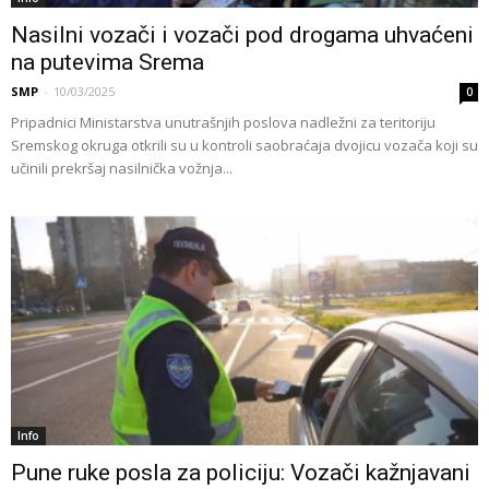
Nasilni vozači i vozači pod drogama uhvaćeni
na putevima Srema
SMP
-
10/03/2025
0
Pripadnici Ministarstva unutrašnjih poslova nadležni za teritoriju
Sremskog okruga otkrili su u kontroli saobraćaja dvojicu vozača koji su
učinili prekršaj nasilnička vožnja...
Info
Pune ruke posla za policiju: Vozači kažnjavani