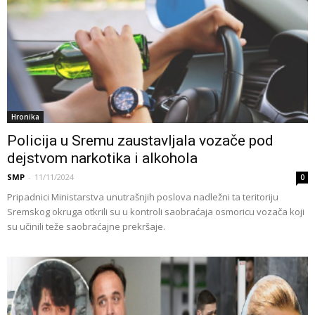
Hronika
Policija u Sremu zaustavljala vozače pod
dejstvom narkotika i alkohola
SMP
-
11/11/2024
0
Pripadnici Ministarstva unutrašnjih poslova nadležni ta teritoriju
Sremskog okruga otkrili su u kontroli saobraćaja osmoricu vozača koji
su učinili teže saobraćajne prekršaje.