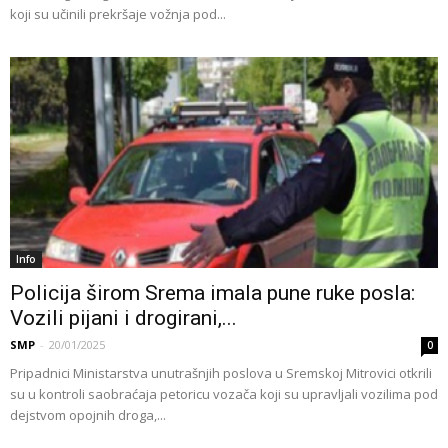
koji su učinili prekršaje vožnja pod...
Info
Policija širom Srema imala pune ruke posla:
Vozili pijani i drogirani,...
SMP
-
20/01/2025
0
Pripadnici Ministarstva unutrašnjih poslova u Sremskoj Mitrovici otkrili
su u kontroli saobraćaja petoricu vozača koji su upravljali vozilima pod
dejstvom opojnih droga,...