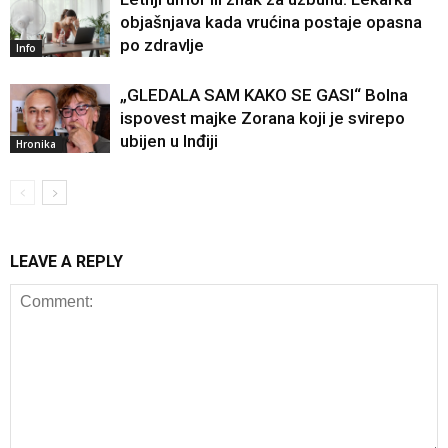
objašnjava kada vrućina postaje opasna
po zdravlje
Info
„GLEDALA SAM KAKO SE GASI“ Bolna
ispovest majke Zorana koji je svirepo
ubijen u Inđiji
Hronika
LEAVE A REPLY