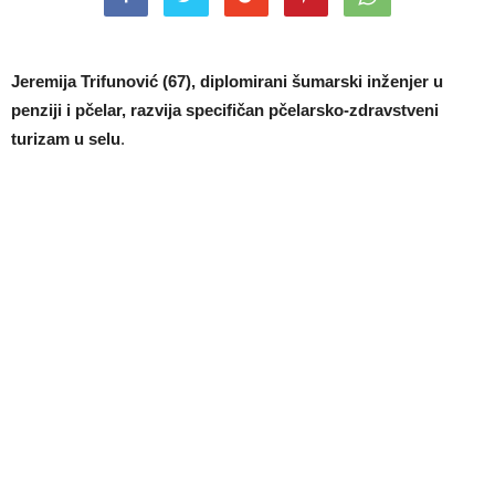
Jeremija Trifunović (67), diplomirani šumarski inženjer u
penziji i pčelar, razvija specifičan pčelarsko-zdravstveni
turizam u selu
.