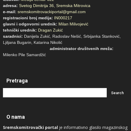
adresa:
Svetog Dimitrija 36, Sremska Mitrovica
e-mail:
sremskomitrovackiportal@gmail.com
registracioni broj medija:
IN000217
glavni i odgovorni urednik:
Milan Milivojević
tehnički urednik:
Dragan Zukić
saradnici:
Danijela Zukić, Radoslav Nešić, Srbijanka Stanković,
Ljiljana Bugarin, Katarina Nikolić
administrator društvenih mreža:
Milenko Pile Samardžić
Pretraga
O nama
Sremskomitrovački portal
je informativno glasilo magazinskog