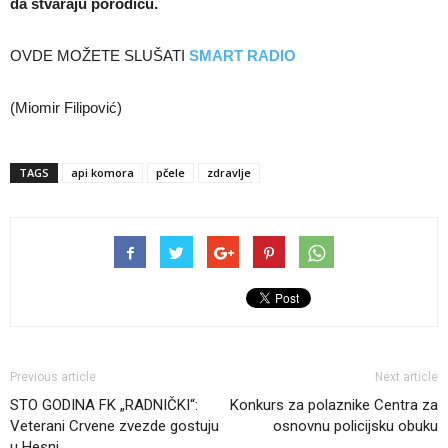
da stvaraju porodicu.
OVDE MOŽETE SLUŠATI
SMART RADIO
(Miomir Filipović)
TAGS
api komora
pčele
zdravlje
Previous article
Next article
STO GODINA FK „RADNIČKI“:
Konkurs za polaznike Centra za
Veterani Crvene zvezde gostuju
osnovnu policijsku obuku
u Hesni