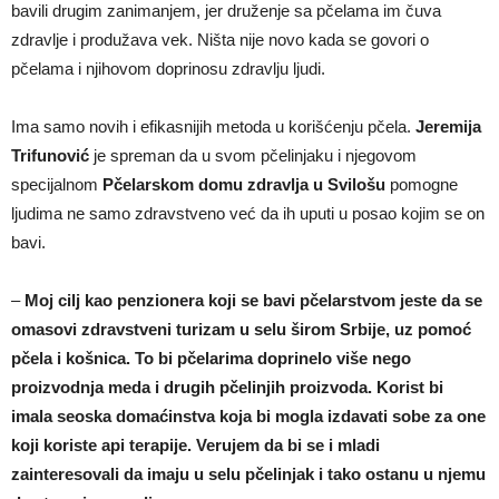
bavili drugim zanimanjem, jer druženje sa pčelama im čuva
zdravlje i produžava vek. Ništa nije novo kada se govori o
pčelama i njihovom doprinosu zdravlju ljudi.
Ima samo novih i efikasnijih metoda u korišćenju pčela.
Jeremija
Trifunović
je spreman da u svom pčelinjaku i njegovom
specijalnom
Pčelarskom domu zdravlja u Svilošu
pomogne
ljudima ne samo zdravstveno već da ih uputi u posao kojim se on
bavi.
–
Moj cilj kao penzionera koji se bavi pčelarstvom jeste da se
omasovi zdravstveni turizam u selu širom Srbije, uz pomoć
pčela i košnica. To bi pčelarima doprinelo više nego
proizvodnja meda i drugih pčelinjih proizvoda. Korist bi
imala seoska domaćinstva koja bi mogla izdavati sobe za one
koji koriste api terapije. Verujem da bi se i mladi
zainteresovali da imaju u selu pčelinjak i tako ostanu u njemu