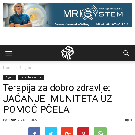
Home
Region
Region
Slobodno vreme
Terapija za dobro zdravlje:
JAČANJE IMUNITETA UZ
POMOĆ PČELA!
By
SMP
-
24/05/2022
0