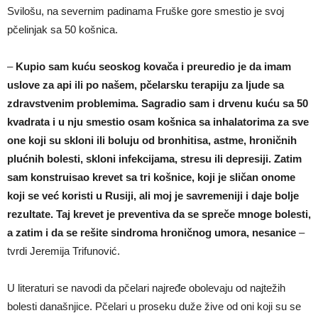
Svilošu, na severnim padinama Fruške gore smestio je svoj
pčelinjak sa 50 košnica.
–
Kupio sam kuću seoskog kovača i preuredio je da imam
uslove za api ili po našem, pčelarsku terapiju za ljude sa
zdravstvenim problemima. Sagradio sam i drvenu kuću sa 50
kvadrata i u nju smestio osam košnica sa inhalatorima za sve
one koji su skloni ili boluju od bronhitisa, astme, hroničnih
plućnih bolesti, skloni infekcijama, stresu ili depresiji. Zatim
sam konstruisao krevet sa tri košnice, koji je sličan onome
koji se već koristi u Rusiji, ali moj je savremeniji i daje bolje
rezultate. Taj krevet je preventiva da se spreče mnoge bolesti,
a zatim i da se rešite sindroma hroničnog umora, nesanice
–
tvrdi Jeremija Trifunović.
U literaturi se navodi da pčelari najređe obolevaju od najtežih
bolesti današnjice. Pčelari u proseku duže žive od oni koji su se