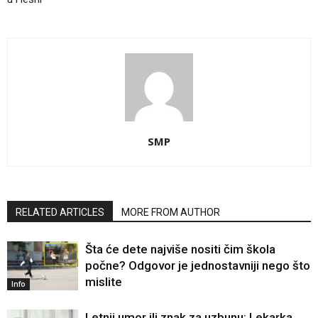
SMP
RELATED ARTICLES
MORE FROM AUTHOR
Šta će dete najviše nositi čim škola
počne? Odgovor je jednostavniji nego što
mislite
Info
Letnji umor ili znak za uzbunu: Lekarka