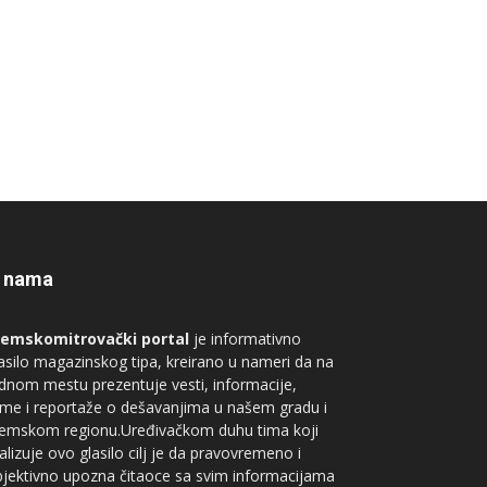
 nama
remskomitrovački portal
je informativno
asilo magazinskog tipa, kreirano u nameri da na
dnom mestu prezentuje vesti, informacije,
me i reportaže o dešavanjima u našem gradu i
remskom regionu.Uređivačkom duhu tima koji
alizuje ovo glasilo cilj je da pravovremeno i
jektivno upozna čitaoce sa svim informacijama