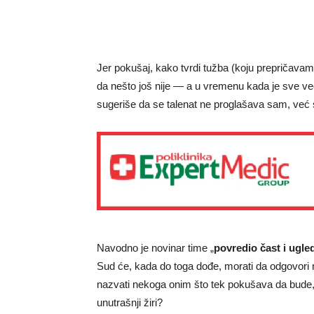
Jer pokušaj, kako tvrdi tužba (koju prepričavamo
da nešto još nije — a u vremenu kada je sve ve
sugeriše da se talenat ne proglašava sam, već
Navodno je novinar time „
povredio čast i ugle
Sud će, kada do toga dođe, morati da odgovori n
nazvati nekoga onim što tek pokušava da bude, 
unutrašnji žiri?