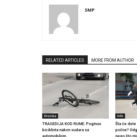
SMP
RELATED ARTICLES
MORE FROM AUTHOR
Hronika
Info
TRAGEDIJA KOD RUME: Poginuo
Šta će dete 
biciklista nakon sudara sa
počne? Odgo
automobilom
nego što mi