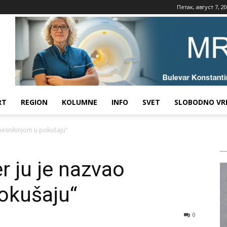
Петак, август 7, 2
RT
REGION
KOLUMNE
INFO
SVET
SLOBODNO VR
„pesnikinjom u pokušaju“
er ju je nazvao
okušaju“
0