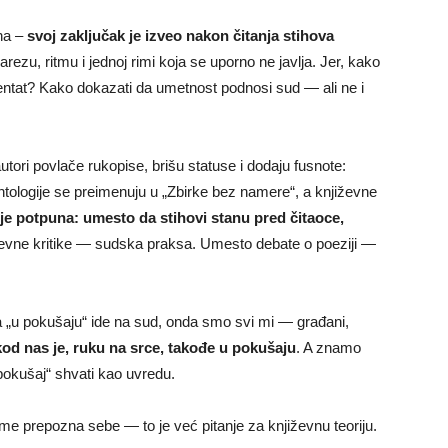
sna –
svoj zaključak je izveo nakon čitanja stihova
arezu, ritmu i jednoj rimi koja se uporno ne javlja. Jer, kako
atentat? Kako dokazati da umetnost podnosi sud — ali ne i
ori povlače rukopise, brišu statuse i dodaju fusnote:
tologije se preimenuju u „Zbirke bez namere“, a književne
a je potpuna: umesto da stihovi stanu pred čitaoce,
evne kritike — sudska praksa. Umesto debate o poeziji —
za „u pokušaju“ ide na sud, onda smo svi mi — građani,
kod nas je, ruku na srce, takođe u pokušaju
. A znamo
okušaj“ shvati kao uvredu.
me prepozna sebe — to je već pitanje za književnu teoriju.