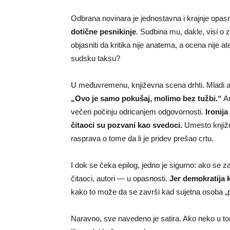
Odbrana novinara je jednostavna i krajnje opa
dotične pesnikinje
. Sudbina mu, dakle, visi o z
objasniti da kritika nije anatema, a ocena nije 
sudsku taksu?
U međuvremenu, književna scena drhti. Mladi aut
„Ovo je samo pokušaj, molimo bez tužbi.“
An
večeri počinju odricanjem odgovornosti.
Ironij
čitaoci su pozvani kao svedoci.
Umesto knjiž
rasprava o tome da li je pridev prešao crtu.
I dok se čeka epilog, jedno je sigurno: ako se 
čitaoci, autori — u opasnosti.
Jer demokratija 
kako to može da se završi kad sujetna osoba „p
Naravno, sve navedeno je satira. Ako neko u to