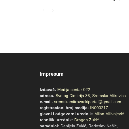
Impresum
Izdavač:
Medija centar 022
adresa:
Svetog Dimitrija 36, Sremska Mitrovica
e-mail:
sremskomitrovackiportal@gmail.com
registracioni broj medija:
IN000217
glavni i odgovorni urednik:
Milan Milivojević
tehnički urednik:
Dragan Zukić
saradnici:
Danijela Zukić, Radoslav Nešić,