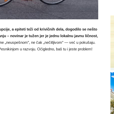
cije, a epiteti teži od krivičnih dela, dogodilo se nešto
u – novinar je tužen jer je jednu lokalnu javnu ličnost,
 ne „neuspešnom“, ne čak „nečitljivom“ — već u pokušaju.
Pesnikinjom u razvoju. Očigledno, baš tu i jeste problem!