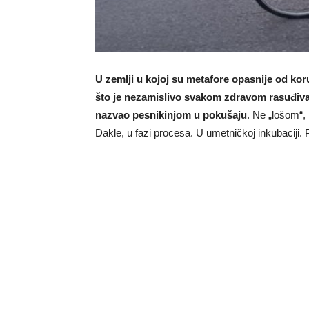
U zemlji u kojoj su metafore opasnije od korup
što je nezamislivo svakom zdravom rasuđivanj
nazvao pesnikinjom u pokušaju
. Ne „lošom“,
Dakle, u fazi procesa. U umetničkoj inkubaciji. 