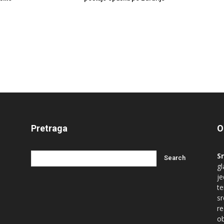
Pretraga
O
S
gl
je
te
s
re
ob