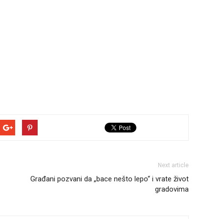
Next article
Građani pozvani da „bace nešto lepo“ i vrate život
gradovima