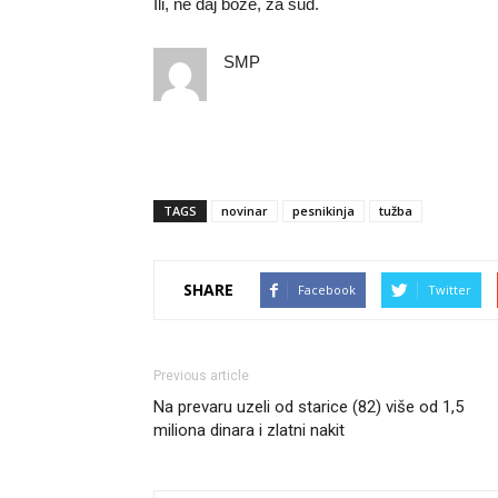
Ili, ne daj bože, za sud.
SMP
TAGS
novinar
pesnikinja
tužba
SHARE
Facebook
Twitter
Previous article
Na prevaru uzeli od starice (82) više od 1,5
miliona dinara i zlatni nakit