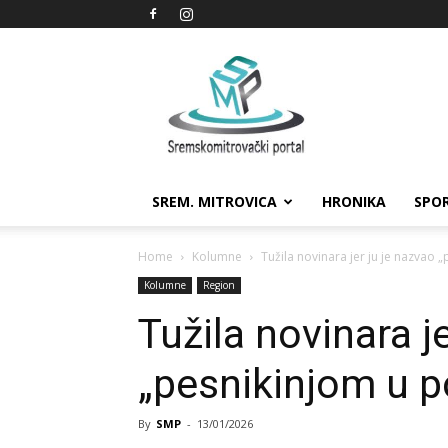
Sremskomitrovački
portal
SREM. MITROVICA
HRONIKA
SPO
Home
Kolumne
Tužila novinara jer ju je nazvao 
Kolumne
Region
Tužila novinara j
„pesnikinjom u p
By
SMP
-
13/01/2026