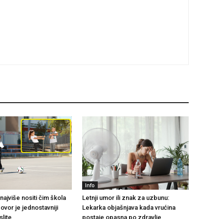
Info
najviše nositi čim škola
Letnji umor ili znak za uzbunu:
vor je jednostavniji
Lekarka objašnjava kada vrućina
slite
postaje opasna po zdravlje