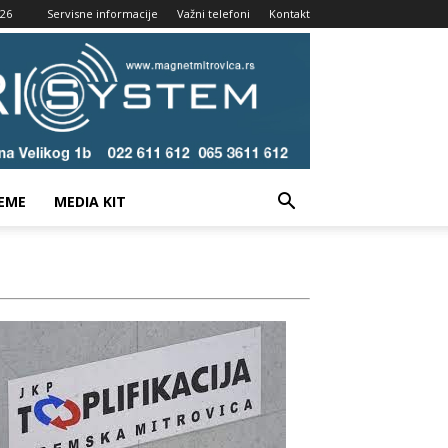
026
Servisne informacije
Važni telefoni
Kontakt
EME
MEDIA KIT