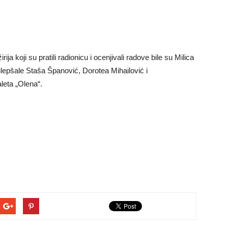
ja koji su pratili radionicu i ocenjivali radove bile su Milica
ulepšale Staša Španović, Dorotea Mihailović i
leta „Olena“.