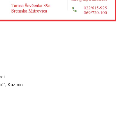
nci
ić“, Kuzmin