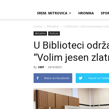
SREM. MITROVICA
HRONIKA
SPO
Home
Aktuelno
U Biblioteci održana jesenja radi
Aktuelno
Kultura
U Biblioteci održ
“Volim jesen zlat
By
SMP
-
24/10/2025
Share on Facebook
Tweet on Twitt