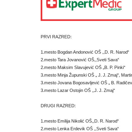
PRVI RAZRED:
1.mesto Bogdan Andonović OŠ ,,D. R. Narod“
2.mesto Tara Jovanović OŠ,,Sveti Sava“
2.mesto Maksim Slavujević OŠ „B. P. Pinki“
3.mesto Minja Župunski OŠ „ J. J. Zmaj“, Marti
3.mesto Jovana Bogosavljević OŠ „ B. Radičev
3.mesto Lazar Ostojin OŠ ,,J. J. Zmaj“
DRUGI RAZRED:
1.mesto Emilija Nikolić OŠ,,D. R. Narod“
2.mesto Lenka Erdevik OŠ ,,Sveti Sava“