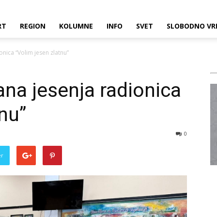
RT
REGION
KOLUMNE
INFO
SVET
SLOBODNO VR
onica “Volim jesen zlatnu”
ana jesenja radionica
nu”
0
er