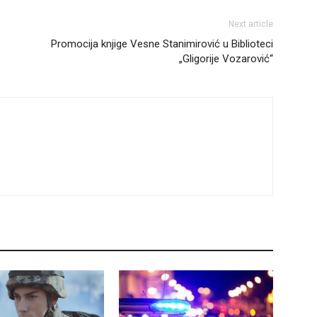
Next article
Promocija knjige Vesne Stanimirović u Biblioteci
„Gligorije Vozarović“