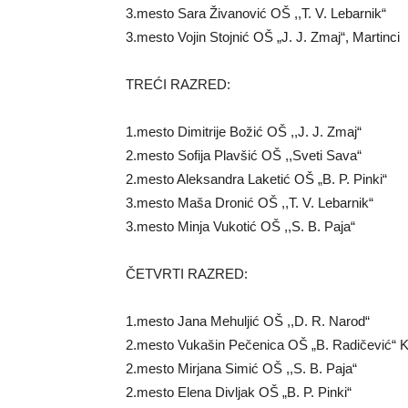
3.mesto Sara Živanović OŠ ,,T. V. Lebarnik“
3.mesto Vojin Stojnić OŠ „J. J. Zmaj“, Martinci
TREĆI RAZRED:
1.mesto Dimitrije Božić OŠ ,,J. J. Zmaj“
2.mesto Sofija Plavšić OŠ ,,Sveti Sava“
2.mesto Aleksandra Laketić OŠ „B. P. Pinki“
3.mesto Maša Dronić OŠ ,,T. V. Lebarnik“
3.mesto Minja Vukotić OŠ ,,S. B. Paja“
ČETVRTI RAZRED:
1.mesto Jana Mehuljić OŠ ,,D. R. Narod“
2.mesto Vukašin Pečenica OŠ „B. Radičević“ 
2.mesto Mirjana Simić OŠ ,,S. B. Paja“
2.mesto Elena Divljak OŠ „B. P. Pinki“