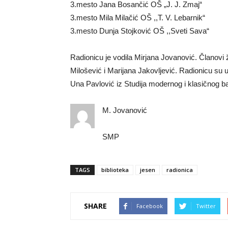
3.mesto Jana Bosančić OŠ „J. J. Zmaj“
3.mesto Mila Milačić OŠ ,,T. V. Lebarnik“
3.mesto Dunja Stojković OŠ ,,Sveti Sava“
Radionicu je vodila Mirjana Jovanović. Članovi žiri
Milošević i Marijana Jakovljević. Radionicu su 
Una Pavlović iz Studija modernog i klasičnog ba
M. Jovanović
SMP
TAGS
biblioteka
jesen
radionica
SHARE
Facebook
Twitter