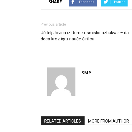
SHARE
Facebook
Twitter
Previous article
Učitelj Jovica iz Rume osmislio azbukvar – da
deca kroz igru nauče ćirilicu
SMP
RELATED ARTICLES
MORE FROM AUTHOR