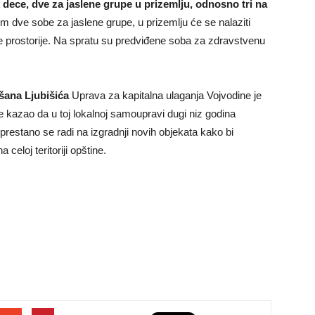
dece, dve za jaslene grupe u prizemlju, odnosno tri na
im dve sobe za jaslene grupe, u prizemlju će se nalaziti
će prostorije. Na spratu su predviđene soba za zdravstvenu
…
šana Ljubišića
Uprava za kapitalna ulaganja Vojvodine je
je kazao da u toj lokalnoj samoupravi dugi niz godina
prestano se radi na izgradnji novih objekata kako bi
celoj teritoriji opštine.