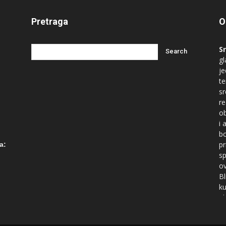
Pretraga
O
S
gl
je
te
s
re
ob
i 
bo
ć
pr
a:
sp
ov
Bl
ku
id
Du
na