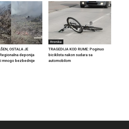
Hronika
ŠEN, OSTALA JE
TRAGEDIJA KOD RUME: Poginuo
egionalna deponija
biciklista nakon sudara sa
ti mnogo bezbednije
automobilom