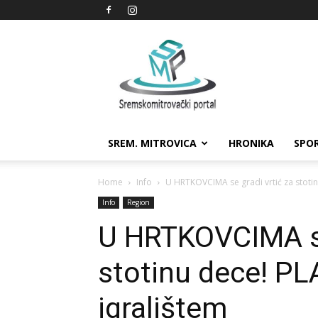
Sremskomitrovački
portal
SREM. MITROVICA
HRONIKA
SPO
Home
Info
U HRTKOVCIMA se gradi vrtić za stotin
Info
Region
U HRTKOVCIMA se
stotinu dece! PL
igralištem