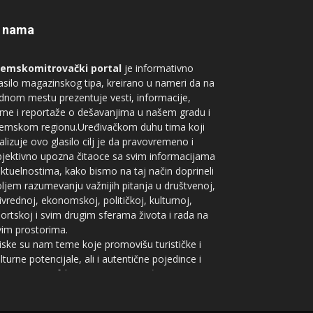
 nama
remskomitrovački portal
je informativno
asilo magazinskog tipa, kreirano u nameri da na
dnom mestu prezentuje vesti, informacije,
me i reportaže o dešavanjima u našem gradu i
remskom regionu.Uređivačkom duhu tima koji
alizuje ovo glasilo cilj je da pravovremeno i
jektivno upozna čitaoce sa svim informacijama
aktuelnostima, kako bismo na taj način doprineli
ljem razumevanju važnijih pitanja u društvenoj,
ivrednoj, ekonomskoj, političkoj, kulturnoj,
ortskoj i svim drugim sferama života i rada na
im prostorima.
iske su nam teme koje promovišu turističke i
lturne potencijale, ali i autentične pojedince i
eje iz geografskog prostora između Save i
nava. Ne zanimaju nas besmisleni agencijski
slovi, crne hronike, estrada, saopštenja