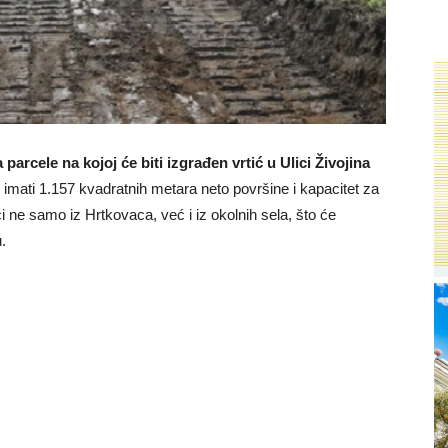
arcele na kojoj će biti izgrađen vrtić u Ulici Živojina
 imati 1.157 kvadratnih metara neto površine i kapacitet za
 ne samo iz Hrtkovaca, već i iz okolnih sela, što će
.