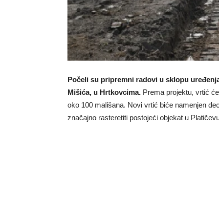
Počeli su pripremni radovi u sklopu uređenja p
Mišića, u Hrtkovcima.
Prema projektu, vrtić će
oko 100 mališana. Novi vrtić biće namenjen deci
značajno rasteretiti postojeći objekat u Platičevu