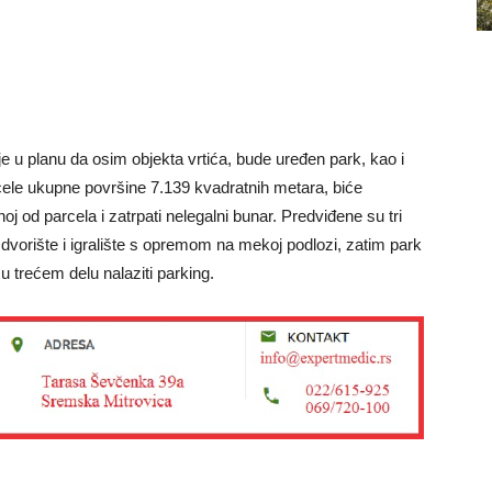
je u planu da osim objekta vrtića, bude uređen park, kao i
arcele ukupne površine 7.139 kvadratnih metara, biće
dnoj od parcela i zatrpati nelegalni bunar. Predviđene su tri
 dvorište i igralište s opremom na mekoj podlozi, zatim park
 u trećem delu nalaziti parking.