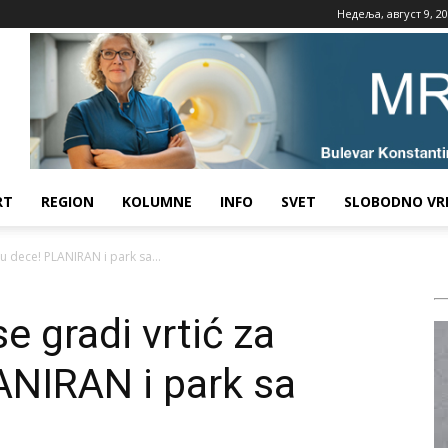
Недеља, август 9, 2
RT
REGION
KOLUMNE
INFO
SVET
SLOBODNO VR
u dece! PLANIRAN i park sa...
 gradi vrtić za
ANIRAN i park sa