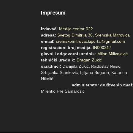
Impresum
Izdavač:
Medija centar 022
adresa:
Svetog Dimitrija 36, Sremska Mitrovica
e-mail:
sremskomitrovackiportal@gmail.com
registracioni broj medija:
IN000217
glavni i odgovorni urednik:
Milan Milivojević
tehnički urednik:
Dragan Zukić
saradnici:
Danijela Zukić, Radoslav Nešić,
Srbijanka Stanković, Ljiljana Bugarin, Katarina
Nikoli
administrator društvenih mrež
Milenko Pile Samardžić