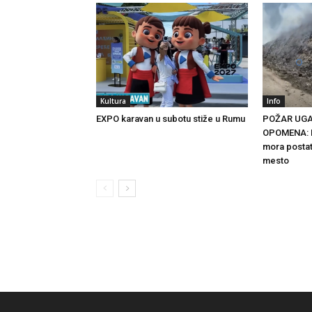
Kultura
Info
EXPO karavan u subotu stiže u Rumu
POŽAR UGA
OPOMENA: R
mora posta
mesto