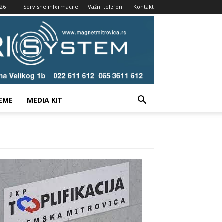
026
Servisne informacije
Važni telefoni
Kontakt
EME
MEDIA KIT