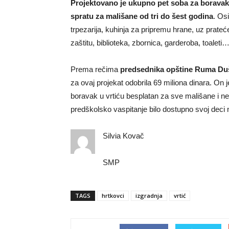
Projektovano je ukupno pet soba za boravak 
spratu za mališane od tri do šest godina
. Os
trpezarija, kuhinja za pripremu hrane, uz prate
zaštitu, biblioteka, zbornica, garderoba, toaleti
Prema rečima
predsednika opštine Ruma Du
za ovaj projekat odobrila 69 miliona dinara. On 
boravak u vrtiću besplatan za sve mališane i ne
predškolsko vaspitanje bilo dostupno svoj deci na 
Silvia Kovač
SMP
TAGS
hrtkovci
izgradnja
vrtić