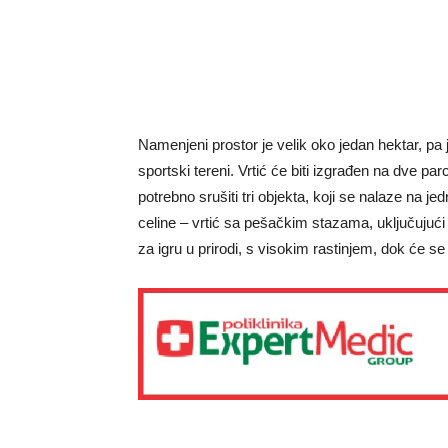
Namenjeni prostor je velik oko jedan hektar, pa 
sportski tereni. Vrtić će biti izgrađen na dve p
potrebno srušiti tri objekta, koji se nalaze na je
celine – vrtić sa pešačkim stazama, uključujući
za igru u prirodi, s visokim rastinjem, dok će se