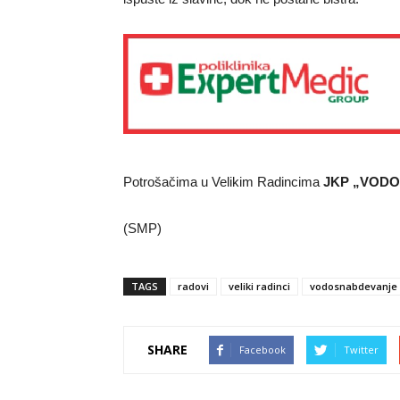
Potrošačima u Velikim Radincima
JKP „VOD
(SMP)
TAGS
radovi
veliki radinci
vodosnabdevanje
SHARE
Facebook
Twitter