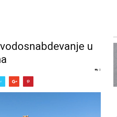
 vodosnabdevanje u
ma
0
er