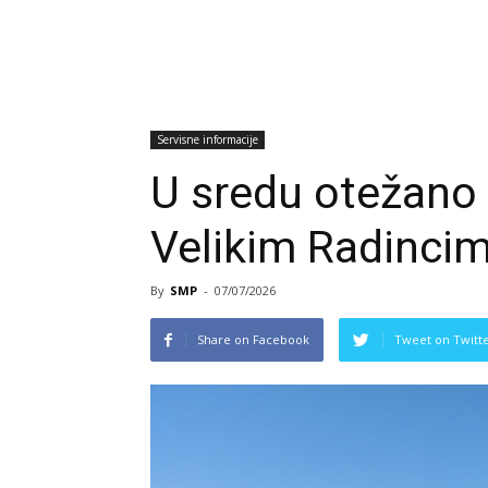
Servisne informacije
U sredu otežano
Velikim Radinci
By
SMP
-
07/07/2026
Share on Facebook
Tweet on Twitt