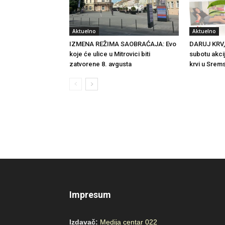
Aktuelno
Aktuelno
IZMENA REŽIMA SAOBRAĆAJA: Evo
DARUJ KRV,
koje će ulice u Mitrovici biti
subotu akci
zatvorene 8. avgusta
krvi u Srems
Impresum
Izdavač:
Medija centar 022