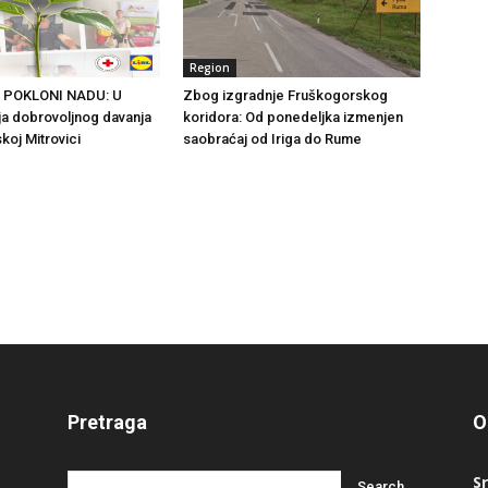
Region
 POKLONI NADU: U
Zbog izgradnje Fruškogorskog
ja dobrovoljnog davanja
koridora: Od ponedeljka izmenjen
koj Mitrovici
saobraćaj od Iriga do Rume
Pretraga
O
S