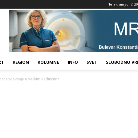
Петак, август 7, 2
RT
REGION
KOLUMNE
INFO
SVET
SLOBODNO VR
osnabdevanje u Velikim Radincima