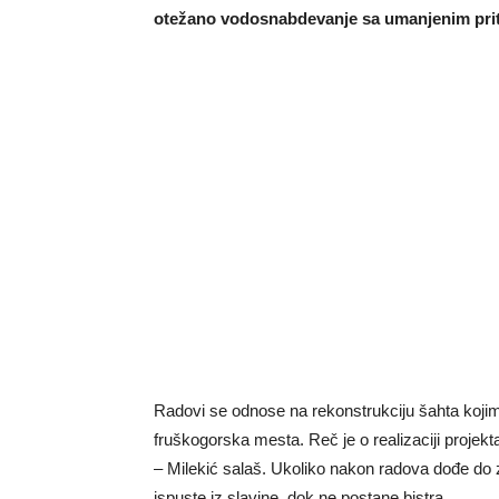
otežano vodosnabdevanje sa umanjenim pri
Radovi se odnose na rekonstrukciju šahta koj
fruškogorska mesta. Reč je o realizaciji projek
– Milekić salaš. Ukoliko nakon radova dođe do
ispuste iz slavine, dok ne postane bistra.