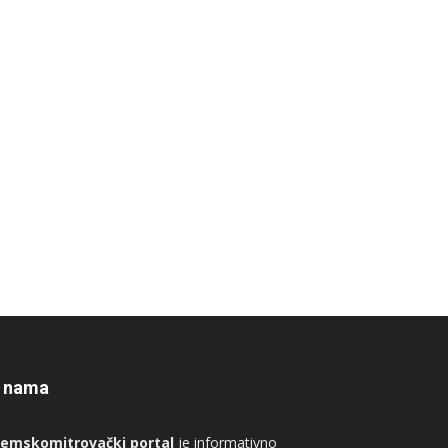
 nama
remskomitrovački portal
je informativno