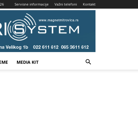
026
Servisne informacije
Važni telefoni
Kontakt
EME
MEDIA KIT