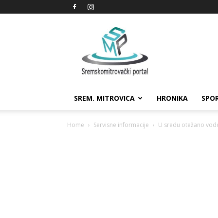
Sremskomitrovački
portal
SREM. MITROVICA
HRONIKA
SPO
Home
Servisne informacije
U sredu otežano vod