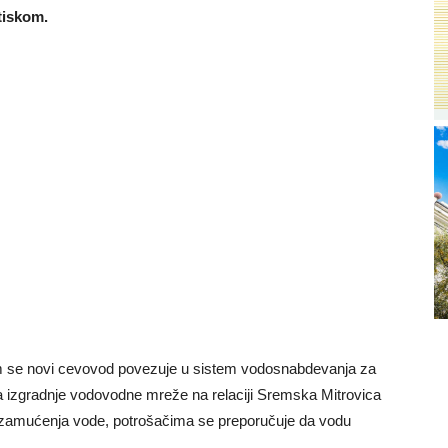
tiskom.
im se novi cevovod povezuje u sistem vodosnabdevanja za
ta izgradnje vodovodne mreže na relaciji Sremska Mitrovica
 zamućenja vode, potrošačima se preporučuje da vodu