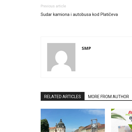
Previous article
Sudar kamiona i autobusa kod Platičeva
SMP
RELATED ARTICLES
MORE FROM AUTHOR