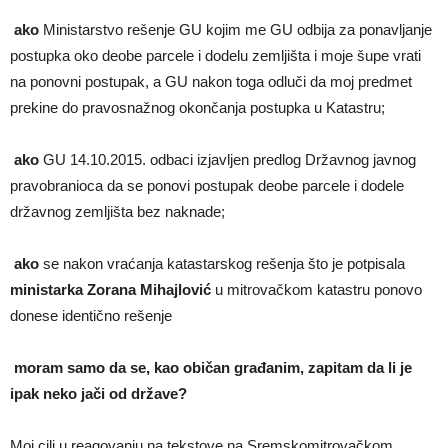
ako
Ministarstvo rešenje GU kojim me GU odbija za ponavljanje
postupka oko deobe parcele i dodelu zemljišta i moje šupe vrati
na ponovni postupak, a GU nakon toga odluči da moj predmet
prekine do pravosnažnog okončanja postupka u Katastru;
ako
GU 14.10.2015. odbaci izjavljen predlog Državnog javnog
pravobranioca da se ponovi postupak deobe parcele i dodele
državnog zemljišta bez naknade;
ako
se nakon vraćanja katastarskog rešenja što je potpisala
ministarka Zorana Mihajlović
u mitrovačkom katastru ponovo
donese identično rešenje
moram samo da se, kao običan građanim, zapitam da li je
ipak neko jači od države?
Moj cilj u reagovanju na tekstove na Sremskomitrovačkom