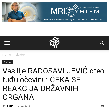
Home
Slajder
Slajder
Vasilije RADOSAVLJEVIĆ oteo
tuđu očevinu: ČEKA SE
REAKCIJA DRŽAVNIH
ORGANA
By
SMP
-
10/02/2016
1