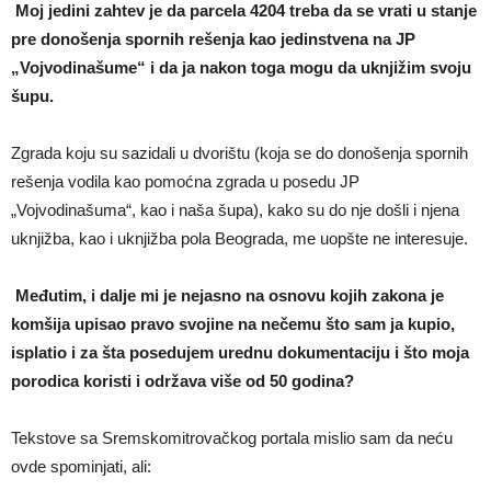
Moj jedini zahtev je da parcela 4204 treba da se vrati u stanje
pre donošenja spornih rešenja kao jedinstvena na JP
„Vojvodinašume“ i da ja nakon toga mogu da uknjižim svoju
šupu.
Zgrada koju su sazidali u dvorištu (koja se do donošenja spornih
rešenja vodila kao pomoćna zgrada u posedu JP
„Vojvodinašuma“, kao i naša šupa), kako su do nje došli i njena
uknjižba, kao i uknjižba pola Beograda, me uopšte ne interesuje.
Međutim, i dalje mi je nejasno na osnovu kojih zakona je
komšija upisao pravo svojine na nečemu što sam ja kupio,
isplatio i za šta posedujem urednu dokumentaciju i što moja
porodica koristi i održava više od 50 godina?
Tekstove sa Sremskomitrovačkog portala mislio sam da neću
ovde spominjati, ali: