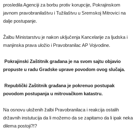
prosledila Agenciji za borbu protiv korupcije, Pokrajinskom
javnom pravobranilaštvu i Tužilaštvu u Sremskoj Mitrovici na
dalje postupanje.
Žalbu Ministarstvu je nakon uključenja Kancelarije za ljudska i
manjinska prava uložio i Pravobranilac AP Vojvodine.
Pokrajinski Zaštitnik građana je na svom sajtu objavio
propuste u radu Gradske uprave povodom ovog slučaja.
Republički Zaštitnik građana je pokrenuo postupak
povodom postupanja u mitrovačkom katastru.
Na osnovu uloženih žalbi Pravobranilaca i reakcija ostalih
državnih instutucija da li možemo da se zapitamo da li ipak neka
dilema postoji?!?