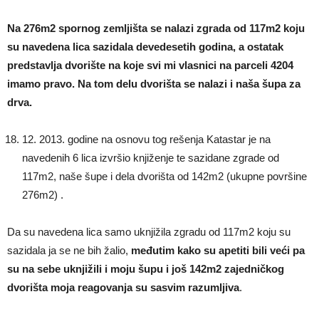
Na 276m2 spornog zemljišta se nalazi zgrada od 117m2 koju
su navedena lica sazidala devedesetih godina, a ostatak
predstavlja dvorište na koje svi mi vlasnici na parceli 4204
imamo pravo. Na tom delu dvorišta se nalazi i naša šupa za
drva.
12. 2013. godine na osnovu tog rešenja Katastar je na
navedenih 6 lica izvršio knjiženje te sazidane zgrade od
117m2, naše šupe i dela dvorišta od 142m2 (ukupne površine
276m2) .
Da su navedena lica samo uknjižila zgradu od 117m2 koju su
sazidala ja se ne bih žalio,
međutim kako su apetiti bili veći pa
su na sebe uknjižili i moju šupu i još 142m2 zajedničkog
dvorišta moja reagovanja su sasvim razumljiva
.