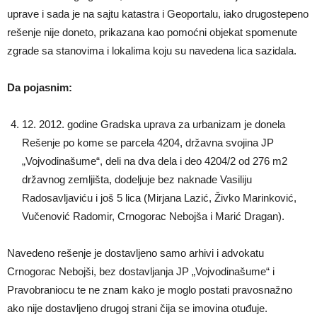
uprave i sada je na sajtu katastra i Geoportalu, iako drugostepeno
rešenje nije doneto, prikazana kao pomoćni objekat spomenute
zgrade sa stanovima i lokalima koju su navedena lica sazidala.
Da pojasnim:
12. 2012. godine Gradska uprava za urbanizam je donela
Rešenje po kome se parcela 4204, državna svojina JP
„Vojvodinašume“, deli na dva dela i deo 4204/2 od 276 m2
državnog zemljišta, dodeljuje bez naknade Vasiliju
Radosavljaviću i još 5 lica (Mirjana Lazić, Živko Marinković,
Vučenović Radomir, Crnogorac Nebojša i Marić Dragan).
Navedeno rešenje je dostavljeno samo arhivi i advokatu
Crnogorac Nebojši, bez dostavljanja JP „Vojvodinašume“ i
Pravobraniocu te ne znam kako je moglo postati pravosnažno
ako nije dostavljeno drugoj strani čija se imovina otuđuje.