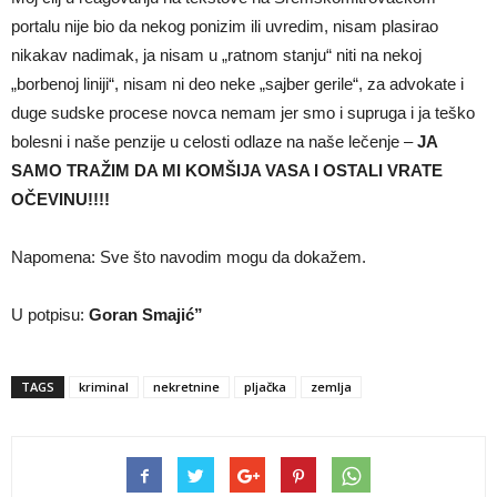
portalu nije bio da nekog ponizim ili uvredim, nisam plasirao
nikakav nadimak, ja nisam u „ratnom stanju“ niti na nekoj
„borbenoj liniji“, nisam ni deo neke „sajber gerile“, za advokate i
duge sudske procese novca nemam jer smo i supruga i ja teško
bolesni i naše penzije u celosti odlaze na naše lečenje –
JA
SAMO TRAŽIM DA MI KOMŠIJA VASA I OSTALI VRATE
OČEVINU!!!!
Napomena: Sve što navodim mogu da dokažem.
U potpisu:
Goran Smajić”
TAGS
kriminal
nekretnine
pljačka
zemlja