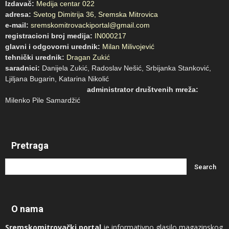
Izdavač:
Medija centar 022
adresa:
Svetog Dimitrija 36, Sremska Mitrovica
e-mail:
sremskomitrovackiportal@gmail.com
registracioni broj medija:
IN000217
glavni i odgovorni urednik:
Milan Milivojević
tehnički urednik:
Dragan Zukić
saradnici:
Danijela Zukić, Radoslav Nešić, Srbijanka Stanković,
Ljiljana Bugarin, Katarina Nikolić
administrator društvenih mreža:
Milenko Pile Samardžić
Pretraga
O nama
Sremskomitrovački portal
je informativno glasilo magazinskog