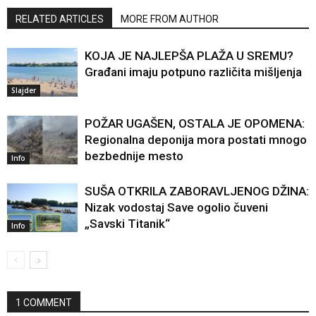
RELATED ARTICLES
MORE FROM AUTHOR
KOJA JE NAJLEPŠA PLAŽA U SREMU?
Građani imaju potpuno različita mišljenja
Slajder
POŽAR UGAŠEN, OSTALA JE OPOMENA:
Regionalna deponija mora postati mnogo
bezbednije mesto
Info
SUŠA OTKRILA ZABORAVLJENOG DŽINA:
Nizak vodostaj Save ogolio čuveni
„Savski Titanik“
Info
1 COMMENT