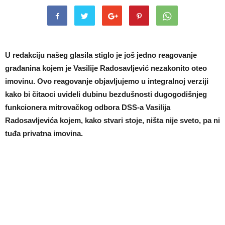
U redakciju našeg glasila stiglo je još jedno reagovanje
građanina kojem je Vasilije Radosavljević nezakonito oteo
imovinu. Ovo reagovanje objavljujemo u integralnoj verziji
kako bi čitaoci uvideli dubinu bezdušnosti dugogodišnjeg
funkcionera mitrovačkog odbora DSS-a Vasilija
Radosavljevića kojem, kako stvari stoje, ništa nije sveto, pa ni
tuđa privatna imovina.