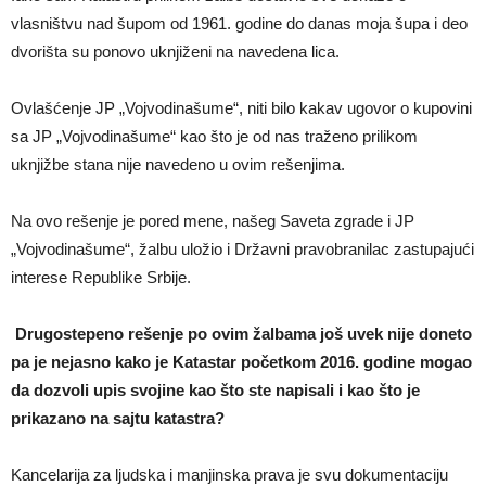
vlasništvu nad šupom od 1961. godine do danas moja šupa i deo
dvorišta su ponovo uknjiženi na navedena lica.
Ovlašćenje JP „Vojvodinašume“, niti bilo kakav ugovor o kupovini
sa JP „Vojvodinašume“ kao što je od nas traženo prilikom
uknjižbe stana nije navedeno u ovim rešenjima.
Na ovo rešenje je pored mene, našeg Saveta zgrade i JP
„Vojvodinašume“, žalbu uložio i Državni pravobranilac zastupajući
interese Republike Srbije.
Drugostepeno rešenje po ovim žalbama još uvek nije doneto
pa je nejasno kako je Katastar početkom 2016. godine mogao
da dozvoli upis svojine kao što ste napisali i kao što je
prikazano na sajtu katastra?
Kancelarija za ljudska i manjinska prava je svu dokumentaciju