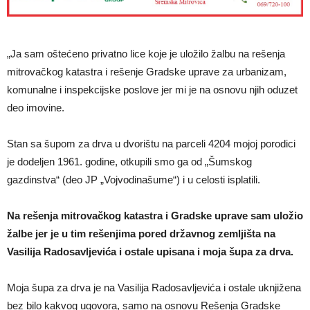
„Ja sam oštećeno privatno lice koje je uložilo žalbu na rešenja
mitrovačkog katastra i rešenje Gradske uprave za urbanizam,
komunalne i inspekcijske poslove jer mi je na osnovu njih oduzet
deo imovine.
Stan sa šupom za drva u dvorištu na parceli 4204 mojoj porodici
je dodeljen 1961. godine, otkupili smo ga od „Šumskog
gazdinstva“ (deo JP „Vojvodinašume“) i u celosti isplatili.
Na rešenja mitrovačkog katastra i Gradske uprave sam uložio
žalbe jer je u tim rešenjima pored državnog zemljišta na
Vasilija Radosavljevića i ostale upisana i moja šupa za drva.
Moja šupa za drva je na Vasilija Radosavljevića i ostale uknjižena
bez bilo kakvog ugovora, samo na osnovu Rešenja Gradske