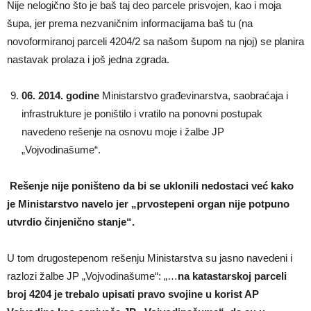
Nije nelogično što je baš taj deo parcele prisvojen, kao i moja
šupa, jer prema nezvaničnim informacijama baš tu (na
novoformiranoj parceli 4204/2 sa našom šupom na njoj) se planira
nastavak prolaza i još jedna zgrada.
06. 2014. godine
Ministarstvo građevinarstva, saobraćaja i
infrastrukture je poništilo i vratilo na ponovni postupak
navedeno rešenje na osnovu moje i žalbe JP
„Vojvodinašume“.
Rešenje nije poništeno da bi se uklonili nedostaci već kako
je Ministarstvo navelo jer „prvostepeni organ nije potpuno
utvrdio činjenično stanje“.
U tom drugostepenom rešenju Ministarstva su jasno navedeni i
razlozi žalbe JP „Vojvodinašume“: „…
na katastarskoj parceli
broj 4204 je trebalo upisati pravo svojine u korist AP