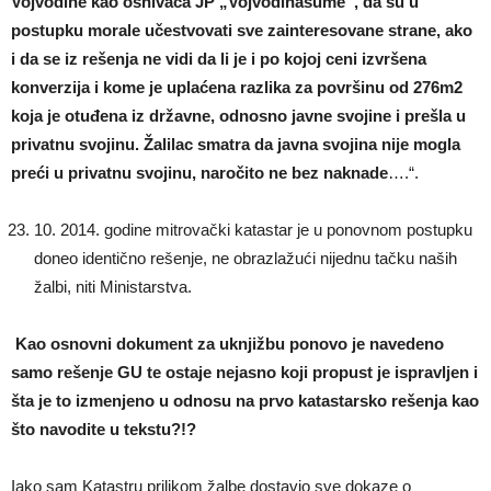
Vojvodine kao osnivača JP „Vojvodinašume“, da su u
postupku morale učestvovati sve zainteresovane strane, ako
i da se iz rešenja ne vidi da li je i po kojoj ceni izvršena
konverzija i kome je uplaćena razlika za površinu od 276m2
koja je otuđena iz državne, odnosno javne svojine i prešla u
privatnu svojinu. Žalilac smatra da javna svojina nije mogla
preći u privatnu svojinu, naročito ne bez naknade
….“.
10. 2014. godine mitrovački katastar je u ponovnom postupku
doneo identično rešenje, ne obrazlažući nijednu tačku naših
žalbi, niti Ministarstva.
Kao osnovni dokument za uknjižbu ponovo je navedeno
samo rešenje GU te ostaje nejasno koji propust je ispravljen i
šta je to izmenjeno u odnosu na prvo katastarsko rešenja kao
što navodite u tekstu?!?
Iako sam Katastru prilikom žalbe dostavio sve dokaze o