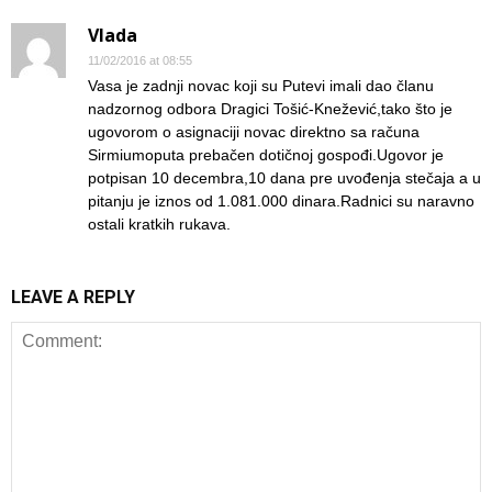
Vlada
11/02/2016 at 08:55
Vasa je zadnji novac koji su Putevi imali dao članu
nadzornog odbora Dragici Tošić-Knežević,tako što je
ugovorom o asignaciji novac direktno sa računa
Sirmiumoputa prebačen dotičnoj gospođi.Ugovor je
potpisan 10 decembra,10 dana pre uvođenja stečaja a u
pitanju je iznos od 1.081.000 dinara.Radnici su naravno
ostali kratkih rukava.
LEAVE A REPLY