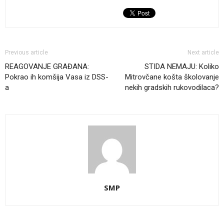
Previous article
Next article
REAGOVANJE GRAĐANA:
STIDA NEMAJU: Koliko
Pokrao ih komšija Vasa iz DSS-
Mitrovčane košta školovanje
a
nekih gradskih rukovodilaca?
SMP