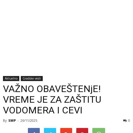
Aktuelno
Gradske vesti
VAŽNO OBAVEŠTENjE!
VREME JE ZA ZAŠTITU
VODOMERA I CEVI
By
SMP
-
26/11/2025
0