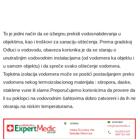
To je jedini način da se izbegnu prekidi vodosnabdevanja u
objektima, kao i troškovi za sanaciju oštećenja. Prema gradskoj
Odluci o vodovodu, obaveza korisnika je da se staraju o
unutrašnjim vodovodnim instalacijama (od vodomera ka objektu i
u samom objektu) i da spreče svako oštećenje vodomera.
Toplotna izolacija vodomera može se postići postavljanjem preko
vodomera nekog termoizolacionog materijala : stiropora, daske,
staklene vune ili slame.Preporučujemo korisnicima da provere da
li su poklopci na vodovodnim šahtovima dobro zatvoreni i da ih ne
otvaraju na niskim temperaturama.