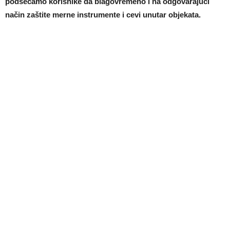
podsećamo korisnike da blagovremeno i na odgovarajući
način zaštite merne instrumente i cevi unutar objekata.