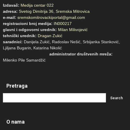
Izdavač:
Medija centar 022
adresa:
Svetog Dimitrija 36, Sremska Mitrovica
e-mail:
sremskomitrovackiportal@gmail.com
registracioni broj medija:
IN000217
glavni i odgovorni urednik:
Milan Milivojević
tehnički urednik:
Dragan Zukić
saradnici:
Danijela Zukić, Radoslav Nešić, Srbijanka Stanković,
Ljiljana Bugarin, Katarina Nikolić
administrator društvenih mreža:
Milenko Pile Samardžić
Pretraga
O nama