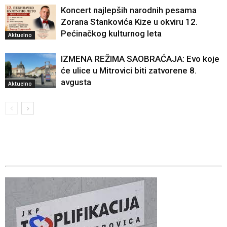
Koncert najlepših narodnih pesama
Zorana Stankovića Kize u okviru 12.
Pećinačkog kulturnog leta
Aktuelno
IZMENA REŽIMA SAOBRAĆAJA: Evo koje
će ulice u Mitrovici biti zatvorene 8.
avgusta
Aktuelno