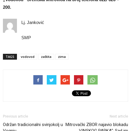
200.
Lj. Janković
SMP
TAGS
vodovod
zaštita
zima
Previous article
Next article
Održan tradicionalni svinjokolj u
Mitrovački ZBOR najavio blokadu
Vognju
„VINSKOG PARKA“: Sad im