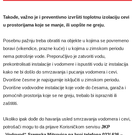
Takođe, važno je i preventivno izvršiti toplotnu izolaciju cevi
u prostorijama koje se manje, ili uopšte ne greju.
Posebnu pažnju treba obratiti na objekte u kojima se povremeno
boravi (vikendice, prazne kuće) i u kojima u zimskom periodu
nema potrošnje vode. Preporučljivo je zatvoriti vodu,
prekontrolisati instalacije i vodomere i ispustiti vodu iz instalacija
kako ne bi došlo do smrzavanja i pucanja vodomera i cevi.
Dvorišne česme je najsigurnije isključiti u zimskom periodu.
Dvorišne vodovodne instalacije koje vode do česama, garaža i
pomoćnih prostorija koje se ne greju, trebalo bi isprazniti ili
zaštititi.
Ukoliko ipak dođe do havarija usled smrzavanja vodomera i cevi,
potrošači mogu to da prijave Korisničkom servisu
JKP
„Vodovod“ Sremska Mitrovica na broj telefona 022/ 626 –