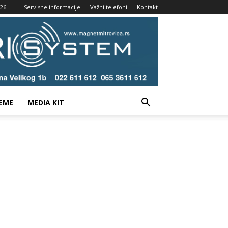
026
Servisne informacije
Važni telefoni
Kontakt
EME
MEDIA KIT