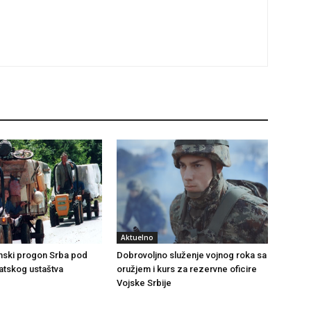
Aktuelno
emski progon Srba pod
Dobrovoljno služenje vojnog roka sa
atskog ustaštva
oružjem i kurs za rezervne oficire
Vojske Srbije