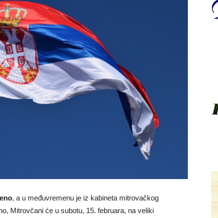
teno
, a u međuvremenu je iz kabineta mitrovačkog
 Mitrovčani će u subotu, 15. februara, na veliki