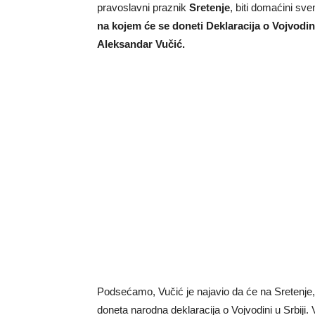
pravoslavni praznik
Sretenje
, biti domaćini sv
na kojem će se doneti Deklaracija o Vojvodini
Aleksandar Vučić.
Podsećamo, Vučić je najavio da će na Sretenje, 1
doneta narodna deklaracija o Vojvodini u Srbiji. 