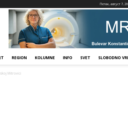
Петак, август 7, 2
RT
REGION
KOLUMNE
INFO
SVET
SLOBODNO VR
skoj Mitrovici