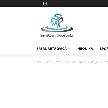
Sremskomitrovački
portal
SREM. MITROVICA
HRONIKA
SPO
Home
Info
Veliki narodni skup na Sretenje u Srem