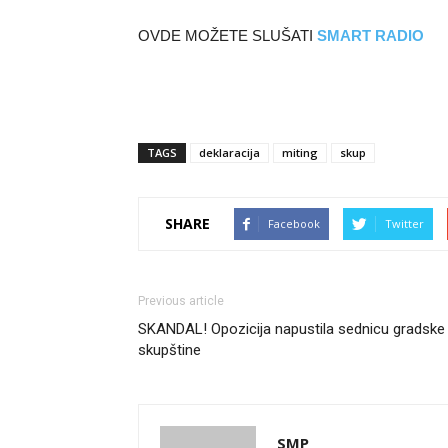
OVDE MOŽETE SLUŠATI
SMART RADIO
TAGS
deklaracija
miting
skup
SHARE
Facebook
Twitter
Previous article
SKANDAL! Opozicija napustila sednicu gradske
skupštine
SMP