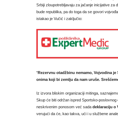
Srbiji zloupotrebljavaju za jačanje inicijative z
bude republika, pa do toga da se govori vojvođan
istakao je Vučić i zaključio:
“
Rezervnu otadžbinu nemamo, Vojvodina je S
onima koji bi zemlju da nam uruše. Srešćem
Iz izvora bliskim organizaciji mitinga, saznajemo
Skup će biti održan ispred Sportsko-poslovnog 
neskrivenim ponosom već sada
deklaraciju o 
verujući da će, kao takva, ući i u službene anale