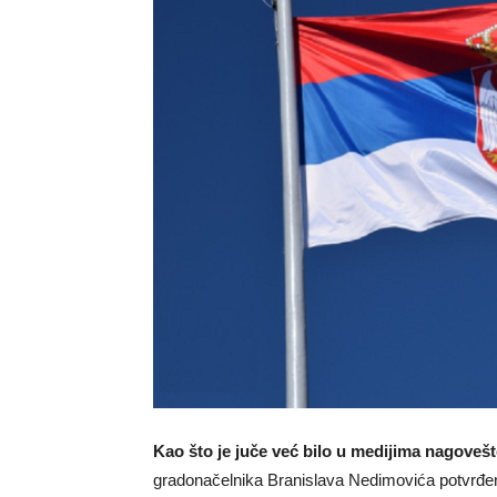
Kao što je juče već bilo u medijima nagoveš
gradonačelnika Branislava Nedimovića potvrđeno,