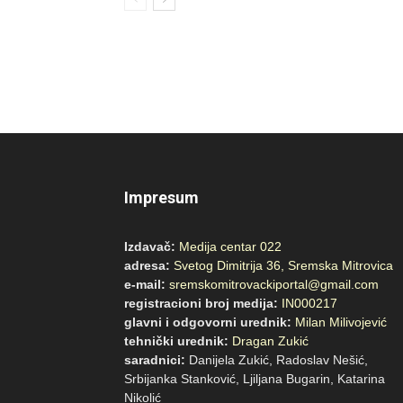
Impresum
Izdavač:
Medija centar 022
adresa:
Svetog Dimitrija 36, Sremska Mitrovica
e-mail:
sremskomitrovackiportal@gmail.com
registracioni broj medija:
IN000217
glavni i odgovorni urednik:
Milan Milivojević
tehnički urednik:
Dragan Zukić
saradnici:
Danijela Zukić, Radoslav Nešić,
Srbijanka Stanković, Ljiljana Bugarin, Katarina
Nikoli