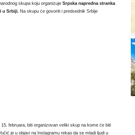
enarodnog skupa koju organizuje
Srpska napredna stranka
 u Srbiji.
Na skupu će govoriti i predsednik Srbije
5. februara, biti organizovan veliki skup na kome će biti
Vučić je u objavi na Instagramu rekao da se mladi ljudi u