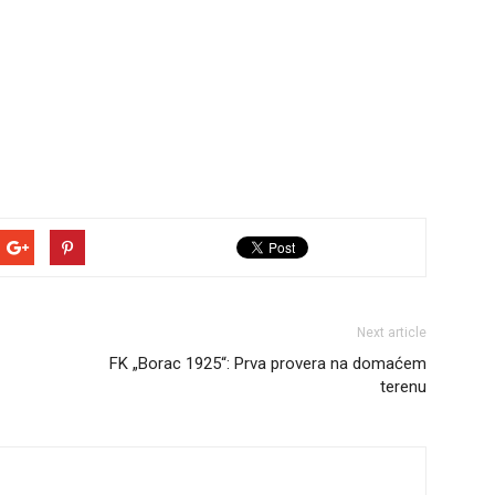
Next article
FK „Borac 1925“: Prva provera na domaćem
terenu