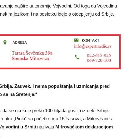
a davanje najšire autonomije Vojvodini. Od toga da Vojvodina
skim jezikom i na posletku ideje o otcepljenju od Srbije,
rbija. Zauvek. I nema popuštanja i uzmicanja pred
o se na Sretenje
.“
 da se očekuje preko 100 hiljada gostiju iz cele Srbije.
centra „Pinki“ sa početkom u 16 časova, a Mitrovčani s
Vojvodini u Srbiji
nazivaju
Mitrovačkom deklaracijom
.