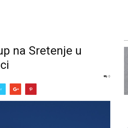
up na Sretenje u
ci
0
er