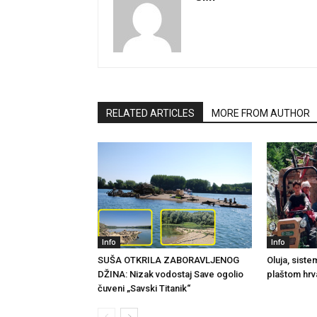
RELATED ARTICLES
MORE FROM AUTHOR
Info
Info
SUŠA OTKRILA ZABORAVLJENOG
Oluja, sist
DŽINA: Nizak vodostaj Save ogolio
plaštom hrv
čuveni „Savski Titanik“